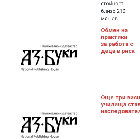
стойност
близо 210
млн.лв.
Обмен на
практики
за работа с
деца в риск
Още три вис
училища ста
изследовате