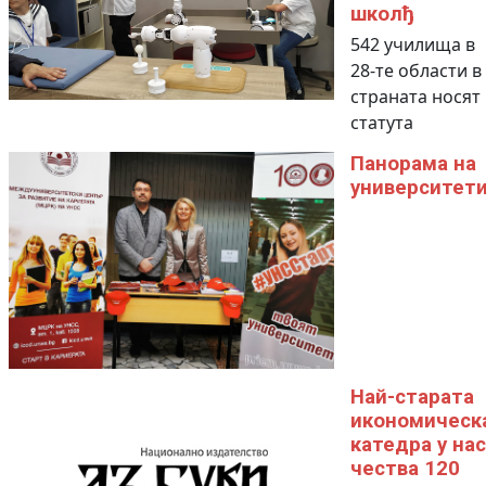
школђ
542 училища в
28-те области в
страната носят
статута
Панорама на
университет
Най-старата
икономическ
катедра у нас
чества 120