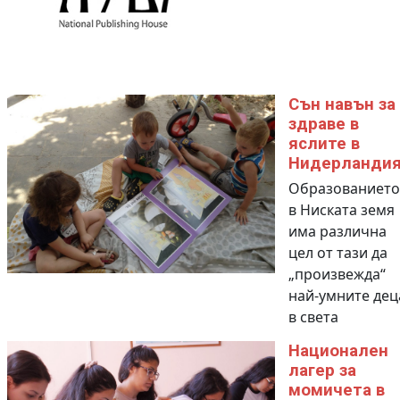
Сън навън за
здраве в
яслите в
Нидерланди
Образованието
в Ниската земя
има различна
цел от тази да
„произвежда“
най-умните дец
в света
Национален
лагер за
момичета в