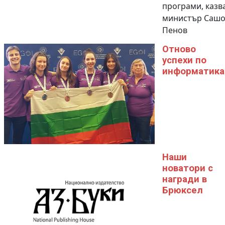
програми, казв
министър Саш
Пенов
Отново
успехи по
информатика
Наши
новатори с
награди в
Брюксел