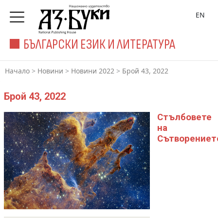
EN
БЪЛГАРСКИ ЕЗИК И ЛИТЕРАТУРА
Начало
>
Новини
>
Новини 2022
>
Брой 43, 2022
Брой 43, 2022
Стълбовете
на
Сътворениет