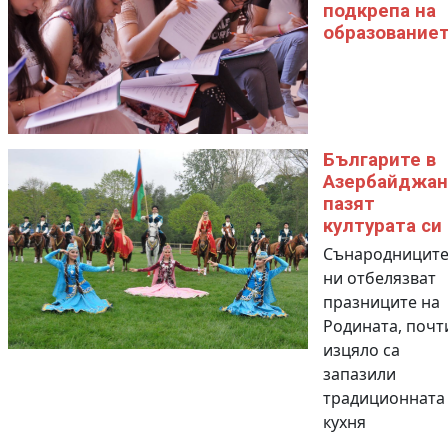
подкрепа на
образование
Българите в
Азербайджан
пазят
културата си
Сънародницит
ни отбелязват
празниците на
Родината, почт
изцяло са
запазили
традиционната
кухня