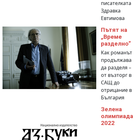
писателката
Здравка
Евтимова
Пътят на
„Време
разделно“
Как романът
продължава
да разделя –
от възторг в
САЩ до
отрицание в
България
Зелена
олимпиада
2022