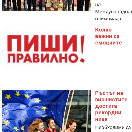
на
Международна
олимпиада
Колко
важни са
емоциите
Ръстът на
висшистите
достига
рекордни
нива
Необходими са