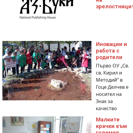
на
зрелостници
Иновации и
работа с
родители
Първо ОУ „Св.
св. Кирил и
Методий“ в
Гоце Делчев е
носител на
Знак за
качество
Малките
крачки към
големия