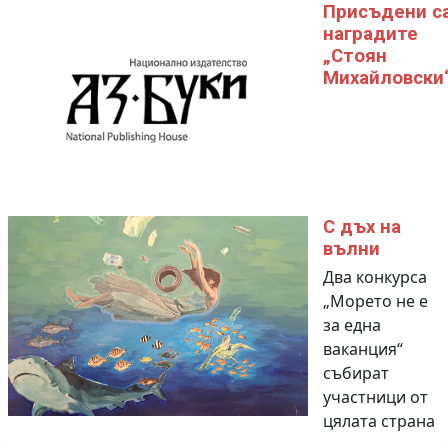
Присъдени с
наградите
„Стоян
Михайловски
С дъх на
вълни
Два конкурса
„Морето не е
за една
ваканция“
събират
участници от
цялата страна