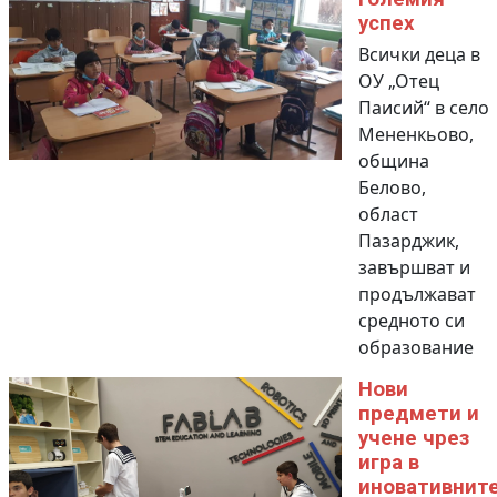
успех
Всички деца в
ОУ „Отец
Паисий“ в село
Мененкьово,
община
Белово,
област
Пазарджик,
завършват и
продължават
средното си
образование
Нови
предмети и
учене чрез
игра в
иновативнит