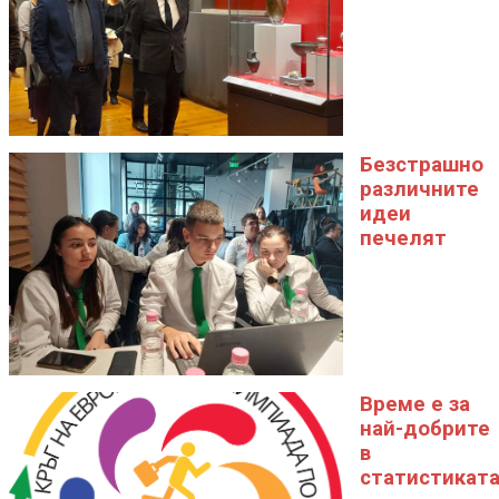
Безстрашно
различните
идеи
печелят
Време е за
най-добрите
в
статистикат