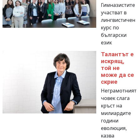
Гимназистите
участват в
лингвистичен
курс по
български
език
Талантът е
искрящ,
той не
може да се
скрие
Неграмотният
човек слага
кръст на
милиардите
години
еволюция,
казва