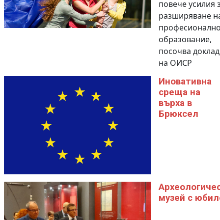
повече усилия 
разширяване н
професионалн
образование,
посочва доклад
на ОИСР
Иновативна
среща на
върха в
Брюксел
Археологиче
музей с юбил