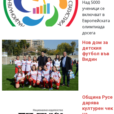
Над 5000
ученици се
включват в
Европейската
олимпиада
досега
Нов дом за
детския
футбол във
Видин
Община Русе
дарява
културен чек