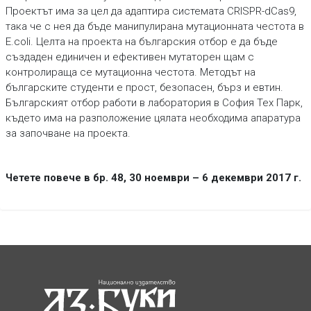
Проектът има за цел да адаптира системата CRISPR-dCas9,
така че с нея да бъде манипулирана мутационната честота в
E.coli. Целта на проекта на българския отбор е да бъде
създаден единичен и ефективен мутаторен щам с
контролираща се мутационна честота. Методът на
българските студенти е прост, безопасен, бърз и евтин.
Българският отбор работи в лаборатория в София Тех Парк,
където има на разположение цялата необходима апаратура
за започване на проекта.
Четете повече в бр. 48, 30 ноември – 6 декември 2017 г.