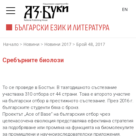
EN
БЪЛГАРСКИ ЕЗИК И ЛИТЕРАТУРА
Начало
>
Новини
>
Новини 2017
>
Брой 48, 2017
Сребърните биолози
То се проведе в Бостън. В тазгодишното състезание
участваха 310 отбора от 44 страни. Това е второто участие
на български отбор в престижното състезание. През 2016 г.
българските студенти бяха с бронз.
Проектът „Аce of Base“ на българския отбор чрез
целенасочена еволюция представлява ефективна стратегия
за подобряване или промяна на функцията на биомолекулите
за промишлени и научноизследователски приложения.