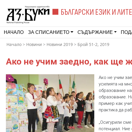
БЪЛГАРСКИ ЕЗИК И ЛИТ
НАЧАЛО
ЗА СПИСАНИЕТО
СЪДЪРЖАНИЕ
ПОД
Начало
>
Новини
>
Новини 2019
>
Брой 51-2, 2019
Ако не учим заедно, как ще 
Ако не учим за
усилията на мн
образование на
образование. Н
пример как учит
практика да раб
„Осигурили сме
потенциал. Ние