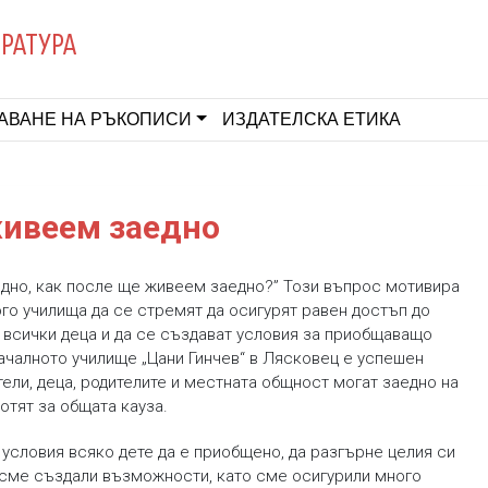
ЕРАТУРА
АВАНЕ НА РЪКОПИСИ
ИЗДАТЕЛСКА ЕТИКА
живеем заедно
едно, как после ще живеем заедно?” Този въпрос мотивира
ого училища да се стремят да осигурят равен достъп до
 всички деца и да се създават условия за приобщаващо
ачалното училище „Цани Гинчев“ в Лясковец е успешен
ели, деца, родителите и местната общност могат заедно на
отят за общата кауза.
 условия всяко дете да е приобщено, да разгърне целия си
 сме създали възможности, като сме осигурили много