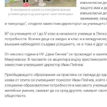
извънкласни де
защото има и д
 В лясковското школо са осигурили всички 
извънкласни де
условия децата да разгърнат своя потенциал
занимания, свър
и таекуондо“, споделя заместник-директорът на училището 
87 са учениците от I до IV клас в началното училище в Ляск
потребности. Всички деца са заедно в клас и в междучасие,
външния наблюдател създава усещането, че е това е друг с
От няколко години в НУ „Цани Гинчев“ се провеждат и занят
Мамучевски. В часовете се акцентира върху християнските
заместник-училищният директор Иван Пейчев.
Приобщаващото образование на практика се свежда до едно
казва от опита си училищният психолог Иван Пейчев, който 
специални образователни потребности в масовото училище
житейски умения, свикват да са сред другите, намират своет
обществото.