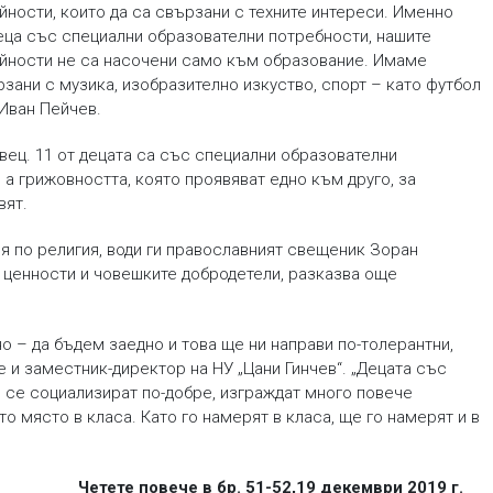
йности, които да са свързани с техните интереси. Именно
еца със специални образователни потребности, нашите
йности не са насочени само към образование. Имаме
зани с музика, изобразително изкуство, спорт – като футбол
Иван Пейчев.
овец. 11 от децата са със специални образователни
 а грижовността, която проявяват едно към друго, за
вят.
ия по религия, води ги православният свещеник Зоран
 ценности и човешките добродетели, разказва още
 – да бъдем заедно и това ще ни направи по-толерантни,
е и заместник-директор на НУ „Цани Гинчев“. „Децата със
 се социализират по-добре, изграждат много повече
о място в класа. Като го намерят в класа, ще го намерят и в
Четете повече в бр.
51-52
,
19 декември 2019 г.