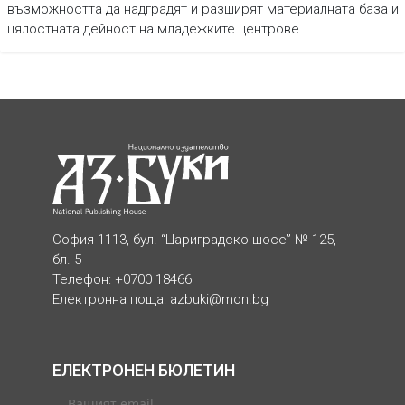
възможността да надградят и разширят материалната база и
цялостната дейност на младежките центрове.
София 1113, бул. “Цариградско шосе” № 125,
бл. 5
Телефон: +0700 18466
Електронна поща:
azbuki@mon.bg
ЕЛЕКТРОНЕН БЮЛЕТИН