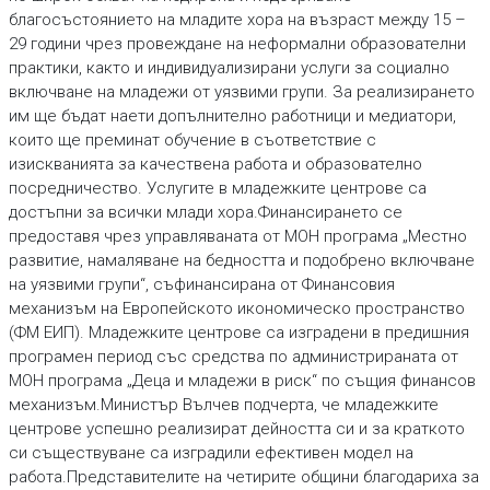
благосъстоянието на младите хора на възраст между 15 –
29 години чрез провеждане на неформални образователни
практики, както и индивидуализирани услуги за социално
включване на младежи от уязвими групи. За реализирането
им ще бъдат наети допълнително работници и медиатори,
които ще преминат обучение в съответствие с
изискванията за качествена работа и образователно
посредничество. Услугите в младежките центрове са
достъпни за всички млади хора.Финансирането се
предоставя чрез управляваната от МОН програма „Местно
развитие, намаляване на бедността и подобрено включване
на уязвими групи“, съфинансирана от Финансовия
механизъм на Европейското икономическо пространство
(ФМ ЕИП). Младежките центрове са изградени в предишния
програмен период със средства по администрираната от
МОН програма „Деца и младежи в риск“ по същия финансов
механизъм.Министър Вълчев подчерта, че младежките
центрове успешно реализират дейността си и за краткото
си съществуване са изградили ефективен модел на
работа.Представителите на четирите общини благодариха за