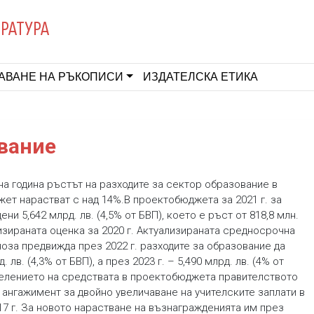
ЕРАТУРА
АВАНЕ НА РЪКОПИСИ
ИЗДАТЕЛСКА ЕТИКА
ование
на година ръстът на разходите за сектор образование в
ет нарастват с над 14%.В проектобюджета за 2021 г. за
ни 5,642 млрд. лв. (4,5% от БВП), което е ръст от 818,8 млн.
изираната оценка за 2020 г. Актуализираната средносрочна
оза предвижда през 2022 г. разходите за образование да
. лв. (4,3% от БВП), а през 2023 г. – 5,490 млрд. лв. (4% от
елението на средствата в проектобюджета правителството
 ангажимент за двойно увеличаване на учителските заплати в
17 г. За новото нарастване на възнагражденията им през