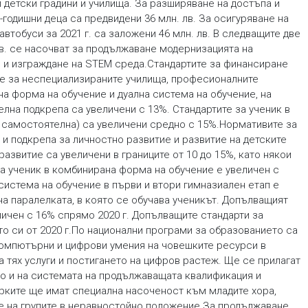
 детски градини и училища. За разширяване на достъпа и
одишни деца са предвидени 36 млн. лв. За осигуряване на
автобуси за 2021 г. са заложени 46 млн. лв. В следващите две
 лв. се насочват за продължаване модернизацията на
 и изграждане на STEM среда.Стандартите за финансиране
ите за неспециализираните училища, професионалните
а форма на обучение и дуална система на обучение, на
лна подкрепа са увеличени с 13%. Стандартите за ученик в
и самостоятелна) са увеличени средно с 15%.Нормативите за
и подкрепа за личностно развитие и развитие на детските
развитие са увеличени в границите от 10 до 15%, като някои
за ученик в комбинирана форма на обучение е увеличен с
 система на обучение в първи и втори гимназиален етап е
на паралелката, в която се обучава ученикът. Допълващият
личен с 16% спрямо 2020 г. Допълващите стандарти за
то си от 2020 г.По национални програми за образованието са
 компютърни и цифрови умения на човешките ресурси в
а тях услуги и постигането на цифров растеж. Ще се прилагат
то и на системата на продължаващата квалификация и
рките ще имат специална насоченост към младите хора,
е на групите в неравностойно положение.За продължаване