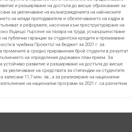
азвитие и разширяване на достъпа до висше образование за
азписани за увеличаване на възнагражденията на най-ниските
ето на млади преподаватели и обезпечаването на кадри в
пълняват и реформите, насочени към преструктуриране на
око бъдещо търсене на пазара на труда, усъвършенстване
 на публични гаранции за студентски кредити и премахване
ности в чужбина.Проектът на бюджет за 2021 г. за
а промените в средно приравнения брой студенти в резултат
зпълнението на определения държавен план-прием. За
а устойчиво развитие и разширяване на достъпа до висше
. за увеличаване на средствата за стипендии на студентите.
 записани 11,7 млн. лв., а за реализиране на национални
изпълнение на национални програми за 2021 г. са разчетени