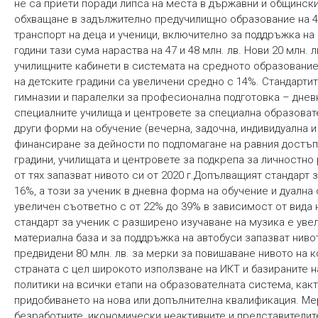
не са приети поради липса на места в държавни и общински
обхващане в задължително предучилищно образование на 4-г
транспорт на деца и ученици, включително за поддръжка на 
години тази сума нараства на 47 и 48 млн. лв. Нови 20 млн.
училищните кабинети в системата на средното образование
на детските градини са увеличени средно с 14%. Стандарт
гимназии и паралелки за професионална подготовка – дневн
специалните училища и центровете за специална образовате
други форми на обучение (вечерна, задочна, индивидуална 
финансиране за дейности по подпомагане на равния достъп 
градини, училищата и центровете за подкрепа за личностно 
от тях запазват нивото си от 2020 г.Допълващият стандарт 
16%, а този за ученик в дневна форма на обучение и дуална
увеличен съответно с от 22% до 39% в зависимост от вида 
стандарт за ученик с разширено изучаване на музика е уве
материална база и за поддръжка на автобуси запазват ниво
предвидени 80 млн. лв. за мерки за повишаване нивото на
страната с цел широкото използване на ИКТ и базираните н
политики на всички етапи на образователната система, как
придобиването на нова или допълнителна квалификация. Ме
безработните, икономически неактивните и представителит