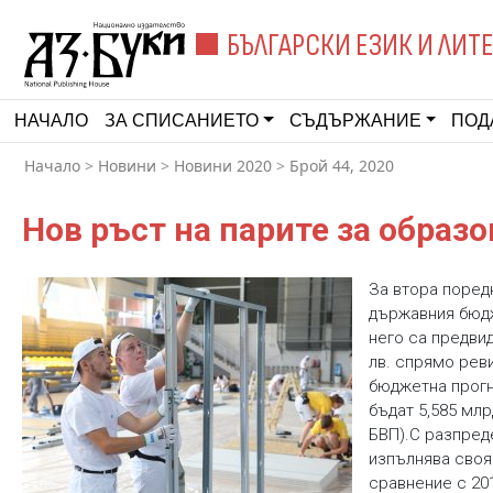
БЪЛГАРСКИ ЕЗИК И ЛИТ
НАЧАЛО
ЗА СПИСАНИЕТО
СЪДЪРЖАНИЕ
ПОД
Начало
>
Новини
>
Новини 2020
>
Брой 44, 2020
Нов ръст на парите за образ
За втора поред
държавния бюдж
него са предвиде
лв. спрямо рев
бюджетна прогн
бъдат 5,585 млрд
БВП).С разпред
изпълнява своя
сравнение с 20