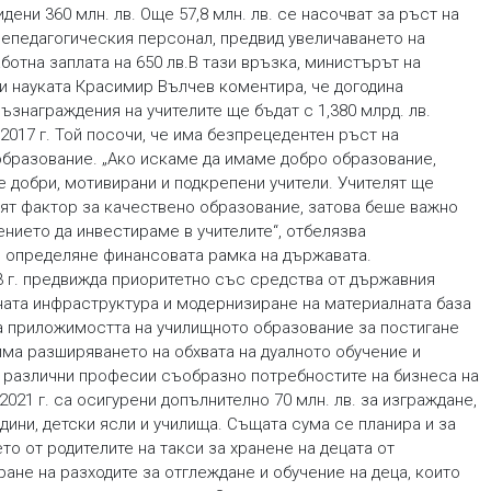
идени 360 млн. лв. Още 57,8 млн. лв. се насочват за ръст на
 непедагогическия персонал, предвид увеличаването на
отна заплата на 650 лв.В тази връзка, министърът на
и науката Красимир Вълчев коментира, че догодина
ъзнаграждения на учителите ще бъдат с 1,380 млрд. лв.
2017 г. Той посочи, че има безпрецедентен ръст на
образование. „Ако искаме да имаме добро образование,
е добри, мотивирани и подкрепени учители. Учителят ще
ят фактор за качествено образование, затова беше важно
нието да инвестираме в учителите“, отбелязва
и определяне финансовата рамка на държавата.
3 г. предвижда приоритетно със средства от държавния
ната инфраструктура и модернизиране на материалната база
на приложимостта на училищното образование за постигане
ма разширяването на обхвата на дуалното обучение и
 различни професии съобразно потребностите на бизнеса на
021 г. са осигурени допълнително 70 млн. лв. за изграждане,
дини, детски ясли и училища. Същата сума се планира и за
ето от родителите на такси за хранене на децата от
не на разходите за отглеждане и обучение на деца, които