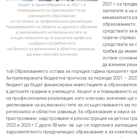
2021 г.са предв
 Акцент в проектобюджета за 2021 г. е 
повишаването на приложимостта на 
заплатите и на
училищното образование
минималната раб
за постигане на професионална реализация. 
образованието 
Разширяването на обхвата на дуалното обучение
средствата за в
и увеличаването на възможностите за 
повече спрямо 
осъществяването му по различни професии, 
съобразно потребностите
средствата за 
на бизнеса на регионално и областно равнище, 
трябва да имам
ще имат ключово значение
остане основни
да вземем реше
той.Образованието остава за поредна година приоритет пр
Актуализираната бюджетна прогноза за периода 2021 – 202
бюджет да бъдат финансирани инвестициите в образовател
в детските градини и училищата. Акцент е и повишаването 
на професионална реализация, като ключово значение ще и
увеличаване на възможнос-тите за осъществяването му по
регионално и областно равнище.За образование и наука за 2
пристрояване, надстрояване и реконструкция на детски гра
2022 и 2023 г.С други 38 млн. лв. ще се подпомага заплащан
задължителното предучилищно образование и за компенсира