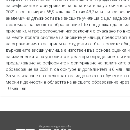
на реформите и осигуряване на политиките за устойчиво р
2021 г. се планират 65,9 млн. лв. От тях 48,7 млн. лв. са р
академични длъжности във висшите училища с цел задържан
системата на висшето образование.Ще продължат да се из
приема към професионални направления с очаквано по-вис
на Рейтинговата система на висшите училища, предоставяне
на ограниченията за прием на студенти от българските общ
държавните висши училища е изготвен въз основа оценка н
на измененията на условията и реда при определянето и и
продължаване на реформите и осигуряване на политиките з
образование за 2021 г. са осигурени допълнителни 6 млн. лв
За увеличаване на средствата за издръжка на обучението са
мерки и дейности в областта на висшето образование чрез 
10 млн. лв.