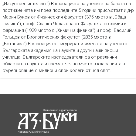
„Изкуствен интелект“).В класацията на учените на базата на
постиженията им през последните 5 години присъстват и д-р
Марин Буков от Физическия факултет (375 място в „Обща
физика“), проф. Славка Чолакова от Факултета по химия и
фармация (1929 място в „Химична физика“) и проф. Василий
Гольцев от Биологическия факултет (2835 място в
„Ботаника“).В класацията фигурират и имената на учени от
Българската академия на науките и други наши висши
училища. Българските изследователи са от различни
области на науката и заемат челно място в класацията в
съревнование с милиони свои колеги от цял свят.