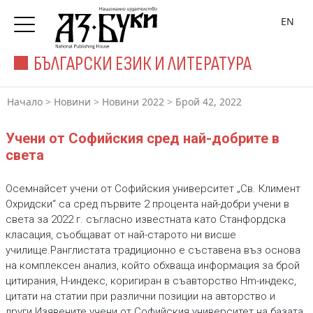
EN
БЪЛГАРСКИ ЕЗИК И ЛИТЕРАТУРА
Начало
>
Новини
>
Новини 2022
>
Брой 42, 2022
Учени от Софийския сред най-добрите в
света
Осемнайсет учени от Софийския университет „Св. Климент
Охридски“ са сред първите 2 процента най-добри учени в
света за 2022 г. съгласно известната като Станфордска
класация, съобщават от най-старото ни висше
училище.Ранглистата традиционно е съставена въз основа
на комплексен анализ, който обхваща информация за брой
цитирания, H-индекс, коригиран в съавторство Hm-индекс,
цитати на статии при различни позиции на авторство и
други.Изявените учени от Софийския университет на базата