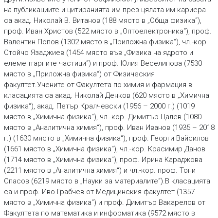
на публикациите и цитиранията им през цялата им кариера
са акад. Николай В. Витанов (188 място в „Обща физика“),
проф. Иван Христов (522 място в „Оптоелектроника“), проф.
Валентин Попов (1302 място в „Приложна физика“), чл.-кор.
Стойчо Язаджиев (1454 място във „Физика на ядрото и
елементарните частици“) и проф. Юлия Веселинова (7530
място в „Приложна физика“) от Физическия
факултет.Учените от Факултета по химия и фармация в
класацията са акад. Николай Денков (620 място в „Химична
физика“), акад. Петър Кралчевски (1956 – 2000 г.) (1019
място в „Химична физика“), чл.-кор. Димитър Цалев (1080
място в „Аналитична химия“), проф. Иван Иванов (1935 – 2018
г.) (1630 място в „Химична физика“), проф. Георги Вайсилов
(1661 място в „Химична физика“), чл.-кор. Красимир Данов
(1714 място в „Химична физика“), проф. Ирина Караджова
(2211 място в „Аналитична химия“) и чл.-кор. проф. Тони
Спасов (6219 място в „Науки за материалите“).В класацията
са и проф. Иво Грабчев от Медицинския факултет (1357
място в „Химична физика“) и проф. Димитър Вакарелов от
Факултета по математика и информатика (9572 място в