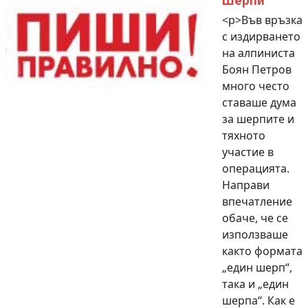
Шерпи
<p>Във връзка
с издирването
на алпиниста
Боян Петров
много често
ставаше дума
за шерпите и
тяхното
участие в
операцията.
Направи
впечатление
обаче, че се
използваше
както формата
„един шерп“,
така и „един
шерпа“. Как е