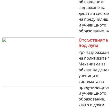
обхващане и
задържане на
децата в систе
на предучилищ
и училищното
образование. <
Отсъствията
под лупа
<p>Надграждан
на политиките 
Механизма за
обхват на деца 
ученици в
системата на
предучилищно
и училищното
образование,
както и други