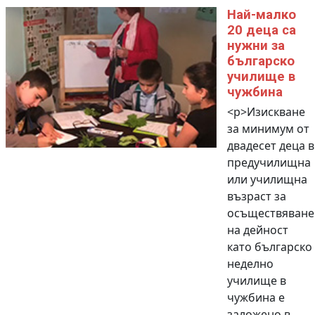
Най-малко
20 деца са
нужни за
българско
училище в
чужбина
<p>Изискване
за минимум от
двадесет деца в
предучилищна
или училищна
възраст за
осъществяване
на дейност
като българско
неделно
училище в
чужбина е
заложено в