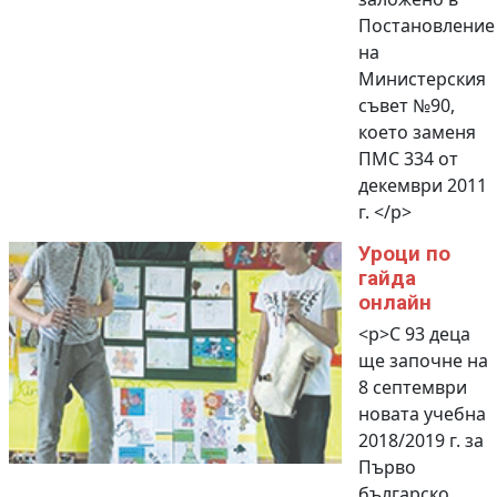
Постановление
на
Министерския
съвет №90,
което заменя
ПМС 334 от
декември 2011
г. </p>
Уроци по
гайда
онлайн
<p>С 93 деца
ще започне на
8 септември
новата учебна
2018/2019 г. за
Първо
българско