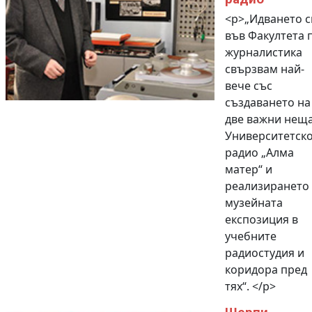
<p>„Идването с
във Факултета 
журналистика
свързвам най-
вече със
създаването на
две важни неща
Университетск
радио „Алма
матер“ и
реализирането
музейната
експозиция в
учебните
радиостудия и
коридора пред
тях“. </p>