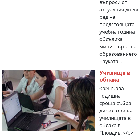
въпроси от
актуалния днев
ред на
предстоящата
учебна година
обсъдиха
министърът на
образованието
науката...
Училища в
облака
<p>Първа
годишна
среща събра
директори на
училищата в
облака в
Пловдив. </p>