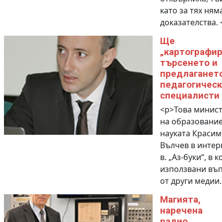
като за тях ням
доказателства. 
Ще
„картографи
търсенето и
предлагането
педагогичес
специалисти
<p>Това минис
на образование
науката Краси
Вълчев в интер
в. „Аз-буки“, в к
използвани въп
от други медии.
Магията,
наречена
радио