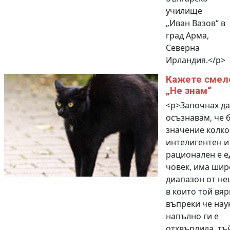
училище
„Иван Вазов“ в
град Арма,
Северна
Ирландия.</p>
Кажете смел
„Не знам“
<p>Започнах да
осъзнавам, че 
значение колко
интелигентен и
рационален е е
човек, има шир
диапазон от не
в които той вяр
въпреки че нау
напълно ги е
отхвърлила, тъ