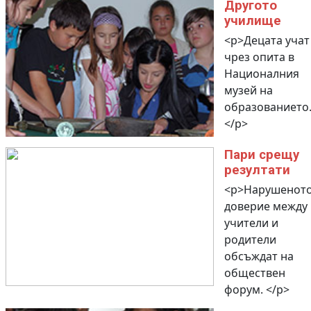
Другото
училище
<p>Децата учат
чрез опита в
Националния
музей на
образованието
</p>
Пари срещу
резултати
<p>Нарушенот
доверие между
учители и
родители
обсъждат на
обществен
форум. </p>