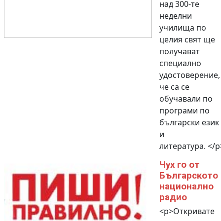
над 300-те
неделни
училища по
целия свят ще
получават
специално
удостоверение,
че са се
обучавали по
програми по
български език
и
литература. </p
Чух го от
Българското
национално
радио
<p>Откривате