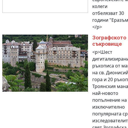
колеги
отбелязват 30
години "Еразъм
</p>
Зографското
съкровище
<p>Шест
дигитализиран
ръкописа от ма
на св. Дионисий
гора и 20 ръкоп
Троянския мана
най-новото
попълнение на
изключително
популярната ср
изследователит
свят Зографска