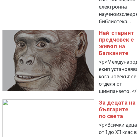
електронна
научноизследо
библиотека...
Най-старият
предчовек е
живял на
Балканите
<p>Междунаро
екип установяв
кога човекът се
отделя от
шимпанзето. </
За децата на
българите
по света
<p>Всички деца
от I до XII клас в