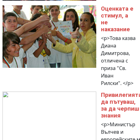
Оценката е
стимул, а
не
наказание
<p>Това казва
Диана
Димитрова,
отличена с
приза "Св.
Иван
Рилски". </p>
Привилегият
да пътуваш,
за да черпиш
знания
<p>Министър
Вълчев и
европейските м