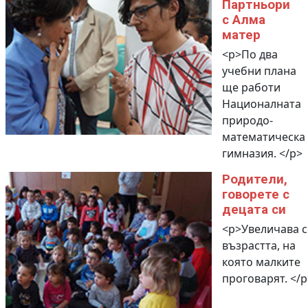
Партньори
с Алма
матер
<p>По два
учебни плана
ще работи
Националната
природо-
математическа
гимназия. </p>
Родители,
говорете с
децата си
<p>Увеличава с
възрастта, на
която малките
проговарят. </p