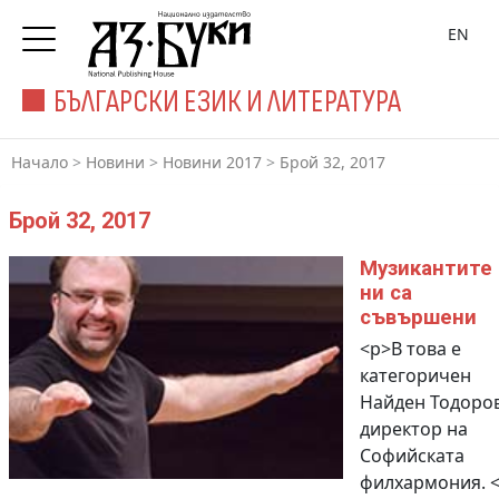
EN
БЪЛГАРСКИ ЕЗИК И ЛИТЕРАТУРА
Начало
>
Новини
>
Новини 2017
>
Брой 32, 2017
Брой 32, 2017
Музикантите
ни са
съвършени
<p>В това е
категоричен
Найден Тодоров
директор на
Софийската
филхармония. <