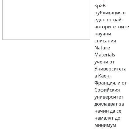
<p>В
публикация в
едно от най-
авторитетните
научни
списания
Nature
Materials
учени от
Университета
в Каен,
Франция, и от
Софийския
университет
докладват за
начин да се
намалят до
минимум