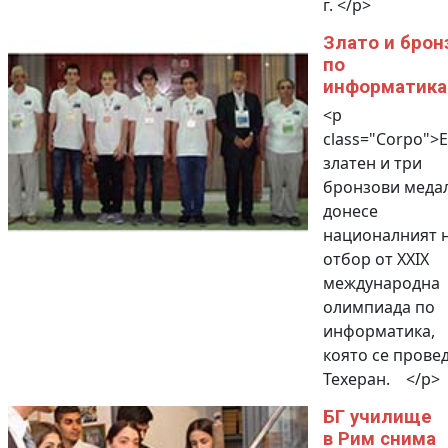
г. </p>
Злато и брон
по
информатика
<p
class="Corpo">
златен и три
бронзови меда
донесе
националният 
отбор от XXIX
международна
олимпиада по
информатика,
която се провед
Техеран. </p>
БГ училище
в Рим снима