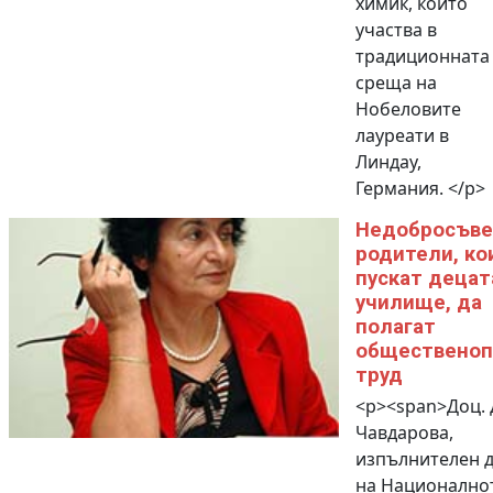
химик, който
участва в
традиционната
среща на
Нобеловите
лауреати в
Линдау,
Германия. </p>
Недобросъве
родители, ко
пускат децат
училище, да
полагат
общественоп
труд
<p><span>Доц. 
Чавдарова,
изпълнителен 
на Национално