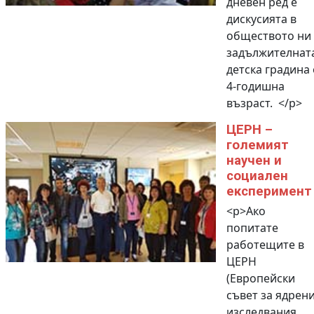
дневен ред е
дискусията в
обществото ни 
задължителнат
детска градина 
4-годишна
възраст. </p>
ЦЕРН –
големият
научен и
социален
експеримент
<p>Ако
попитате
работещите в
ЦЕРН
(Европейски
съвет за ядрен
изследвания,