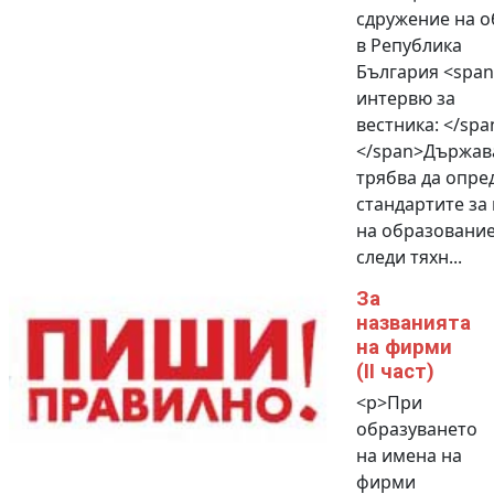
сдружение на 
в Република
България <span
интервю за
вестника: </spa
</span>Държав
трябва да опре
стандартите за
на образование
следи тяхн...
За
названията
на фирми
(II част)
<p>При
образуването
на имена на
фирми