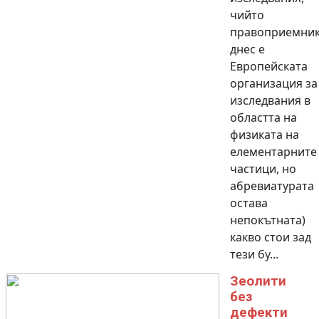
чийто
правоприемни
днес е
Европейската
организация за
изследвания в
областта на
физиката на
елементарните
частици, но
абревиатурата
остава
непокътната)
какво стои зад
тези бу...
Зеолити
без
дефекти