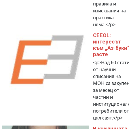
правила и
изисквания на
практика
няма.</p>
CEEOL:
интересът
към „Аз-буки
расте
<p>Над 60 стат
от научни
списания на
МОН са закупе
за месец от
частни и
институционал
потребители от
цял свят.</p>
В училищата