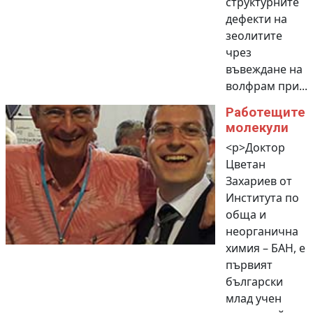
структурните
дефекти на
зеолитите
чрез
въвеждане на
волфрам при...
Работещите
молекули
<p>Доктор
Цветан
Захариев от
Института по
обща и
неорганична
химия – БАН, е
първият
български
млад учен