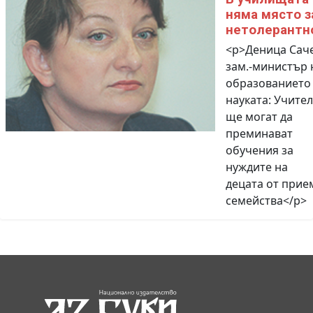
няма място з
нетолерантн
<p>Деница Саче
зам.-министър 
образованието
науката: Учите
ще могат да
преминават
обучения за
нуждите на
децата от прие
семейства</p>