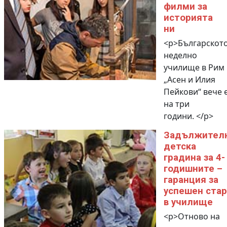
филми за
историята
ни
<p>Българскот
неделно
училище в Рим
„Асен и Илия
Пейкови“ вече 
на три
години. </p>
Задължител
детска
градина за 4-
годишните –
гаранция за
успешен ста
в училище
<p>Отново на