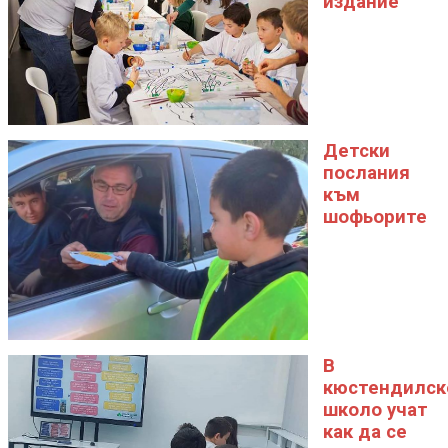
издание
Детски
послания
към
шофьорите
В
кюстендилск
школо учат
как да се