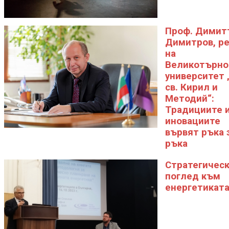
Проф. Димит
Димитров, р
на
Великотърно
университет 
св. Кирил и
Методий“:
Традициите 
иновациите
вървят ръка 
ръка
Стратегичес
поглед към
енергетикат