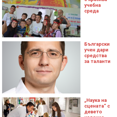
учебна
среда
Български
учен дари
средства
за таланти
„Наука на
сцената“ с
девето