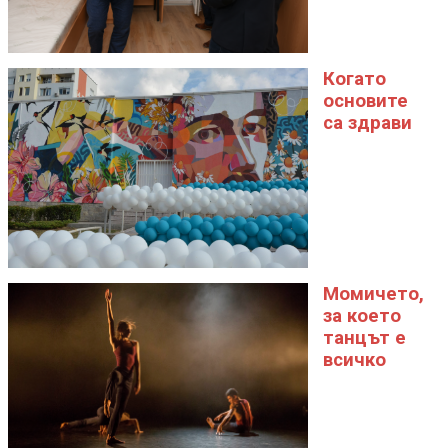
Когато
основите
са здрави
Момичето,
за което
танцът е
всичко