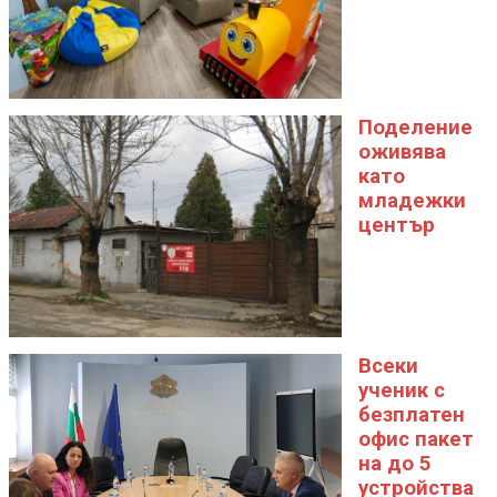
Поделение
оживява
като
младежки
център
Всеки
ученик с
безплатен
офис пакет
на до 5
устройства