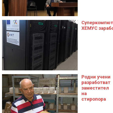
Суперкомпю
ХЕМУС зараб
Родни учени
разработват
заместител
на
стиропора