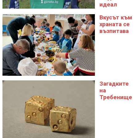
идеал
Вкусът към
храната се
възпитава
Загадките
на
Требенище