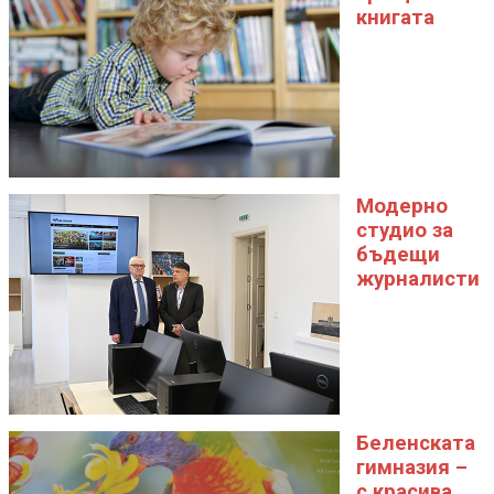
книгата
Модерно
студио за
бъдещи
журналисти
Беленската
гимназия –
с красива