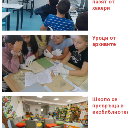
пазят от
хакери
Уроци от
архивите
Школо се
превръща в
екобиблиоте