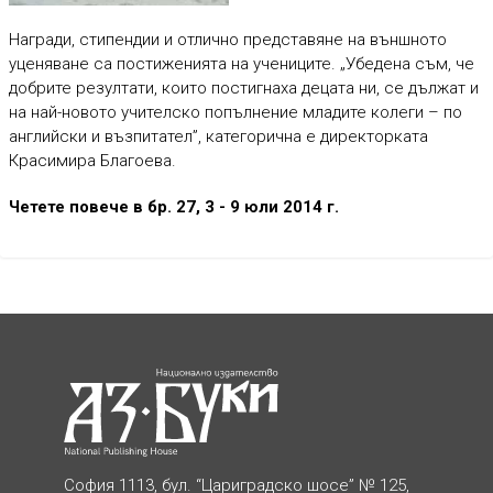
Награди, стипендии и отлично представяне на външното
уценяване са постиженията на учениците. „Убедена съм, че
добрите резултати, които постигнаха децата ни, се дължат и
на най-новото учителско попълнение младите колеги – по
английски и възпитател”, категорична е директорката
Красимира Благоева.
Четете повече в бр. 27, 3 - 9 юли 2014 г.
София 1113, бул. “Цариградско шосе” № 125,