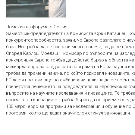
Домакин на форума е София.
Заместник-председателят на Комисията Юрки Катайнен, кой
конкурентоспособността, заяви, че Европа разполага с нау
база. Но трябва да се направи много повече, за да се прев
Според Карлош Моедаш – комисар по въпросите на изследва
конкуренция Европа трябва да действа бързо в областта на
милиарда евро за следващата програма на ЕС за научни из
трябва да промени начина, по който подкрепя иновациите, 
ЕС да си постави още по-амбициозни цели, за да се превър
приветства решението на председателя на Европейския съ
въпросите на научните изследвания и иновациите. Те трябв
спомагат за иновациите. Трябва бързо да се приеме следва
100 млрд. евро за програми за изследвания и обучение по „
програми, които ще дадат значителен стимул за иновации.