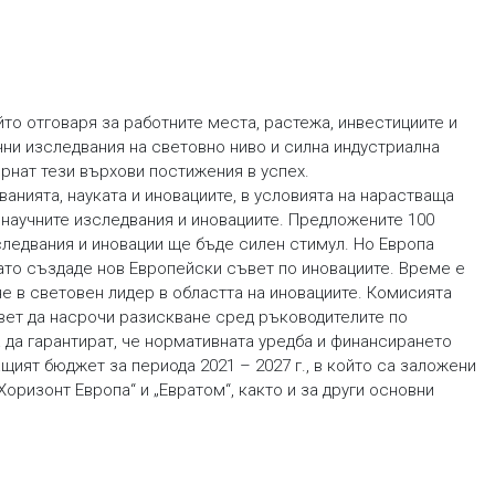
то отговаря за работните места, растежа, инвестициите и
чни изследвания на световно ниво и силна индустриална
ърнат тези върхови постижения в успех.
нията, науката и иновациите, в условията на нарастваща
 научните изследвания и иновациите. Предложените 100
следвания и иновации ще бъде силен стимул. Но Европа
като създаде нов Европейски съвет по иновациите. Време е
не в световен лидер в областта на иновациите. Комисията
вет да насрочи разискване сред ръководителите по
а да гарантират, че нормативната уредба и финансирането
щият бюджет за периода 2021 – 2027 г., в който са заложени
Хоризонт Европа“ и „Евратом“, както и за други основни