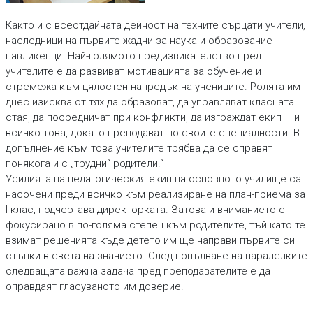
Както и с всеотдайната дейност на техните сърцати учители,
наследници на първите жадни за наука и образование
павликенци. Най-голямото предизвикателство пред
учителите е да развиват мотивацията за обучение и
стремежа към цялостен напредък на учениците. Ролята им
днес изисква от тях да образоват, да управляват класната
стая, да посредничат при конфликти, да изграждат екип – и
всичко това, докато преподават по своите специалности. В
допълнение към това учителите трябва да се справят
понякога и с „трудни“ родители.“
Усилията на педагогическия екип на основното училище са
насочени преди всичко към реализиране на план-приема за
I клас, подчертава директорката. Затова и вниманието е
фокусирано в по-голяма степен към родителите, тъй като те
взимат решенията къде детето им ще направи първите си
стъпки в света на знанието. След попълване на паралелките
следващата важна задача пред преподавателите е да
оправдаят гласуваното им доверие.