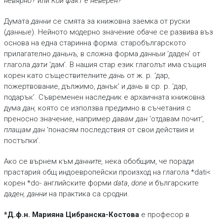
невярно
? или
Кой факт е неверен?
Думата
данни
се смята за книжовна заемка от руски
(
данные
). Нейното модерно значение обаче се развива въз
основа на една старинна форма: старобългарското
прилагателно
даньнъ,
в сложна форма
данныи
‘даден’ от
глагола
дати
‘дам’. В нашия стар език глаголът има същия
корен като съществителните
дань
от ж. р. ‘дар,
пожертвование, дължимо, данък’ и
дань
в ср. р. ‘дар,
подарък’. Съвременен наследник е архаичната книжовна
дума
дан,
която се използва предимно в съчетания с
преносно значение, например
давам дан
‘отдавам почит’
,
плащам дан
‘понасям последствия от свои действия и
постъпки’.
Ако се върнем към
данните,
нека обобщим, че поради
прастария общ индоевропейски произход на глагола *dati<
корен *do- английските форми
data
,
done
и българските
даден, данни
на практика са сродни.
*Д.ф.н. Марияна Цибранска-Костова
e професор в