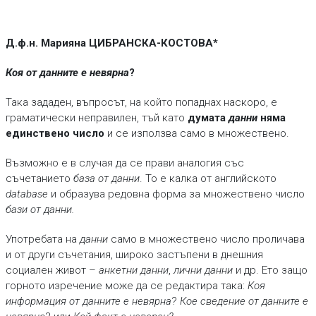
Д.ф.н. Марияна ЦИБРАНСКА-КОСТОВА*
Коя от данните е невярна
?
Така зададен, въпросът, на който попаднах наскоро, е
граматически неправилен, тъй като
думата
данни
няма
единствено число
и се използва само в множествено.
Възможно е в случая да се прави аналогия със
съчетанието
база от данни
. То е калка от английското
database
и образува редовна форма за множествено число
бази от данни.
Употребата на
данни
само в множествено число проличава
и от други съчетания, широко застъпени в днешния
социален живот –
анкетни данни
,
лични данни
и др. Ето защо
горното изречение може да се редактира така:
Коя
информация от данните е невярна
?
Кое сведение от данните е