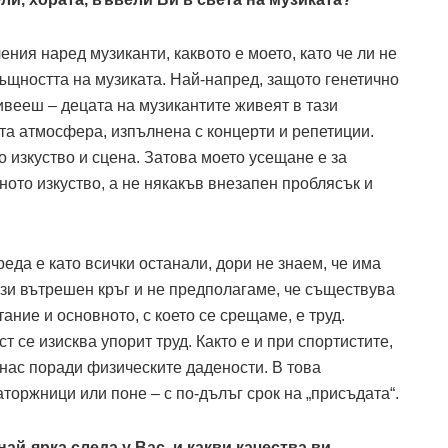
ения наред музиканти, каквото е моето, като че ли не
ъщността на музиката. Най-напред, защото генетично
живееш – децата на музикантите живеят в тази
та атмосфера, изпълнена с концерти и репетиции.
о изкуство и сцена. Затова моето усещане е за
ното изкуство, а не някакъв внезапен проблясък и
еда е като всички останали, дори не знаем, че има
ози вътрешен кръг и не предполагаме, че съществува
тание и основното, с което се срещаме, е труд.
ст се изисква упорит труд. Както е и при спортистите,
 нас поради физическите дадености. В това
торжници или поне – с по-дълъг срок на „присъдата“.
най-ярка следа у Вас, и какви качества ви