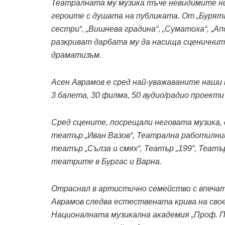
Театралната му музика тъче невидимите ни
героите с душата на публиката. От „Бурята“,
сестри“, „Вишнева градина“, „Суматоха“, „А
разкриват дарбата му да насища сценичнит
драматизъм.
Асен Аврамов е сред най-уважаваните наши
3 балета, 30 филма, 50 аудио/радио проекти
Сред сцените, посрещали неговата музика, 
театър „Иван Вазов“, Театрална работилни
театър „Сълза и смях“, Театър „199“, Теат
театрите в Бургас и Варна.
Отраснал в артистично семейство с впеча
Аврамов следва естествената крива на сво
Националната музикална академия „Проф. П