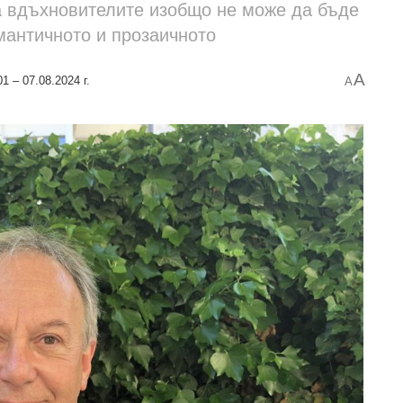
на вдъхновителите изобщо не може да бъде
мантичното и прозаичното
A
1 – 07.08.2024 г.
A