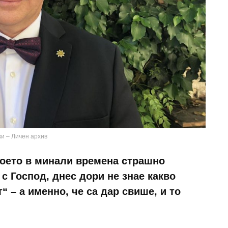
и – Личен архив
което в минали времена страшно
 с Господ, днес дори не знае какво
“ – а именно, че са дар свише, и то