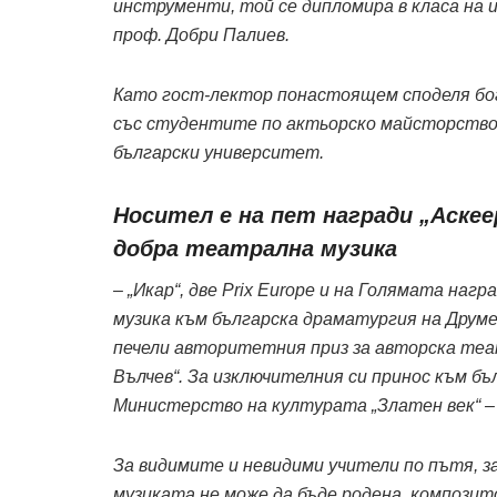
инструменти, той се дипломира в класа на 
проф. Добри Палиев.
Като гост-лектор понастоящем споделя бог
със студентите по актьорско майсторство 
български университет.
Носител е на пет награди „Аскее
добра театрална музика
– „Икар“, две Prix Europe и на Голямата нагр
музика към българска драматургия на Друм
печели авторитетния приз за авторска те
Вълчев“. За изключителния си принос към бъ
Министерство на културата „Златен век“ – 
За видимите и невидими учители по пътя, з
музиката не може да бъде родена, композит