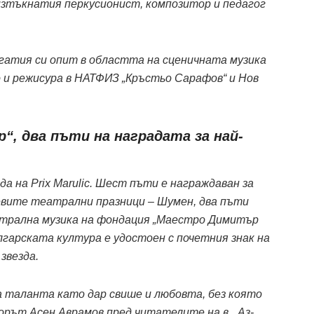
изтъкнатия перкусионист, композитор и педагог
атия си опит в областта на сценичната музика
и режисура в НАТФИЗ „Кръстьо Сарафов“ и Нов
р“, два пъти на наградата за най-
ада на Prix Marulic. Шест пъти е награждаван за
евите театрални празници – Шумен, два пъти
атрална музика на фондация „Маестро Димитър
лгарската култура е удостоен с почетния знак на
звезда.
а таланта като дар свише и любовта, без която
орът Асен Аврамов пред читателите на в. „Аз-