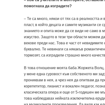
помогнаха да изградите?
– Те са много, някои от тях са в реалността и 
пласт, в който децата и самите музиканти се
знанието и опита може да се види не само в м
изкуство. Защото в тези три области можем д
векове преди нас. Това е част от невидимите
буквално. Те невинаги са някакъв романтичен 
тормозят, са изградили страшно много качеств
В това отношение моята баба Жоржета Волц, 
у мене една суровост към собственото ми зад
прониквам в нея, а чрез нея да опитвам да п
корепетитор, пианист и вокален педагог, поз
класическата опера и още от 5-годишен ме мъч
това наблюдавах нейната изключителна ерудиц
на музикалните произведения. Да видя как ед