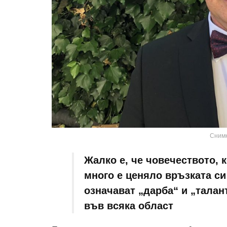
Снимк
Жалко е, че човечеството, 
много е ценяло връзката си
означават „дарба“ и „талант
във всяка област