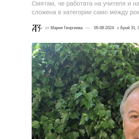
Смятам, че работата на учителя и 
сложена в категории само между ро
от
Мария Георгиева
05-08-2024
в
Брой 31, 0