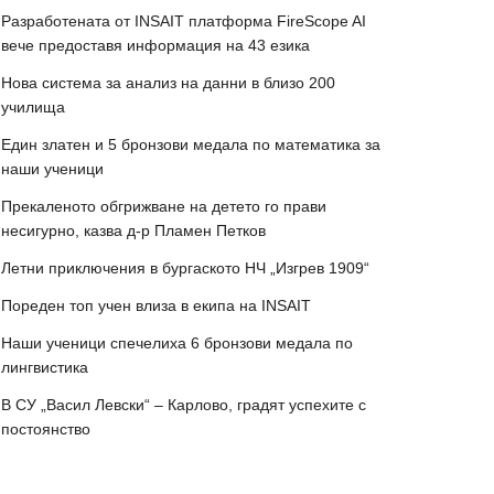
Разработената от INSAIT платформа FireScope AI
вече предоставя информация на 43 езика
Нова система за анализ на данни в близо 200
училища
Един златен и 5 бронзови медала по математика за
наши ученици
Прекаленото обгрижване на детето го прави
несигурно, казва д-р Пламен Петков
Летни приключения в бургаското НЧ „Изгрев 1909“
Пореден топ учен влиза в екипа на INSAIT
Наши ученици спечелиха 6 бронзови медала по
лингвистика
В СУ „Васил Левски“ – Карлово, градят успехите с
постоянство