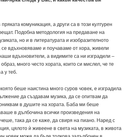
в пряката комуникация, а други са в този културен
 срещат. Подобна методология на предаване на
узиката, но и в литературата и изобразителното
а се вдъхновяваме и поучаваме от хора, живели
 наши вдъхновители, а видимите са ни изградили –
образ, много често хората, които си мислел, че те
а у теб.
която беше наистина много суров човек, е изградила
ължение да създавам музика, да се опитвам да
рониквам в душите на хората. Баба ми беше
наваше в дълбочина всички произведения на
еше, така да се каже, да свиря на пиано. Наред с
ия, цялото ѝ живеене в света на музиката, в живота
ин човек може да бъде толкова задълбочен в