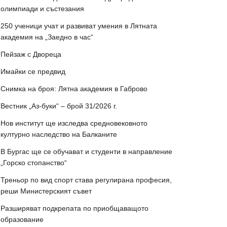
олимпиади и състезания
250 ученици учат и развиват умения в Лятната
академия на „Заедно в час“
Пейзаж с Двореца
Имайки се предвид
Снимка на броя: Лятна академия в Габрово
Вестник „Аз-буки“ – брой 31/2026 г.
Нов институт ще изследва средновековното
културно наследство на Балканите
В Бургас ще се обучават и студенти в направление
„Горско стопанство“
Треньор по вид спорт става регулирана професия,
реши Министерският съвет
Разширяват подкрепата по приобщаващото
образование