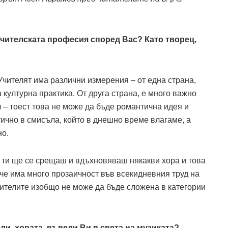
учителската професия според Вас? Като творец,
 Учителят има различни измерения – от една страна,
 културна практика. От друга страна, е много важно
л – тоест това не може да бъде романтична идея и
ично в смисъла, който в днешно време влагаме, а
но.
л, ти ще се срещаш и вдъхновяваш някакви хора и това
аче има много прозаичност във всекидневния труд на
вителите изобщо не може да бъде сложена в категории
и, хората, въвели Ви в света на музиката?