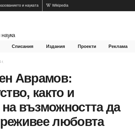
разованието и науката
Wikipedia
 наука
Списания
Издания
Проекти
Реклама
 г.
ен Аврамов:
ство, както и
з на възможността да
 преживее любовта