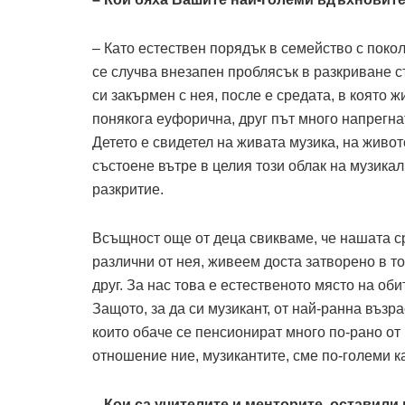
– Като естествен порядък в семейство с покол
се случва внезапен проблясък в разкриване с
си закърмен с нея, после е средата, в която 
понякога еуфорична, друг път много напрегна
Детето е свидетел на живата музика, на живот
състоене вътре в целия този облак на музикал
разкритие.
Всъщност още от деца свикваме, че нашата ср
различни от нея, живеем доста затворено в т
друг. За нас това е естественото място на оби
Защото, за да си музикант, от най-ранна възра
които обаче се пенсионират много по-рано от
отношение ние, музикантите, сме по-големи ка
– Кои са учителите и менторите, оставили 