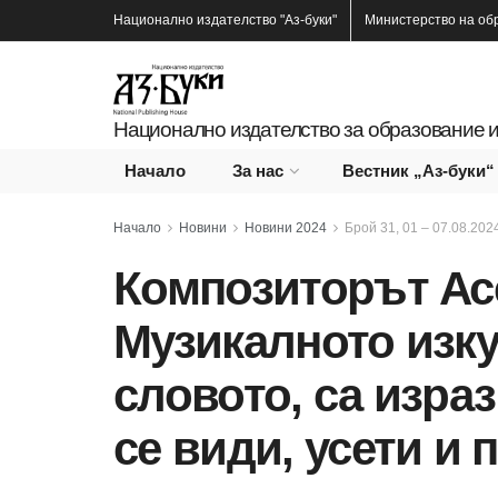
Национално издателство
"Аз-буки"
Министерство на об
Национално издателство за образование и
Начало
За нас
Вестник „Аз-буки“
Начало
Новини
Новини 2024
Брой 31, 01 – 07.08.2024
Композиторът Ас
Музикалното изку
словото, са изра
се види, усети и