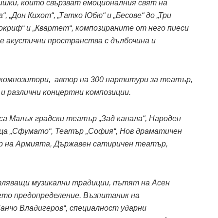
шки, които свързват емоционалния свят на
 „Дон Кихот“, „Татко Юбю“ и „Бесове“ до „Три
покриф“ и „Квартет“, композираните от него пиеси
е акустични пространства с дълбочина и
 композитори, автор на 300 партитури за театър,
 и различни концертни композиции.
са Малък градски театър „Зад канала“, Народен
ца „Сфумато“, Театър „София“, Нов драматичен
ър на Армията, Държавен сатиричен театър,
тляващи музикални традиции, пътят на Асен
ето предопределение. Възпитаник на
анчо Владигеров“, специалност ударни