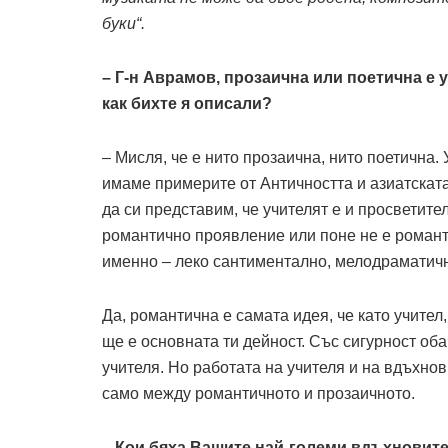
буки“.
– Г-н Аврамов, прозаична или поетична е 
как бихте я описали?
– Мисля, че е нито прозаична, нито поетична.
имаме примерите от Античността и азиатската
да си представим, че учителят е и просветите
романтично проявление или поне не е романт
именно – леко сантиментално, мелодраматич
Да, романтична е самата идея, че като учите
ще е основната ти дейност. Със сигурност об
учителя. Но работата на учителя и на вдъхно
само между романтичното и прозаичното.
– Кои бяха Вашите най-големи вдъхновител