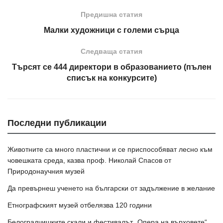
Предишна статия
Малки художници с големи сърца
Следваща статия
Търсят се 444 директори в образованието (пълен
списък на конкурсите)
Последни публикации
Животните са много пластични и се приспособяват лесно към
човешката среда, казва проф. Николай Спасов от
Природонаучния музей
Да превърнеш ученето на български от задължение в желание
Етнографският музей отбелязва 120 години
Белоградчишките скали и фестивалът „Опера на върховете“