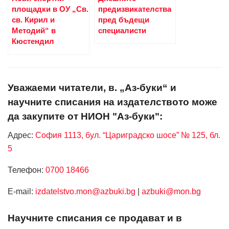
площадки в ОУ „Св.
предизвикателства
св. Кирил и
пред бъдещи
Методий“ в
специалисти
Кюстендил
Уважаеми читатели, в. „Аз-буки“ и
научните списания на издателството може
да закупите от НИОН "Аз-буки":
Адрес:
София 1113, бул. “Цариградско шосе” № 125, бл.
5
Телефон:
0700 18466
Е-mail:
izdatelstvo.mon@azbuki.bg
|
azbuki@mon.bg
Научните списания се продават и в