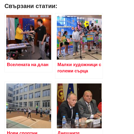
Свързани статии:
Вселената на длан
Малки художници с
големи сърца
Нови спортни
Днешните