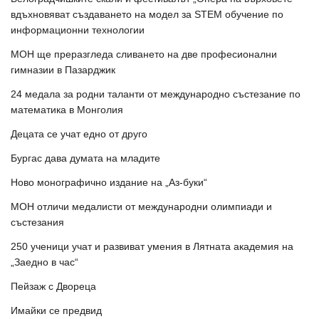
вдъхновяват създаването на модел за STEM обучение по
информационни технологии
МОН ще преразгледа сливането на две професионални
гимназии в Пазарджик
24 медала за родни таланти от международно състезание по
математика в Монголия
Децата се учат едно от друго
Бургас дава думата на младите
Ново монографично издание на „Аз-буки“
МОН отличи медалисти от международни олимпиади и
състезания
250 ученици учат и развиват умения в Лятната академия на
„Заедно в час“
Пейзаж с Двореца
Имайки се предвид