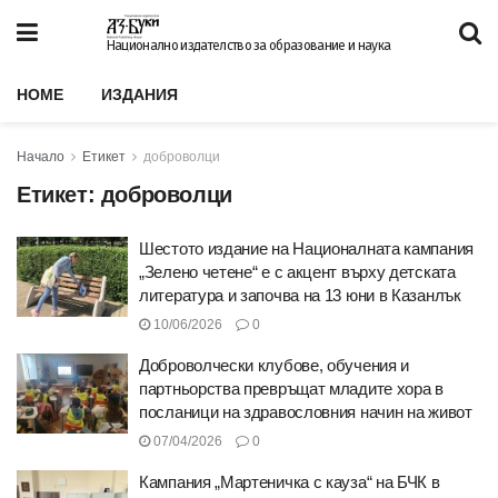
Национално издателство за образование и наука
HOME
ИЗДАНИЯ
Начало
Етикет
доброволци
Етикет:
доброволци
Шестото издание на Националната кампания
„Зелено четене“ e с акцент върху детската
литература и започва на 13 юни в Казанлък
10/06/2026
0
Доброволчески клубове, обучения и
партньорства превръщат младите хора в
посланици на здравословния начин на живот
07/04/2026
0
Кампания „Мартеничка с кауза“ на БЧК в