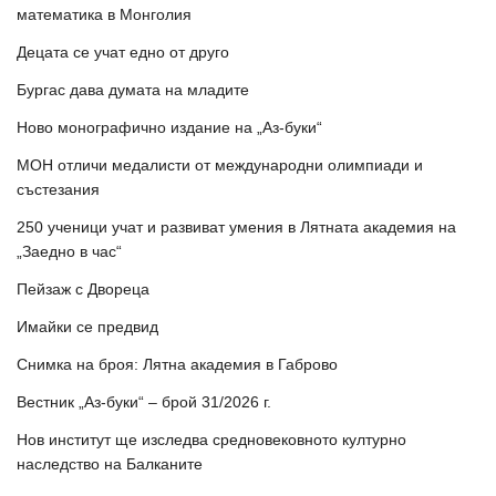
математика в Монголия
Децата се учат едно от друго
Бургас дава думата на младите
Ново монографично издание на „Аз-буки“
МОН отличи медалисти от международни олимпиади и
състезания
250 ученици учат и развиват умения в Лятната академия на
„Заедно в час“
Пейзаж с Двореца
Имайки се предвид
Снимка на броя: Лятна академия в Габрово
Вестник „Аз-буки“ – брой 31/2026 г.
Нов институт ще изследва средновековното културно
наследство на Балканите