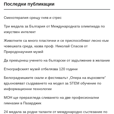
Последни публикации
Смехотерапия срещу гняв и стрес
Три медала за България от Международната олимпиада по
изкуствен интелект
Животните са много пластични и се приспособяват лесно към
човешката среда, казва проф. Николай Спасов от
Природонаучния музей
Да превърнеш ученето на български от задължение в желание
Етнографският музей отбелязва 120 години
Белоградчишките скали и фестивалът „Опера на върховете“
вдъхновяват създаването на модел за STEM обучение по
информационни технологии
МОН ще преразгледа сливането на две професионални
гимназии в Пазарджик
24 медала за родни таланти от международно състезание по