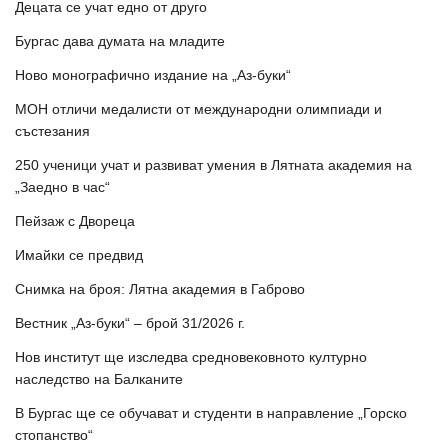
Децата се учат едно от друго
Бургас дава думата на младите
Ново монографично издание на „Аз-буки“
МОН отличи медалисти от международни олимпиади и
състезания
250 ученици учат и развиват умения в Лятната академия на
„Заедно в час“
Пейзаж с Двореца
Имайки се предвид
Снимка на броя: Лятна академия в Габрово
Вестник „Аз-буки“ – брой 31/2026 г.
Нов институт ще изследва средновековното културно
наследство на Балканите
В Бургас ще се обучават и студенти в направление „Горско
стопанство“