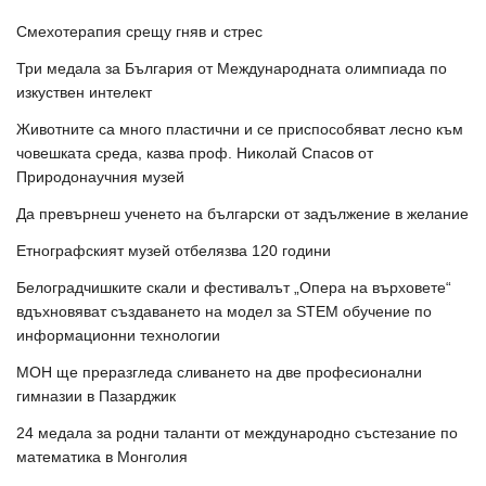
Смехотерапия срещу гняв и стрес
Три медала за България от Международната олимпиада по
изкуствен интелект
Животните са много пластични и се приспособяват лесно към
човешката среда, казва проф. Николай Спасов от
Природонаучния музей
Да превърнеш ученето на български от задължение в желание
Етнографският музей отбелязва 120 години
Белоградчишките скали и фестивалът „Опера на върховете“
вдъхновяват създаването на модел за STEM обучение по
информационни технологии
МОН ще преразгледа сливането на две професионални
гимназии в Пазарджик
24 медала за родни таланти от международно състезание по
математика в Монголия