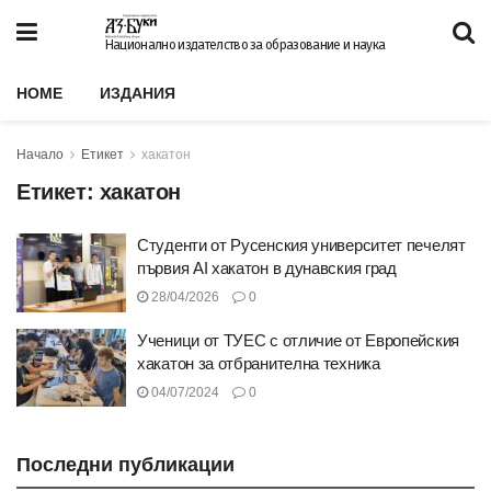
Национално издателство за образование и наука
HOME
ИЗДАНИЯ
Начало
Етикет
хакатон
Етикет:
хакатон
Студенти от Русенския университет печелят
първия AI хакатон в дунавския град
28/04/2026
0
Ученици от ТУЕС с отличие от Европейския
хакатон за отбранителна техника
04/07/2024
0
Последни публикации