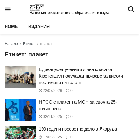
Национално издателство за образование и наука
HOME
ИЗДАНИЯ
Начало
Етикет
плакет
Етикет:
плакет
Единадесет ученици и два класа от
Кюстендил получават призове за високи
постижения и талант
22/07/2026
0
НПСС с плакет на МОН за своята 25-
годишнина
02/11/2025
0
190 години просветно дело в Якоруда
17/05/2025
0