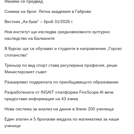
Имайки се предвид
Снимка на броя: Лятна академия в Габрово
Вестник „Аз-буки“ – брой 31/2026 г.
Нов институт ще изследва средновековното културно
наследство на Балканите
В Бургас ще се обучават и студенти в направление „Горско
стопанство“
Треньор по вид спорт става регулирана професия, реши
Министерският съвет
Разширяват подкрепата по приобщаващото образование
Разработената от INSAIT платформа FireScope AI вече
предоставя информация на 43 езика
Нова система за анализ на данни в близо 200 училища
Един златен и 5 бронзови медала по математика за наши
ученици