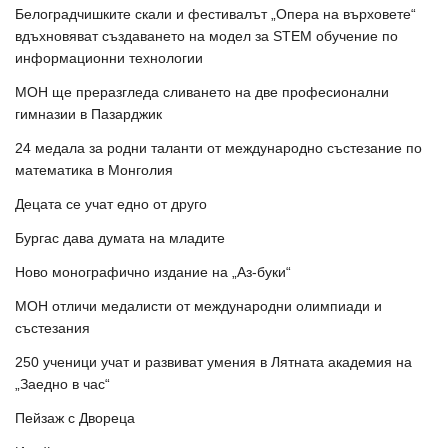
Белоградчишките скали и фестивалът „Опера на върховете“
вдъхновяват създаването на модел за STEM обучение по
информационни технологии
МОН ще преразгледа сливането на две професионални
гимназии в Пазарджик
24 медала за родни таланти от международно състезание по
математика в Монголия
Децата се учат едно от друго
Бургас дава думата на младите
Ново монографично издание на „Аз-буки“
МОН отличи медалисти от международни олимпиади и
състезания
250 ученици учат и развиват умения в Лятната академия на
„Заедно в час“
Пейзаж с Двореца