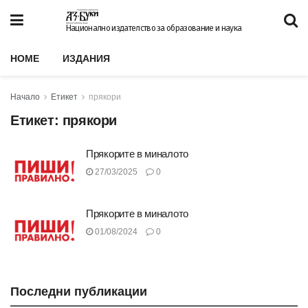
Национално издателство за образование и наука
HOME
ИЗДАНИЯ
Начало
Етикет
прякори
Етикет:
прякори
Прякорите в миналото
27/03/2025
0
Прякорите в миналото
01/08/2024
0
Последни публикации