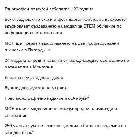
Етнографският музей отбелязва 120 години
Белоградчишките скали и фестивалът „Опера на върховете“
вдъхновяват създаването на модел за STEM обучение по
информационни технологии
МОН ще преразгледа сливането на две професионални
гимназии в Пазарджик
24 медала за родни таланти от международно състезание по
математика в Монголия
Децата се учат едно от друго
Бургас дава думата на младите
Ново монографично издание на „Аз-буки“
МОН отличи медалисти от международни олимпиади и
състезания
250 ученици учат и развиват умения в Лятната академия на
„Заедно в час“