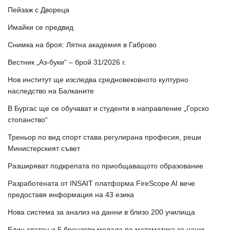
Пейзаж с Двореца
Имайки се предвид
Снимка на броя: Лятна академия в Габрово
Вестник „Аз-буки“ – брой 31/2026 г.
Нов институт ще изследва средновековното културно
наследство на Балканите
В Бургас ще се обучават и студенти в направление „Горско
стопанство“
Треньор по вид спорт става регулирана професия, реши
Министерският съвет
Разширяват подкрепата по приобщаващото образование
Разработената от INSAIT платформа FireScope AI вече
предоставя информация на 43 езика
Нова система за анализ на данни в близо 200 училища
Един златен и 5 бронзови медала по математика за наши