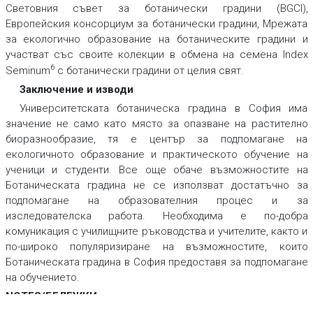
Световния съвет за ботанически градини (BGCI),
Европейския консорциум за ботанически градини, Мрежата
за екологично образование на ботаническите градини и
участват със своите колекции в обмена на семена Index
6
Seminum
с ботанически градини от целия свят.
Заключение и изводи
Университетската ботаническа градина в София има
значение не само като място за опазване на растително
биоразнообразие, тя е център за подпомагане на
екологичното образование и практическото обучение на
ученици и студенти. Все още обаче възможностите на
Ботаническата градина не се използват достатъчно за
подпомагане на образователния процес и за
изследователска работа. Необходима е по-добра
комуникация с училищните ръководства и учителите, както и
по-широко популяризиране на възможностите, които
Ботаническата градина в София предоставя за подпомагане
на обучението.
NOTES/БЕЛЕЖКИ