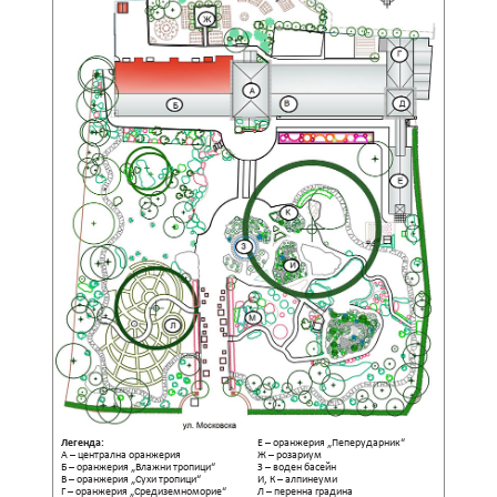
Легенда:
Е – оранжерия „Пеперударник“
А – централна оранжерия
Ж – розариум
З – воден басейн
Б – оранжерия „Влажни тропици“
В – оранжерия „Сухи тропици“
И, К – алпинеуми
Г – оранжерия „Средиземноморие“
Л – перенна градина