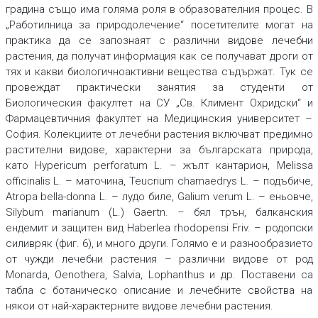
градина също има голяма роля в образователния процес. В
„Работилница за природолечение“ посетителите могат на
практика да се запознаят с различни видове лечебни
растения, да получат информация как се получават дроги от
тях и какви биологичноактивни вещества съдържат. Тук се
провеждат практически занятия за студенти от
Биологическия факултет на СУ „Св. Климент Охридски“ и
Фармацевтичния факултет на Медицинския университет –
София. Колекциите от лечебни растения включват предимно
растителни видове, характерни за българската природа,
като
Hypericum perforatum
L. – жълт кантарион,
Melissa
officinalis
L. – маточина,
Teucrium chamaedrys
L. – подъбиче,
Atropa bella-donna
L. – лудо биле,
Galium verum
L. – еньовче,
Silybum marianum
(L.) Gaertn. – бял трън, балканския
ендемит и защитен вид
Haberlea rhodopensi
Friv. – родопски
силивряк (фиг. 6), и много други. Голямо е и разнообразието
от чужди лечебни растения – различни видове от род
Monarda, Oenothera, Salvia
, Lophanthus
и др. Поставени са
табла с ботаническо описание и лечебните свойства на
някои от най-характерните видове лечебни растения.