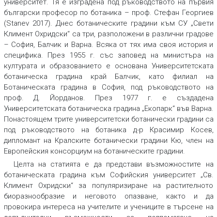
университет. Тя е изградена под ръководството на първия
български професор по ботаника – проф. Стефан Георгиев
(Stanev 2017). Днес ботаническите градини към СУ „Свети
Климент Охридски“ са три, разположени в различни градове
– София, Балчик и Варна. Всяка от тях има своя история и
специфика. През 1955 г. със заповед на министъра на
културата и образованието е основана Университетската
ботаническа градина край Балчик, като филиал на
Ботаническата градина в София, под ръководството на
проф. Д. Йорданов. През 1977 г. е създадена
Университетската ботаническа градина „Екопарк“ във Варна.
Понастоящем трите университетски ботанически градини са
под ръководството на ботаника д-р Красимир Косев,
дипломант на Кралските ботанически градини Кю, член на
Европейския консорциум на ботаническите градини.
Целта на статията е да представи възможностите на
ботаническата градина към Софийския университет „Св.
Климент Охридски“ за популяризиране на растителното
биоразнообразие и неговото опазване, както и да
провокира интереса на учителите и учениците в търсене на