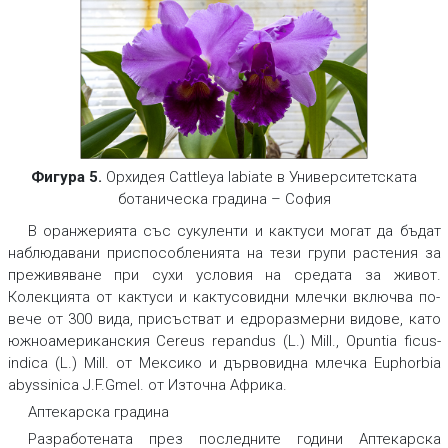
Фигура 5.
Oрхидея Cattleya labiate в Университетската
ботаническа градина – София
В оранжерията със сукуленти и кактуси могат да бъдат
наблюдавани приспособленията на тези групи растения за
преживяване при сухи условия на средата за живот.
Колекцията от кактуси и кактусовидни млечки включва по-
вече от 300 вида, присъстват и едроразмерни видове, като
южноамериканския
Cereus repandus
(L.) Mill.,
Opuntia ficus-
indica
(L.) Mill. от Мексико и дървовидна млечка
Euphorbia
abyssinica
J.F.Gmel. от Източна Африка.
Аптекарска градина
Разработената през последните години Аптекарска