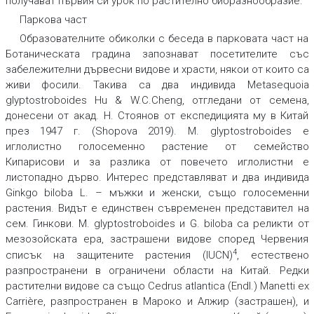
получават първия си урок по растително биоразнообразие.
Паркова част
Образователните обиколки с беседа в парковата част на
Ботаническата градина запознават посетителите със
забележителни дървесни видове и храсти, някои от които са
живи фосили. Такива са два индивида
Metasequoia
glyptostroboides
Hu & W.C.Cheng, отгледани от семена,
донесени от акад. Н. Стоянов от експедицията му в Китай
през 1947 г. (Shopova 2019). M. glyptostroboides е
иглолистно голосеменно растение от семейство
Кипарисови и за разлика от повечето иглолистни е
листопадно дърво. Интерес представляват и два индивида
Ginkgo biloba
L. – мъжки и женски, също голосеменни
растения. Видът е единствен съвременен представител на
сем. Гинкови.
M. glyptostroboides
и
G. biloba
са реликти от
мезозойската ера, застрашени видове според Червения
4
списък на защитените растения (IUCN)
, естествено
разпространени в ограничени области на Китай. Редки
растителни видове са също
Cedrus atlantica
(Endl.) Manetti ex
Carrière, разпространен в Мароко и Алжир (застрашен), и