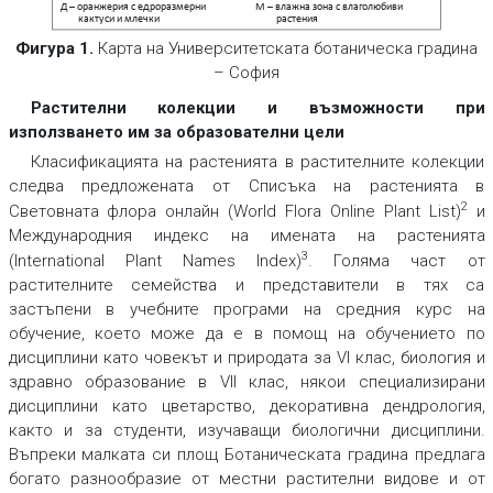
М – влажна зона с влаголюбиви
Д – оранжерия с едроразмерни
кактуси и млечки
растения
Фигура 1.
Карта на Университетската ботаническа градина
– София
Растителни колекции и възможности при
използването им за образователни цели
Класификацията на растенията в растителните колекции
следва предложената от Списъка на растенията в
2
Световната флора онлайн (World Flora Online Plant List)
и
Международния индекс на имената на растенията
3
(International Plant Names Index)
. Голяма част от
растителните семейства и представители в тях са
застъпени в учебните програми на средния курс на
обучение, което може да е в помощ на обучението по
дисциплини като човекът и природата за VI клас, биология и
здравно образование в VII клас, някои специализирани
дисциплини като цветарство, декоративна дендрология,
както и за студенти, изучаващи биологични дисциплини.
Въпреки малката си площ Ботаническата градина предлага
богато разнообразие от местни растителни видове и от