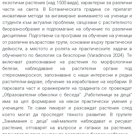
екзотични растения (над 1500 вида), характерни за различни
части на света. В Ботаническата градина се прилагат
иновативни методи за ангажиране вниманието на ученици и
студенти към актуални проблеми, свързани с растителното
биоразнообразие и подпомагане на обучение по различни
дисциплини. Подготвени са програми за обучение на ученици
от различни възрастови групи, основани върху практически
дейности, а мястото и ролята на практическите задачи в
обучението по биология са безспорни (Varadinova 2024). Те
включват разпознаване на растения по морфологични
белези, наблюдаване на растителни органи под
стереомикроскоп, запознаване с наши интересни и редки
растителни видове, обучение за изработване на хербарии. В
парковата част и оранжериите на градината се провеждат
„Образователни обиколки с беседа“. „Работилници за деца“
има за цел формиране на някои практически умения у
учениците. Те сами пикират и разсаждат растения след
което могат да проследят тяхното развитие. В групите
„Занимания с деца“ най-малките наблюдават и рисуват
растения, отговарят на въпроси и гатанки за растения,