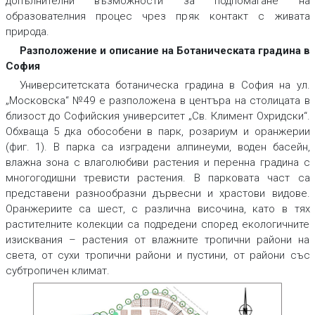
допълнителни възможности за подпомагане на
образователния процес чрез пряк контакт с живата
природа.
Разположение и описание на Ботаническата градина в
София
Университетската ботаническа градина в София на ул.
„Московска“ №49 е разположена в центъра на столицата в
близост до Софийския университет „Св. Климент Охридски“.
Обхваща 5 дка обособени в парк, розариум и оранжерии
(фиг. 1). В парка са изградени алпинеуми, воден басейн,
влажна зона с влаголюбиви растения и перенна градина с
многогодишни тревисти растения. В парковата част са
представени разнообразни дървесни и храстови видове.
Оранжериите са шест, с различна височина, като в тях
растителните колекции са подредени според екологичните
изисквания – растения от влажните тропични райони на
света, от сухи тропични райони и пустини, от райони със
субтропичен климат.