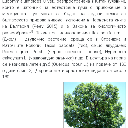
Eucommia ulmoides
Oliver., разпространена в Китай (уязвим),
който е източник на естествена гума с приложение в
медицината. Тук могат да бъдат разгледани редки за
българската природа видове, включени в Червената книга
на България (Peev 2015) и в Закона за биологичното
5
разнообразие
. Такива са: вечнозеленият
Ilex aquifolium
L.
(Джел) – двудомно растение, среща се в Странджа и
Източните Родопи;
Taxus baccata
(тис), също двудомен;
Ribes nigrum
Pursh. (черно френско грозде),
Hypericum
calycynum
L. (чашковидна звъника) и др. В центъра на парка
се извисява летен дъб (
Quercus robur
L.) на повече от 130
години (фиг. 2). Дървесните и храстовите видове са около
180.