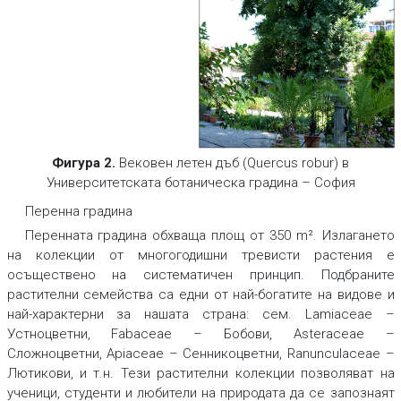
Фигура 2.
Вековен летен дъб (Quercus robur) в
Университетската ботаническа градина – София
Перенна градина
Перенната градина обхваща площ от 350 m². Излагането
на колекции от многогодишни тревисти растения е
осъществено на систематичен принцип. Подбраните
растителни семейства са едни от най-богатите на видове и
най-характерни за нашата страна: сем. Lamiaceae –
Устноцветни, Fabaceae – Бобови, Asteraceae –
Сложноцветни, Apiaceae – Сенникоцветни, Ranunculaceae –
Лютикови, и т.н. Тези растителни колекции позволяват на
ученици, студенти и любители на природата да се запознаят