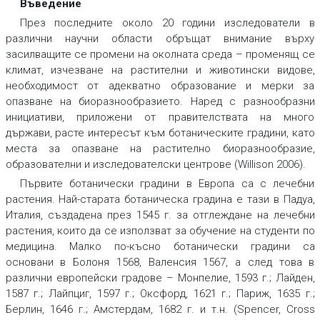
Въведение
През последните около 20 години изследователи в
различни научни области обръщат внимание върху
засилващите се промени на околната среда – променящ се
климат, изчезване на растителни и животински видове,
необходимост от адекватно образование и мерки за
опазване на биоразнообразието. Наред с разнообразни
инициативи, приложени от правителствата на много
държави, расте интересът към ботаническите градини, като
места за опазване на растително биоразнообразие,
образователни и изследователски центровe (Willison 2006).
Първите ботанически градини в Европа са с лечебни
растения. Най-старата ботаническа градина е тази в Падуа,
Италия, създадена през 1545 г. за отглеждане на лечебни
растения, които да се използват за обучение на студенти по
медицина. Малко по-късно ботанически градини са
основани в Болоня 1568, Валенсия 1567, а след това в
различни европейски градове – Монпелие, 1593 г.; Лайден,
1587 г.; Лайпциг, 1597 г.; Оксфорд, 1621 г.; Париж, 1635 г.;
Берлин, 1646 г.; Амстердам, 1682 г. и т.н. (Spencer, Cross