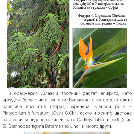
heterophylla) в У
ниверситетска
т
а
ботаниче
ск
а градина – София
Стрелиция (Strelitzia
Фигура 4.
reginae) в У
ниверситетска
т
а
ботаниче
ск
а градина – София
В оранжерия „Влажни тропици“ растат епифити, като
орхидеи, бромелии и папрати. Вниманието на посетителите
привлича епифитна папрат, наречена Еленови рога –
Platycerium bifurcatum
(Cav.) C.Chr., както и ярките цветове
на различни видове орхидеи, като
Cattleya labiata
Lindl. (фиг.
5),
Stanhopea tigrina
Bateman ex Lindl. и много други.