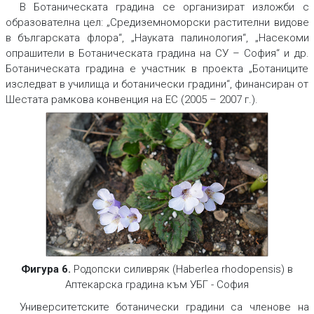
В Ботаническата градина се организират изложби с
образователна цел: „Средиземноморски растителни видове
в българската флора“, „Науката палинология“, „Насекоми
опрашители в Ботаническата градина на СУ – София“ и др.
Ботаническата градина е участник в проекта „Ботаниците
изследват в училища и ботанически градини“, финансиран от
Шестата рамкова конвенция на ЕС (2005 – 2007 г.).
Фигура 6.
Родопски силивряк (Haberlea rhodopensis) в
Аптекарска градина към УБГ - София
Университетските ботанически градини са членове на