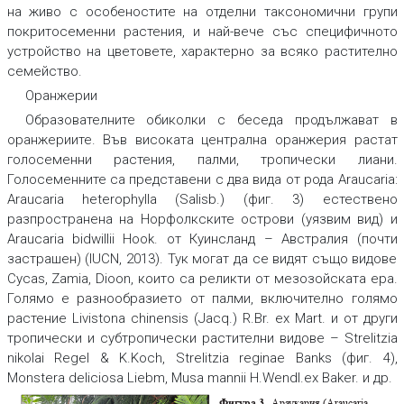
на живо с особеностите на отделни таксономични групи
покритосеменни растения, и най-вече със специфичното
устройство на цветовете, характерно за всяко растително
семейство.
Оранжерии
Образователните обиколки с беседа продължават в
оранжериите. Във високата централна оранжерия растат
голосеменни растения, палми, тропически лиани.
Голосеменните са представени с два вида от рода
Araucaria:
Araucaria heterophylla
(Salisb.) (фиг. 3) естествено
разпространена на Норфолкските острови (уязвим вид) и
Araucaria bidwillii
Hook. от Куинсланд – Австралия (почти
застрашен) (IUCN, 2013). Тук могат да се видят също видове
Cycas, Zamia,
Dioon
,
които са реликти от мезозойската ера.
Голямо е разнообразието от палми, включително голямо
растение
Livistona chinensis
(Jacq.) R.Br. ех Mart. и от други
тропически и субтропически растителни видове –
Strelitzia
nikolai
Regel & K.Koch,
Strelitzia reginae
Banks (фиг. 4),
Monstera deliciosa
Liebm,
Musa mannii
H.Wendl.ех Baker. и др.
Ара
укария (Araucaria
Фигура 3.