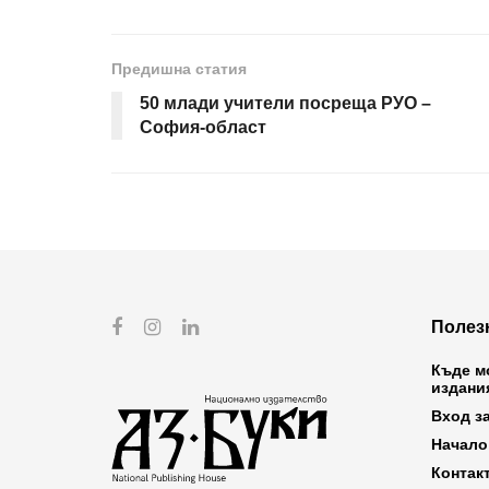
Предишна статия
50 млади учители посреща РУО –
София-област
Полез
Къде м
издани
Вход з
Начало
Контак