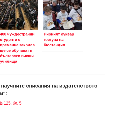
400 чуждестранни
Рибният буквар
студенти с
гостува на
временна закрила
Кюстендил
ще се обучават в
български висши
училища
и научните списания на издателството
и":
 125, бл. 5