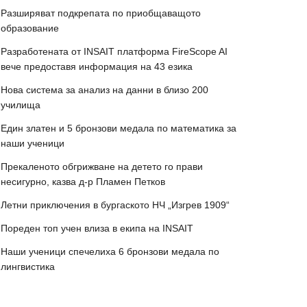
Разширяват подкрепата по приобщаващото
образование
Разработената от INSAIT платформа FireScope AI
вече предоставя информация на 43 езика
Нова система за анализ на данни в близо 200
училища
Един златен и 5 бронзови медала по математика за
наши ученици
Прекаленото обгрижване на детето го прави
несигурно, казва д-р Пламен Петков
Летни приключения в бургаското НЧ „Изгрев 1909“
Пореден топ учен влиза в екипа на INSAIT
Наши ученици спечелиха 6 бронзови медала по
лингвистика