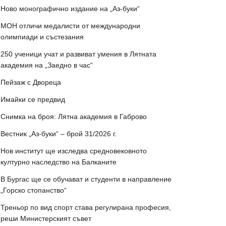
Ново монографично издание на „Аз-буки“
МОН отличи медалисти от международни
олимпиади и състезания
250 ученици учат и развиват умения в Лятната
академия на „Заедно в час“
Пейзаж с Двореца
Имайки се предвид
Снимка на броя: Лятна академия в Габрово
Вестник „Аз-буки“ – брой 31/2026 г.
Нов институт ще изследва средновековното
културно наследство на Балканите
В Бургас ще се обучават и студенти в направление
„Горско стопанство“
Треньор по вид спорт става регулирана професия,
реши Министерският съвет