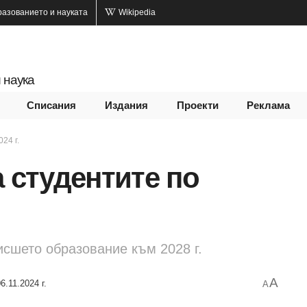
разованието и науката
Wikipedia
 наука
Списания
Издания
Проекти
Реклама
024 г.
а студентите по
исшето образование към 2028 г.
A
6.11.2024 г.
A