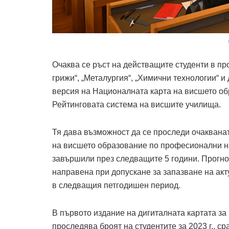
Очаква се ръст на действащите студенти в п
грижи“, „Металургия“, „Химични технологии“ и 
версия на Националната карта на висшето об
Рейтинговата система на висшите училища.
Тя дава възможност да се проследи очаквана
на висшето образование по професионални на
завършили през следващите 5 години. Прогно
направена при допускане за запазване на ак
в следващия петгодишен период.
В първото издание на дигиталната картата з
проследява броят на студентите за 2023 г., сра