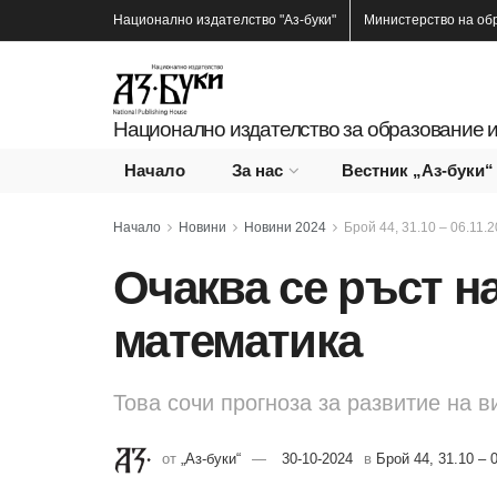
Национално издателство
"Аз-буки"
Министерство на об
Национално издателство за образование и
Начало
За нас
Вестник „Аз-буки“
Начало
Новини
Новини 2024
Брой 44, 31.10 – 06.11.2
Очаква се ръст н
математика
Това сочи прогноза за развитие на в
от
„Аз-буки“
30-10-2024
в
Брой 44, 31.10 – 0