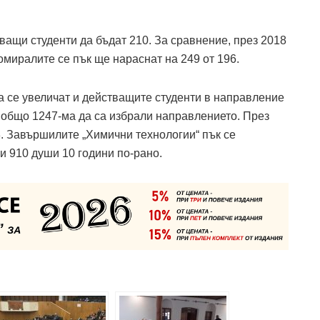
тващи студенти да бъдат 210. За сравнение, през 2018
пломиралите се пък ще нараснат на 249 от 196.
да се увеличат и действащите студенти в направление
е общо 1247-ма да са избрали направлението. През
38. Завършилите „Химични технологии“ пък се
и 910 души 10 години по-рано.