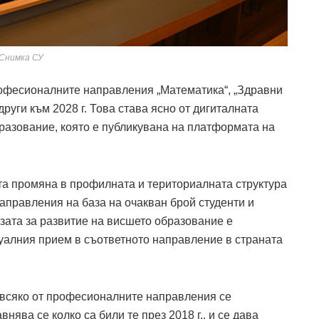
Снимка СУ
рофесионалните направления „Математика“, „Здравни
други към 2028 г. Това става ясно от дигиталната
разование, която е публикувана на платформата на
та промяна в профилната и териториалната структура
правления на база на очакван брой студенти и
зата за развитие на висшето образование е
туалния прием в съответното направление в страната
а всяко от професионалните направления се
внява се колко са били те през 2018 г., и се дава