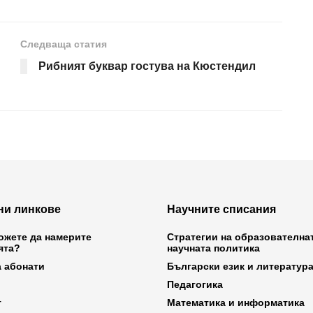
Следваща статия
Рибният буквар гостува на Кюстендил
ни линкове
Научните списания
ожете да намерите
Стратегии на образователна
ята?
научната политика
а абонати
Български език и литератур
Педагогика
т
Математика и информатика