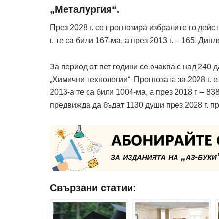
„Металургия“.
През 2028 г. се прогнозира избралите го дейс
г. те са били 167-ма, а през 2013 г. – 165. Ди
За период от пет години се очаква с над 240 
„Химични технологии“. Прогнозата за 2028 г. 
2013-а те са били 1004-ма, а през 2018 г. – 8
предвижда да бъдат 1130 души през 2028 г. пр
Свързани статии: