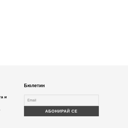
Бюлетин
та и
а