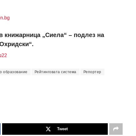
n.bg
в книжарница „Сиела“ – подлез на
 Охридски“.
№22
о образование
Рейтинговата система
Репортер
Tweet