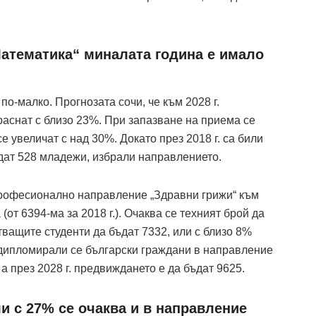
атематика“ миналата година е имало
 по-малко. Прогнозата сочи, че към 2028 г.
аснат с близо 23%. При запазване на приема се
е увеличат с над 30%. Докато през 2018 г. са били
бъдат 528 младежи, избрали направлението.
професионално направление „Здравни грижи“ към
 (от 6394-ма за 2018 г.). Очаква се техният брой да
тващите студенти да бъдат 7332, или с близо 8%
е дипломирали се български граждани в направление
, а през 2028 г. предвиждането е да бъдат 9625.
и с 27% се очаква и в направление