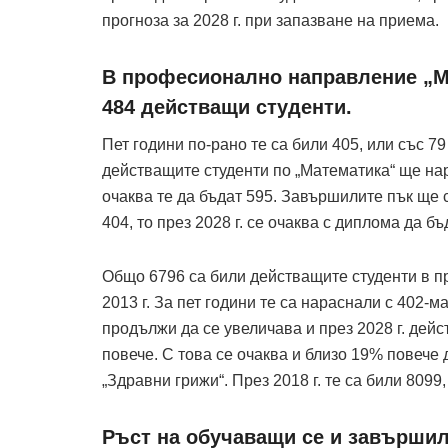
прогноза за 2028 г. при запазване на приема.
В професионално направление „М
484 действащи студенти.
Пет години по-рано те са били 405, или със 79
действащите студенти по „Математика“ ще нар
очаква те да бъдат 595. Завършилите пък ще с
404, то през 2028 г. се очаква с диплома да 
Общо 6796 са били действащите студенти в 
2013 г. За пет години те са нараснали с 402-ма
продължи да се увеличава и през 2028 г. дейс
повече. С това се очаква и близо 19% повеч
„Здравни грижи“. През 2018 г. те са били 8099
Ръст на обучаващи се и завършил