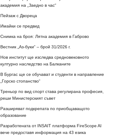
академия на „Заедно в час“
Пейзаж с Двореца
Имайки се предвид
Снимка на броя: Лятна академия в Габрово
Вестник „Аз-буки“ – брой 31/2026 г.
Нов институт ще изследва средновековното
културно наследство на Балканите
В Бургас ще се обучават и студенти в направление
„Горско стопанство“
Треньор по вид спорт става регулирана професия,
реши Министерският съвет
Разширяват подкрепата по приобщаващото
образование
Разработената от INSAIT платформа FireScope AI
вече предоставя информация на 43 езика