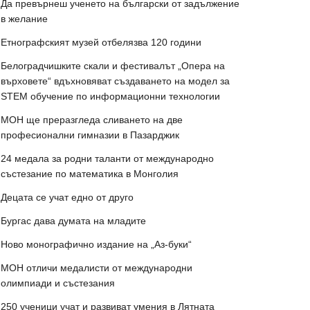
Да превърнеш ученето на български от задължение
в желание
Етнографският музей отбелязва 120 години
Белоградчишките скали и фестивалът „Опера на
върховете“ вдъхновяват създаването на модел за
STEM обучение по информационни технологии
МОН ще преразгледа сливането на две
професионални гимназии в Пазарджик
24 медала за родни таланти от международно
състезание по математика в Монголия
Децата се учат едно от друго
Бургас дава думата на младите
Ново монографично издание на „Аз-буки“
МОН отличи медалисти от международни
олимпиади и състезания
250 ученици учат и развиват умения в Лятната