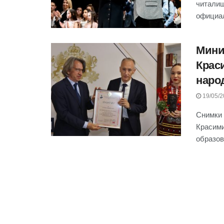
читалищ
официал
Мини
Крас
наро
19/05/2
Снимки 
Красими
образов