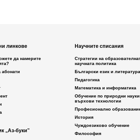
ни линкове
Научните списания
ожете да намерите
Стратегии на образователна
ята?
научната политика
а абонати
Български език и литератур
Педагогика
т
Математика и информатика
ент
Обучение по природни науки
върхови технологии
и
Професионално образовани
а
История
Чуждоезиково обучение
к „Аз-буки”
Философия