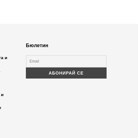
Бюлетин
та и
а
 и
е