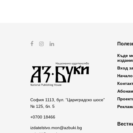
Полез
Къде м
издани
Вход з
Начало
Контак
Абонам
Проект
София 1113, бул. “Цариградско шосе”
№ 125, бл. 5
Реклам
+0700 18466
Вестни
izdatelstvo.mon@azbuki.bg