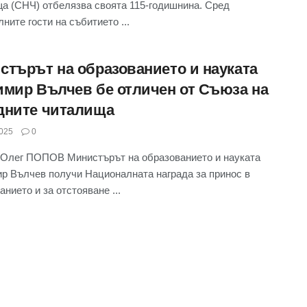
а (СНЧ) отбелязва своята 115-годишнина. Сред
ните гости на събитието ...
стърът на образованието и науката
имир Вълчев бе отличен от Съюза на
дните читалища
025
0
Олег ПОПОВ Министърът на образованието и науката
р Вълчев получи Националната награда за принос в
анието и за отстояване ...