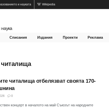
разованието и науката
Wikipedia
 наука
Списания
Издания
Проекти
Реклама
 читалища
ите читалища отбелязват своята 170-
шнина
026
0
ствен концерт в началото на май Съюзът на народните