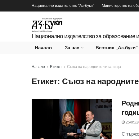
Национално издателство
"Аз-буки"
Министерство на об
Национално издателство за образование и
Начало
За нас
Вестник „Аз-буки“
Начало
Етикет
Съюз на народните читалища
Етикет:
Съюз на народните
Родн
годи
25/05/2
С търже