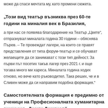
може да спаси мечтата му, като промени сюжета.
„Този вид театър възниква през 60-те
години на миналия век в Бразилия,
а при нас се появява благодарение на Театър „Цвете“,
отпразнувал миналата година 30 години – обяснява
Пърев. – Те провеждат лагери, на които се правят
представления от типа форум-театър и се обучават
желаещите да се занимават с този тип дейност. За
първи път посетих такъв лагер през 2021 г. и още
тогава много ми хареса. Миналата година ходих
отново, но вече като ръководител. Така реших, че и в
Сливен може да си направим подобна формация.“
Самостоятелната формация е предимно от
ученици на Професионалната хуманитарна