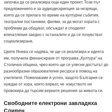
започва да се реализира още един проект. Този път
предложението е за аудиодескрипция за незрящи,
която да се прилага по време на културни събития,
театрални постановки, филми, за да могат хората с
проблеми да общуват, обсъждат и споделят
впечатления заедно с останалите и да се почувстват
социализирани.
Цвете Янева се надява, че ще се реализира и идеята
им, получила финансиране от програма „Култура“ на
Столична община, чрез която ще се улесни достъпът до
разнообразни образователни ресурси в помощ на
учителите. Пожелаваме ѝ успех, защото България се
нуждае от хора, които вярват, че изкуството ни
провокира да търсим верните решения за живота си.
Свободните електрони завладяха
Сливен