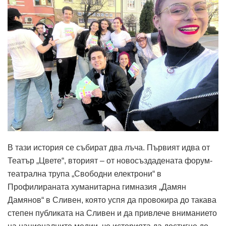
В тази история се събират два лъча. Първият идва от
Театър „Цвете“, вторият – от новосъздадената форум-
театрална трупа „Свободни електрони“ в
Профилираната хуманитарна гимназия „Дамян
Дамянов“ в Сливен, която успя да провокира до такава
степен публиката на Сливен и да привлече вниманието