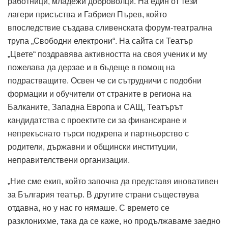
работници, младежи доброволци. На един от тези
лагери присъства и Габриел Пърев, който
впоследствие създава сливенската форум-театрална
трупа „Свободни електрони“. На сайта си Театър
„Цвете“ поздравява активността на своя ученик и му
пожелава да дерзае и в бъдеще в помощ на
подрастващите. Освен че си сътрудничи с подобни
формации и обучители от страните в региона на
Балканите, Западна Европа и САЩ, Театърът
кандидатства с проектите си за финансиране и
непрекъснато търси подкрепа и партньорство с
родители, държавни и общински институции,
неправителствени организации.
„Ние сме екип, който започна да представя иновативен
за България театър. В другите страни съществува
отдавна, но у нас го нямаше. С времето се
разклонихме, така да се каже, но продължаваме заедно