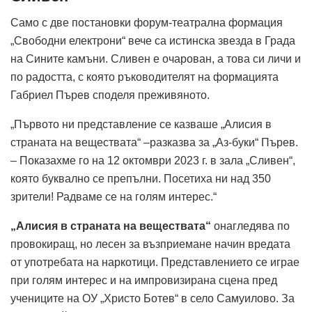
Само с две постановки форум-театрална формация
„Свободни електрони“ вече са истинска звезда в Града
на Сините камъни. Сливен е очарован, а това си личи и
по радостта, с която ръководителят на формацията
Габриел Пърев споделя преживяното.
„Първото ни представление се казваше „Алисия в
страната на веществата“ –разказва за „Аз-буки“ Пърев.
– Показахме го на 12 октомври 2023 г. в зала „Сливен“,
която буквално се препълни. Посетиха ни над 350
зрители! Радваме се на голям интерес.“
„Алисия в страната на веществата“
онагледява по
провокиращ, но лесен за възприемане начин вредата
от употребата на наркотици. Представлението се играе
при голям интерес и на импровизирана сцена пред
учениците на ОУ „Христо Ботев“ в село Самуилово. За