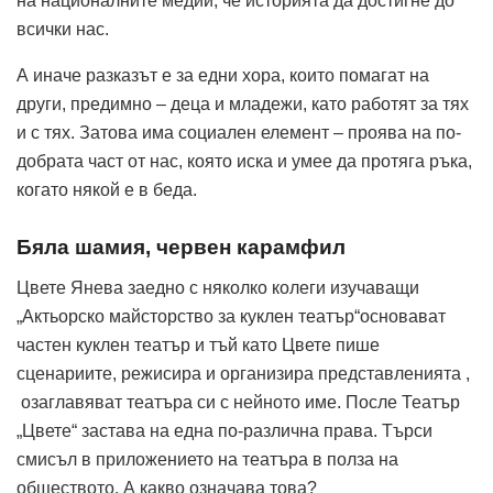
на националните медии, че историята да достигне до
всички нас.
А иначе разказът е за едни хора, които помагат на
други, предимно – деца и младежи, като работят за тях
и с тях. Затова има социален елемент – проява на по-
добрата част от нас, която иска и умее да протяга ръка,
когато някой е в беда.
Бяла шамия, червен карамфил
Цвете Янева заедно с няколко колеги изучаващи
„Актьорско майсторство за куклен театър“основават
частен куклен театър и тъй като Цвете пише
сценариите, режисира и организира представленията ,
озаглавяват театъра си с нейното име. После Театър
„Цвете“ застава на една по-различна права. Търси
смисъл в приложението на театъра в полза на
обществото. А какво означава това?