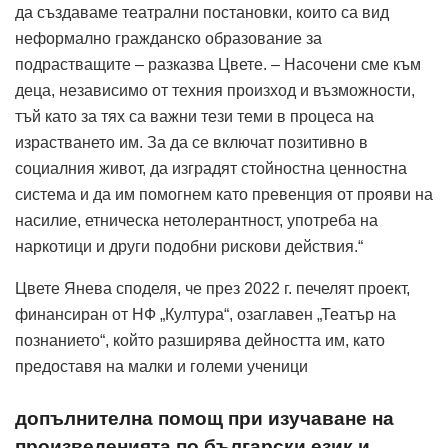
да създаваме театрални постановки, които са вид
неформално гражданско образование за
подрастващите – разказва Цвете. – Насочени сме към
деца, независимо от техния произход и възможности,
тъй като за тях са важни тези теми в процеса на
израстването им. За да се включат позитивно в
социалния живот, да изградят стойностна ценностна
система и да им помогнем като превенция от прояви на
насилие, етническа нетолерантност, употреба на
наркотици и други подобни рискови действия.“
Цвете Янева споделя, че през 2022 г. печелят проект,
финансиран от НФ „Култура“, озаглавен „Театър на
познанието“, който разширява дейността им, като
предоставя на малки и големи ученици
допълнителна помощ при изучаване на
произведенията по български език и