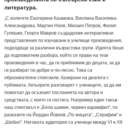
литература.
„С колегите Екатерина Казакова, Виолина Василева-
Александрова, Мартин Ноев, Михаил Петров, Филип
Гуляшки, Георги Мавров създадохме интерактивни
представления по изучавани в училище произведения,
подходящи за различни възрастови групи. Идеята беше
да подпомогнем разбора, който се прави на тези
произведения в час, да ги приближим до децата, за да
ги разберат по-добре и по-лесно. Това са
образователни спектакли, базирани на диалога с
публиката. Актьорите разговарят с учениците, за да им
помогнат да осъзнаят посланията на автора и
средствата, с които ги постига. Например един такъв
наш спектакъл е „Бяла шамия, червен карамфил“, по
разказите на Йордан Йовков „По жицата“, „Серафим“ и
„Шибил“. Неговата аудитория са ученици между VI и XII