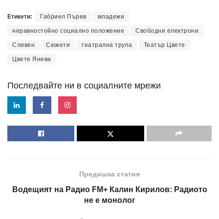
Етикети:
Габриел Пърев
младежи
неравностойно социално положение
Свободни електрони
Сливен
Сюжети
театрална трупа
Театър Цвете
Цвете Янева
Последвайте ни в социалните мрежи
Предишна статия
Водещият на Радио FM+ Калин Кирилов: Радиото
не е монолог