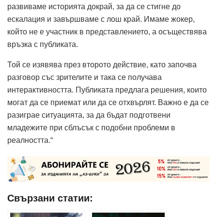
развиваме историята докрай, за да се стигне до
ескалация и завършваме с лош край. Имаме жокер,
който не е участник в представлението, а осъществява
връзка с публиката.
Той се изявява през второто действие, като започва
разговор със зрителите и така се получава
интерактивността. Публиката предлага решения, които
могат да се приемат или да се отхвърлят. Важно е да се
разиграе ситуацията, за да бъдат подготвени
младежите при сблъсък с подобни проблеми в
реалността.“
Свързани статии: