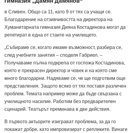
гимназия „Дамян Дамянов“
в Сливен. Общо са 11, като 9 от тях са учащи се.
Благодарение на отзивчивостта на директора на
Хуманитарната гимназия Дияна Костадинова могат да
репетират в една от стаите на училището.
„Събираме се, когато имаме възможност, разбира се,
след учебните занятия – споделя Габриел. –
Получаваме пълна подкрепа от госпожа Костадинова,
която е прекрасен директор и човек и на която сме
много благодарни. Надяваме се, че ще подготвим още
представления. Защото всяко от тях поставя различен
проблем. Темата например може да бъде свързана с
училищното насилие. Работим без предварителен
сценарий. Театърът преминава в две действия.
В първото актьорите изиграват проблема, за да го
покажат добре, като импровизират с репликите. Винаги