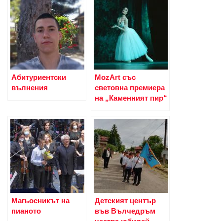
Абитуриентски
MоzArt със
вълнения
световна премиера
на „Каменният пир“
Магьосникът на
Детският център
пианото
във Вълчедръм