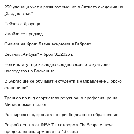
250 ученици учат и развиват умения в Лятната академия на
„Заедно в час“
Пейзаж с Двореца
Имайки се предвид
Снимка на броя: Лятна академия в Габрово
Вестник „Аз-буки“ – брой 31/2026 г.
Нов институт ще изследва средновековното културно
наследство на Балканите
В Бургас ще се обучават и студенти в направление „Горско
стопанство“
Треньор по вид спорт става регулирана професия, реши
Министерският съвет
Разширяват подкрепата по приобщаващото образование
Разработената от INSAIT платформа FireScope AI вече
предоставя информация на 43 езика