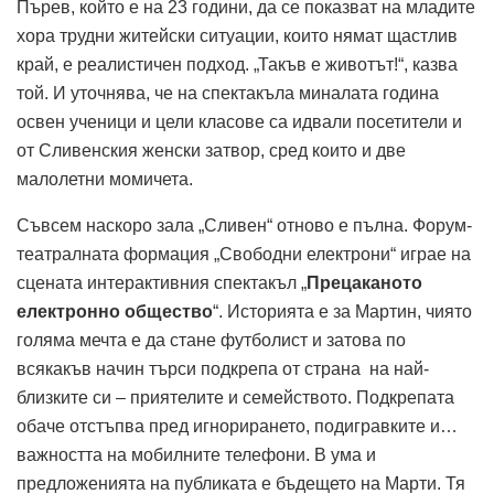
Пърев, който е на 23 години, да се показват на младите
хора трудни житейски ситуации, които нямат щастлив
край, е реалистичен подход. „Такъв е животът!“, казва
той. И уточнява, че на спектакъла миналата година
освен ученици и цели класове са идвали посетители и
от Сливенския женски затвор, сред които и две
малолетни момичета.
Съвсем наскоро зала „Сливен“ отново е пълна. Форум-
театралната формация „Свободни електрони“ играе на
сцената интерактивния спектакъл „
Прецаканото
електронно общество
“. Историята е за Мартин, чиято
голяма мечта е да стане футболист и затова по
всякакъв начин търси подкрепа от страна на най-
близките си – приятелите и семейството. Подкрепата
обаче отстъпва пред игнорирането, подигравките и…
важността на мобилните телефони. В ума и
предложенията на публиката е бъдещето на Марти. Тя