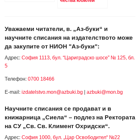
чества юбилей
Уважаеми читатели, в. „Аз-буки“ и
научните списания на издателството може
да закупите от НИОН "Аз-буки":
Адрес:
София 1113, бул. “Цариградско шосе” № 125, бл.
5
Телефон:
0700 18466
Е-mail:
izdatelstvo.mon@azbuki.bg
|
azbuki@mon.bg
Научните списания се продават и в
книжарница „Сиела“ – подлез на Ректората
на СУ „Св. Св. Климент Охридски“.
Адрес:
София 1000, бул. „Цар Освободител“ №22