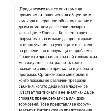
„Преди всичко ние се опитваме да
променим отношението на обществото
към хора в неравностойно положение и
да им помогнем да се социализират –
казва Цвете Янева. – Конкретно чрез
форум-театъра искаме да провокираме
активно участие на учениците в търсене
на решения по вълнуващи ги проблеми.
Правим го чрез силата на най-голямото за
мен изкуство – театралното, което
незнайно защо не присъства в учебната
програма. Организираме спектакли, в
които показваме различни тревожни
събития, когато деца или младежи се
чувстват притиснати и не знаят как да се
справят, пренебрегнати са или дори
тормозени. Това представлява форум-
театърът. Интерактивно представление,