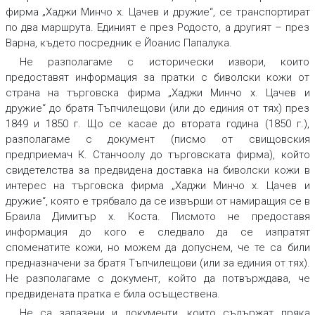
фирма „Хаджи Минчо х. Цачев и дружие“, се транспортират
по два маршрута. Единият е през Родосто, а другият – през
Варна, където посредник е Йоанис Папалука.
Не разполагаме с исторически извори, които
предоставят информация за пратки с биволски кожи от
страна на търговска фирма „Хаджи Минчо х. Цачев и
дружие“ до братя Тъпчилещови (или до единия от тях) през
1849 и 1850 г. Що се касае до втората година (1850 г.),
разполагаме с документ (писмо от свищовския
предприемач К. Станчоолу до търговската фирма), който
свидетелства за предвидена доставка на биволски кожи в
интерес на търговска фирма „Хаджи Минчо х. Цачев и
дружие“, която е трябвало да се извърши от намиращия се в
Браила Димитър х. Коста. Писмото не предоставя
информация до кого е следвало да се изпратят
споменатите кожи, но можем да допуснем, че те са били
предназначени за братя Тъпчилещови (или за единия от тях).
Не разполагаме с документ, който да потвърждава, че
предвидената пратка е била осъществена.
Не са запазени и документи, които съдържат пряка