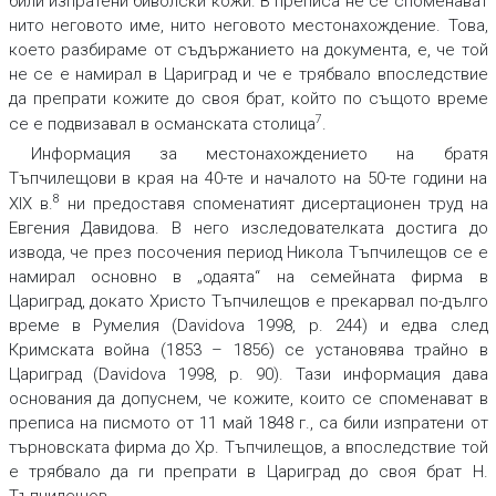
били изпратени биволски кожи. В преписа не се споменават
нито неговото име, нито неговото местонахождение. Това,
което разбираме от съдържанието на документа, е, че той
не се е намирал в Цариград и че е трябвало впоследствие
да препрати кожите до своя брат, който по същото време
7
се е подвизавал в османската столица
.
Информация за местонахождението на братя
Тъпчилещови в края на 40-те и началото на 50-те години на
8
XIX в.
ни предоставя споменатият дисертационен труд на
Евгения Давидова. В него изследователката достига до
извода, че през посочения период Никола Тъпчилещов се е
намирал основно в „одаята“ на семейната фирма в
Цариград, докато Христо Тъпчилещов е прекарвал по-дълго
време в Румелия (Davidova 1998, р. 244) и едва след
Кримската война (1853 – 1856) се установява трайно в
Цариград (Davidova 1998, р. 90). Тази информация дава
основания да допуснем, че кожите, които се споменават в
преписа на писмото от 11 май 1848 г., са били изпратени от
търновската фирма до Хр. Тъпчилещов, а впоследствие той
е трябвало да ги препрати в Цариград до своя брат Н.