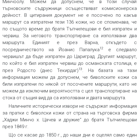
Минчоолу. Можем да допуснем, че в този случай
търновските съдружници осъществяват комисионерска
дейност. В цитирания документ не е посочено по какъв
маршрут са изпратени тези 136 кожи, но се споменава, че
по същото време до братя Тъпчилещови е бил изпратен и
червиш. За неговото транспортиране са използвани два
маршрута. Единият е през Варна, откъдето с
12
посредничеството на Йоанис Папалука
е следвало
червишът да бъде изпратен до Цариград. Другият маршрут,
по който е бил изпратен червиш до османската столица, е
13
през Родосто (днес Текирдаг)
. На базата на тази
информация можем да допуснем, че биволските кожи са
били изпратени по някой от посочените маршрути, като не
можем да изключим вероятността с цел транспортиране на
стока от същия вид да са използвани и двата маршрута.
Наличните исторически извори не съдържат информация
за пратки с биволски кожи от страна на търговска фирма
„Хаджи Минчо х. Цачев и дружие“ до братя Тъпчилещови
през 1849 г.
Що се касае до 1850 г., до наши дни е оцелял само един