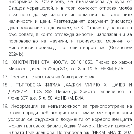
информира К. Станчоолу, че възнамерява да купи от
Свищов червишолой, и в този контекст отправя молба
към него да му изпрати информация за тамошните
наличности и цени. Разглежданият документ (писмото)
дава основание да допуснем, че К. Станчоолу разполага
със совати, в които отглежда животни, използвани и за
производство на мазнини, и произвежда мазнини от
животински произход. По този въпрос вж. (Goranchev
2024 b).
16. КОНСТАНТИН СТАНЧООЛУ. 28.10.1850.
Писмо до хаджи
Минчо х. Цачев.
In: Фонд 307, а.е. 3, л. 19. At: НБКМ, БИА.
17. Преписът е изготвен на български език.
18 . ТЪРГОВСКА ФИРМА „ХАДЖИ МИНЧО Х. ЦАЧЕВ И
ДРУЖИЕ“. 11.03.1852.
Писмо до Христо Тъпчилещов.
In:
Фонд 307, а.е. 5, л. 58. At: НБКМ, БИА.
19. Информация за невъзможност за транспортиране на
стоки поради неблагоприятните зимни метеорологични
условия се съдържа в документи от кореспонденцията
между търговска фирма „Хаджи Минчо х. Цачев и дружие“
и братя Тъпчилещови. По въпроса вж. (НБКМ, БИА, Ф. 307,