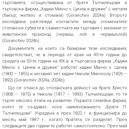
търговията, осъществявана от братя Тъпчилещови и
търговска фирма „Хаджи Минчо х. Цачев и дружие“ с метали
(бакър, желязо и стомана) (Goranchev 2024a). Второто
изследване разглежда контактите между споменатите
стопански субекти в съвместната им търговия с мазнини от
животински произход (червиш, лой и червишолой)
(Goranchev 2024b).
Документите, на които са базирани тези изследвания,
свидетелстват, че в периода от края на 40-те години до
средата на 50-те години на XIX в. в търговска фирма „Хаджи
Минчо х. Цачев и дружие“ работят хаджи Минчо х. Цачев
(1800 – 1855) и неговият зет хаджи Николи Минчоолу (1826 –
1892) (Goranchev 2024a, 2024b).
Що се отнася до стопанската дейност на братя Христо
(1808 – 1875) и Никола (1817 – 1893) Тъпчилещови, то тя
търпи няколко етапа на развитие. Първата семейна фирма,
която те създават, носи наименованието „Братя П.
Тъпчилещови“. Учредена е през 1822 г. и функционира до
месец май 1847 г., когато братята се разделят. През
следващите две години те работят самостоятелно. През май