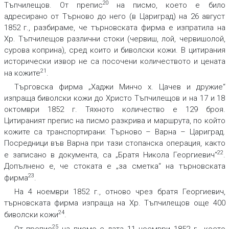
20
Тъпчилещов. От препис
на писмо, което е било
адресирано от Търново до него (в Цариград) на 26 август
1852 г., разбираме, че търновската фирма е изпратила на
Хр. Тъпчилещов различни стоки (червиш, лой, червишолой,
сурова коприна), сред които и биволски кожи. В цитирания
исторически извор не са посочени количеството и цената
21
на кожите
.
Търговска фирма „Хаджи Минчо х. Цачев и дружие“
изпраща биволски кожи до Христо Тъпчилещов и на 17 и 18
октомври 1852 г. Тяхното количество е 129 броя.
Цитираният препис на писмо разкрива и маршрута, по който
кожите са транспортирани: Търново – Варна – Цариград.
Посредници във Варна при тази стопанска операция, както
22
е записано в документа, са „Братя Никола Георгиевич“
.
Допълнено е, че стоката е „за сметка“ на търновската
23
фирма
.
На 4 ноември 1852 г., отново чрез братя Георгиевич,
търновската фирма изпраща на Хр. Тъпчилещов още 400
24
биволски кожи
.
25