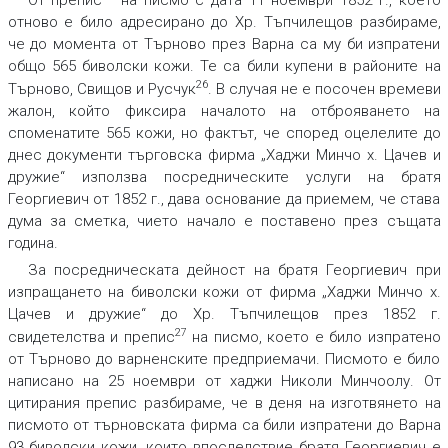
От препис
на писмо с дата 11 ноември 1852 г., което
отново е било адресирано до Хр. Тъпчилещов разбираме,
че до момента от Търново през Варна са му би изпратени
общо 565 биволски кожи. Те са били купени в районите на
26
Търново, Свищов и Русчук
. В случая не е посочен времеви
жалон, който фиксира началото на отброяването на
споменатите 565 кожи, но фактът, че според оцелелите до
днес документи търговска фирма „Хаджи Минчо х. Цачев и
дружие“ използва посредническите услуги на братя
Георгиевич от 1852 г., дава основание да приемем, че става
дума за сметка, чието начало е поставено през същата
година.
За посредническата дейност на братя Георгиевич при
изпращането на биволски кожи от фирма „Хаджи Минчо х.
Цачев и дружие“ до Хр. Тъпчилещов през 1852 г.
27
свидетелства и препис
на писмо, което е било изпратено
от Търново до варненските предприемачи. Писмото е било
написано на 25 ноември от хаджи Николи Минчоолу. От
цитирания препис разбираме, че в деня на изготвянето на
писмото от търновската фирма са били изпратени до Варна
93 биволски кожи, които впоследствие братя Георгиевич е