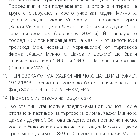
Посредничи и при получаването на стоки в интерес на
другото съдружие, в което участват хаджи Минчо х.
Цачев и хаджи Николи Минчоолу – търговска фирма
„Хаджи Минчо х. Цачев & Евстати Селвели и дружие“. По
тези въпроси вж. (Goranchev 2024 a); Й. Папалука е
посредник и при изпращането на мазнини от животински
произход (лой, червиш и червишолой) от търговска
фирма „Хаджи Минчо х. Цачев и дружие“ до братя
Тъпчилещови през 1848 г. и 1849 г.. По този въпрос вж.
(Goranchev 2024 b).
13. ТЪРГОВСКА ФИРМА „ХАДЖИ МИНЧО Х. ЦАЧЕВ И ДРУЖИЕ“.
19.12.1848.
Препис на писмо до братя Тъпчилещови.
In:
Фонд 307, а.е. 4, л. 107. At: НБКМ, БИА.
14. Писмото е изготвено на гръцки език.
15. Константин Станчоолу е предприемач от Свищов. Той е
стопански партньор на търговска фирма „Хаджи Минчо х.
Цачев и дружие“. За това свидетелства препис на писмо,
което е било изпратено до него от хаджи Минчо х. Цачев
през месец август 1849 г. С писмото си хаджи Минчо