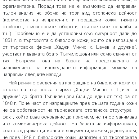
фрагментарна. Поради това не е възможно да направим
пълен анализ на обема на този вид стопанска дейност
(количества на изпратените и продадени кожи, тяхната
стойност, финансовите обороти, съответните печалби и
т.н.). Проблемно е и да установим със сигурност дали до
1851 г. в търговията с биволски кожи, които са изпращани
от търговска фирма „Хаджи Минчо х. Цачев и дружие“,
участват и двамата братя Тъпчилещови или само единият от
тях. Въпреки това на базата на представената в
изложението на изследването информация можем да
направим следните изводи.
Най-ранните сведения за изпращане на биволски кожи от
страна на търговска фирма „Хаджи Минчо х. Цачев и
дружие“ до братя Тъпчилещови (или до един от тях) са от
1848 г. Поне част от изпращаните през същата година кожи
не са собственост на търновската стопанска структура –
факт, който дава основание да приемем, че тя се занимава
и с комисионерска дейност. На базата на информацията,
която съдържат цитираните документи, можем да допуснем,
че през 1848 г. биволските кожи, изпратени от търговската