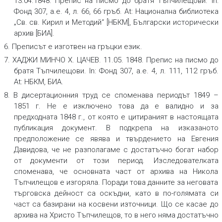
13.04.1848.
Препис на писмо до братя Тъпчилещови.
In:
Фонд 307, а.е. 4, л. 66, 66 гръб. At: Национална библиотека
„Св. св. Кирил и Методий“ [НБКМ], Български исторически
архив [БИА].
6. Преписът е изготвен на гръцки език.
7. ХАДЖИ МИНЧО Х. ЦАЧЕВ. 11.05. 1848.
Препис на писмо до
братя Тъпчилещови.
In: Фонд 307, а.е. 4, л. 111, 112 гръб.
At: НБКМ, БИА.
8. В дисертационния труд се споменава периодът 1849 –
1851 г. Не е изключено това да е валидно и за
предходната 1848 г., от която е цитираният в настоящата
публикация документ. В подкрепа на изказаното
предположение се явява и твърдението на Евгения
Давидова, че не разполагаме с достатъчно богат набор
от документи от този период. Изследователката
споменава, че основната част от архива на Никола
Тъпчилещов е изгоряла. Поради това данните за неговата
търговска дейност са оскъдни, като в по-голямата си
част са базирани на косвени източници. Що се касае до
архива на Христо Тъпчилещов, то в него няма достатъчно