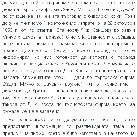
документ, в който откриваме информация за стопанските
дела на търговска фирма „Хаджи Минчо х. Цачев и дружие“
по отношение на нейната търговия с биволски кожи. Този
14
документ е писмо
, което е било изпратено на 28 октомври
15
1850 г. от Константин Станчоолу
(в Свищов) до хаджи
Минчо х. Цачев (в Търново). С него К. Станчоолу съобщава,
че е получил писмо от намиращия се по това време в
Браила Димитър х. Коста, с което последният го е
информирал, че има готовност да изпрати с параход
пшеница, а заедно с нея и биволски кожи. В случая не е
посочено къде и до кого Д. х. Коста е възнамерявал да
изпрати споменатите стоки – дали до търговска фирма
„Хаджи Минчо х. Цачев и дружие“, или от нейно име –
директно до братя Тъпчилещови (или само до единия от
тях). В своето писмо К. Станчоолу е изпратил и приложено
такова от Д. х. Коста до търновската фирма, което, за
16
съжаление, не е запазено
.
Не разполагаме и с документи от 1851 г., които
предоставят информация по разглежданата тема, но
17
препис
на писмо, което е било изготвено в началото на