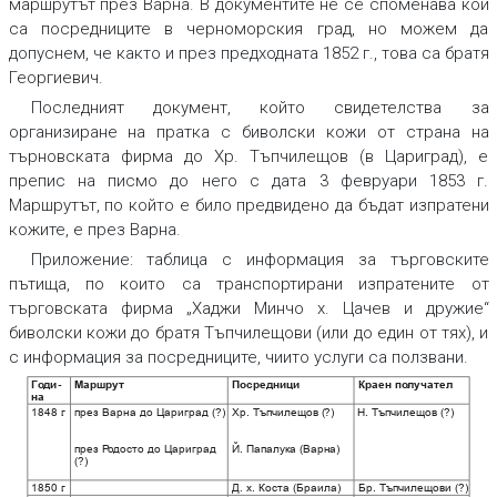
маршрутът през Варна. В документите не се споменава кои
са посредниците в черноморския град, но можем да
допуснем, че както и през предходната 1852 г., това са братя
Георгиевич.
Последният документ, който свидетелства за
организиране на пратка с биволски кожи от страна на
търновската фирма до Хр. Тъпчилещов (в Цариград), е
препис на писмо до него с дата 3 февруари 1853 г.
Маршрутът, по който е било предвидено да бъдат изпратени
кожите, е през Варна.
Приложение: таблица с информация за търговските
пътища, по които са транспортирани изпратените от
търговската фирма „Хаджи Минчо х. Цачев и дружие“
биволски кожи до братя Тъпчилещови (или до един от тях), и
с информация за посредниците, чиито услуги са ползвани.
Го
д
и
-
Маршрут
Посредници
Краен по
лучател
на
1848 г
.
през Варна до Цариград (?)
Хр. Тъпчилещов (?)
Н. Тъпчилещов (?)
Й. Папалука (Варна)
през Р
о
досто до Цариград
(?)
1850 г
.
Д. х. Коста (Браила)
Бр. Тъпчилещови (?)