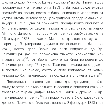
фирма „Хаджи Минчо х. Цачев и дружие“ до Хр. Тъпчилещов
продължава и в началото на 1853 г. За това свидетелства
32
препис
на писмо, което е било написано и изпратено от
хаджи Николи Минчоолу до цариградския предприемач на 20
януари 1853 г. Една от причините, поради които писмото е
било изготвено от хаджи Николи, е отсъствието на хаджи
Минчо х. Цачев от Търново – от преписа разбираме, че на
15 януари 1853 г. хаджи Минчо е тръгнал по суша за
Цариград. В цитирания документ се споменават биволски
кожи, които през Варна са били изпратени до Хр.
Тъпчилещов (не се споменава тяхното количество или
33
тяхната цена)
. От Варна кожите са били изпратени до
Тъпчилещов преди 27 януари. Тази информация се съдържа
34
в препис
на писмо, което е било изпратено от хаджи
35
Николи до Хр. Тъпчилещов на последната спомената дата
.
Последният запазен до наши дни документ, който
свидетелства за съвместната търговия с биволски кожи на
търговска фирма „Хаджи Минчо х. Цачев и дружие“ и Хр.
36
Тъпчилещов, е препис
на писмо, което е било адресирано
до него. Писмото е било изготвено на 3 февруари 1853 г. от