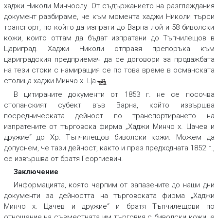
хаджи Николи Минчоолу. От съдържанието на разглеждания
документ разбираме, че към момента хаджи Николи търси
транспорт, по който да изпрати до Варна лой и 58 биволски
кожи, които оттам да бъдат изпратени до Тъпчилещов в
Цариград. Хаджи Николи отправя препоръка към
цариградския предприемач да се договори за продажбата
на тези стоки с намиращия се по това време в османската
столица хаджи Минчо х. Ца
чев
.
37
В цитираните документи от 1853 г. не се посочва
стопанският субект във Варна, който извършва
посредническата дейност по транспортирането на
изпратените от търговска фирма „Хаджи Минчо х. Цачев и
дружие“ до Хр. Тъпчилещов биволски кожи. Можем да
допуснем, че тази дейност, както и през предходната 1852 г.,
се извършва от братя Георгиевич.
Заключение
Информацията, която черпим от запазените до наши дни
документи за дейността на търговската фирма „Хаджи
Минчо х. Цачев и дружие“ и братя Тъпчилещови по
отношение на съвместната им търговия с биволски кожи, е