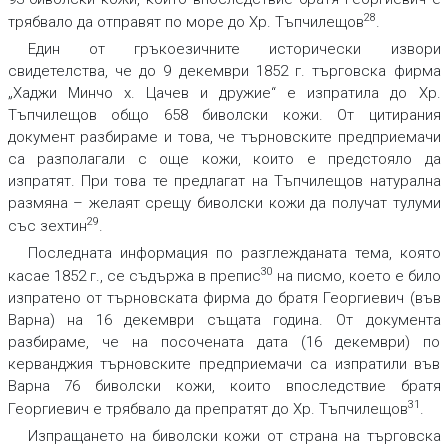
28
трябвало да отправят по море до Хр. Тъпчилещов
.
Един от гръкоезичните исторически извори
свидетелства, че до 9 декември 1852 г. търговска фирма
„Хаджи Минчо х. Цачев и дружие“ е изпратила до Хр.
Тъпчилещов общо 658 биволски кожи. От цитирания
документ разбираме и това, че търновските предприемачи
са разполагали с още кожи, които е предстояло да
изпратят. При това те предлагат на Тъпчилещов натурална
размяна – желаят срещу биволски кожи да получат тулуми
29
със зехтин
.
Последната информация по разглежданата тема, която
30
касае 1852 г., се съдържа в препис
на писмо, което е било
изпратено от търновската фирма до братя Георгиевич (във
Варна) на 16 декември същата година. От документа
разбираме, че на посочената дата (16 декември) по
керванджия търновските предприемачи са изпратили във
Варна 76 биволски кожи, които впоследствие братя
31
Георгиевич е трябвало да препратят до Хр. Тъпчилещов
.
Изпращането на биволски кожи от страна на търговска