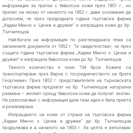
информация за пратки с биволски кожи през 1851 г., но
препис на писмо от началото на 1852 г. дава основание да
допуснем, че през предходната година търговска фирма
„Хаджи Минчо х. Цачев и дружие“ е изпращала кожи до Хр.
Тъпчилещов.
Най-богати на информация по разглежданата тема са
запазените документи от 1852 г. Те свидетелстват, че през
същата година търговска фирма „Хаджи Минчо х. Цачев и
дружие“ е изпращала биволски кожи до Хр. Тъпчилещов.
Тяхното количество е поне 734 броя. Кожите са
транспортирани през Варна с посредничеството на братя
Георгиевич. През 1852 г. представителите на търновската
търговска фирма предлагат на Хр. Тъпчилещов натурална
размяна – желаят срещу биволски кожи да получат зехтин.
Не разполагаме с информация дали тази идея е била приета
и реализирана.
Изпращането на кожи от страна на търговска фирма
„Хаджи Минчо х. Цачев и дружие“ до Хр. Тъпчилещов
продължава и в началото на 1853 г. За целта е използван