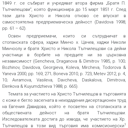
1849 г. се събират и учредяват втора фирма „Братя П.
Тъпчилещови“, която функционира до 15 март 1851 г. След
тази дата Христо и Никола отново се впускат в
самостоятелна предприемаческа дейност (Davidova 1998,
рp. 61 – 62).
Освен предприемачи, които си сътрудничат в
стопанската сфера, хаджи Минчо х. Цачев, хаджи Николи
Минчоолу и братя Христо и Никола Тъпчилещови са дейни
участници в борбите на предците ни за църковна
независимост (Gencheva, Draganova & Dimitrov 1985, p. 100;
Bozhinov, Davidova, Georgieva, Koleva, Mircheva, Todorova &
Yaneva 2000, pр. 169, 271; Boneva 2010, p. 723, Metev 2012, p. 4,
10; Avramova, Vasileva, Davcheva, Daskalova, Dimitrova,
Elenkova & Kuyumdzhieva 1988, p. 665).
Темата за участието на Христо Тъпчилещов в търговията
с кожи е бегло засегната в неиздадения дисертационен труд
на Евгения Давидова, който е посветен на стопанската и
обществената дейност на братя Тъпчилещови.
Изследователката достига до извода, че участието на Хр.
1
Тъпчилещов в този вид търговия има комисионерски