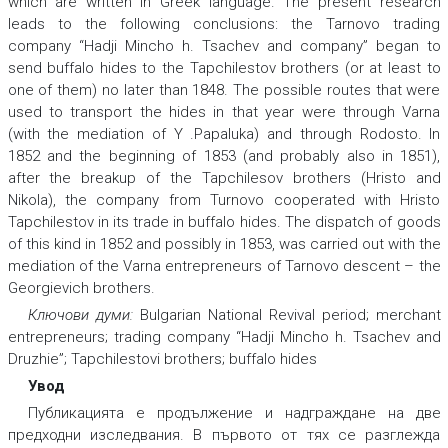
which are written in Greek language. The present research
leads to the following conclusions: the Tarnovo trading
company “Hadji Mincho h. Tsachev and company” began to
send buffalo hides to the Tapchilestov brothers (or at least to
one of them) no later than 1848. The possible routes that were
used to transport the hides in that year were through Varna
(with the mediation of Y .Papaluka) and through Rodosto. In
1852 and the beginning of 1853 (and probably also in 1851),
after the breakup of the Tapchilesov brothers (Hristo and
Nikola), the company from Turnovo cooperated with Hristo
Tapchilestov in its trade in buffalo hides. The dispatch of goods
of this kind in 1852 and possibly in 1853, was carried out with the
mediation of the Varna entrepreneurs of Tarnovo descent – the
Georgievich brothers.
Ключови думи:
Bulgarian National Revival period; merchant
entrepreneurs; trading company “Hadji Mincho h. Tsachev and
Druzhie”; Tapchilestovi brothers; buffalo hides
Увод
Публикацията е продължение и надграждане на две
предходни изследвания. В първото от тях се разглежда