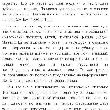
характер. Що се касае до разглеждания в настоящата
публикация въпрос, Давидова установява, че стопански
партньор на Хр. Тъпчилещов в Търново е хаджи Минчо х.
Цачев (Davidova 1998, p. 152).
Настоящото изследване, както и споменатите предходни,
в които се разглежда търговията с метали и с мазнини от
животински произход между търговска фирма „Хаджи
Минчо х. Цачев и дружие“ и братя Тъпчилещови, е базирано
на информация, която се съдържа в непубликувани до
момента архивни документи (основно преписи на писма).
Голяма част от тези исторически извори са изготвени на
2
гръцки език
. Това ги прави недостъпни за
преобладаващата част от изследователите. По тази причина
си позволявам по-подробно представяне на информацията,
която те съдържат по разглежданата тема.
Във връзка с изискванията за цитиране на списание
„История“ е важно да направим следното уточнение: голяма
част от използваните в публикацията преписи на писма не
са подписани, но анализът на тяхното съдържание дава
основания да приемем, че са изготвени от името на