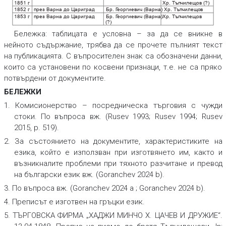
1851 г
.
Хр. Тъпчилещов (?)
1852 г
.
през Варна до Цариград
Бр. Г
еоргиевич (Варна)
Хр. Тъпчилещов
1853 г
.
през Варна до Цариград
Бр. Г
еоргиевич (Варна)
Хр. Тъпчилещов
(?)
Бележка
: таблицата е условна – за да се вникне в
нейното съдържание, трябва да се прочете пълният текст
на публикацията. С въпросителен знак са обозначени данни,
които са установени по косвени признаци, т.е. не са пряко
потвърдени от документите.
БЕЛЕЖКИ
1. Комисионерство – посредническа търговия с чужди
стоки. По въпроса вж. (Rusev 1993; Rusev 1994; Rusev
2015, p. 519).
2. За състоянието на документите, характеристиките на
езика, който е използван при изготвянето им, както и
възникналите проблеми при тяхното разчитане и превод
на български език вж. (Goranchev 2024 b).
3. По въпроса вж. (Goranchev 2024 a ; Goranchev 2024 b).
4. Преписът е изготвен на гръцки език.
5. ТЪРГОВСКА ФИРМА „ХАДЖИ МИНЧО Х. ЦАЧЕВ И ДРУЖИЕ“.