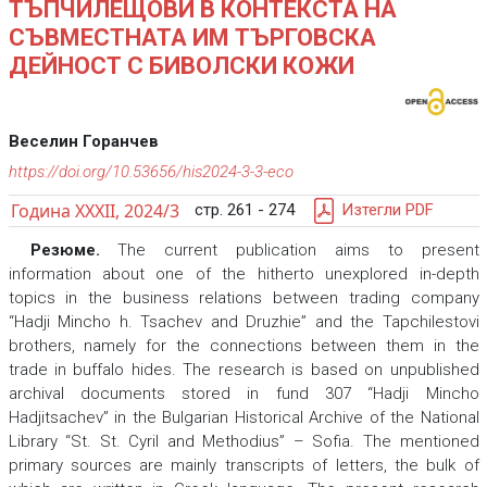
ТЪПЧИЛЕЩОВИ В КОНТЕКСТА НА
СЪВМЕСТНАТА ИМ ТЪРГОВСКА
ДЕЙНОСТ С БИВОЛСКИ КОЖИ
Веселин Горанчев
https://doi.org/10.53656/his2024-3-3-eco
Година XXXII, 2024/3
стр. 261 - 274
Изтегли PDF
Резюме.
The current publication aims to present
information about one of the hitherto unexplored in-depth
topics in the business relations between trading company
“Hadji Mincho h. Tsachev and Druzhie” and the Tapchilestovi
brothers, namely for the connections between them in the
trade in buffalo hides. The research is based on unpublished
archival documents stored in fund 307 “Hadji Mincho
Hadjitsachev” in the Bulgarian Historical Archive of the National
Library “St. St. Cyril and Methodius” – Sofia. The mentioned
primary sources are mainly transcripts of letters, the bulk of