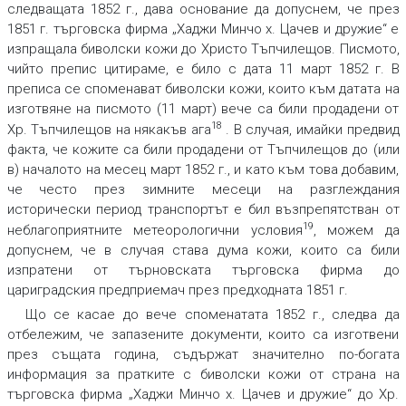
следващата 1852 г., дава основание да допуснем, че през
1851 г. търговска фирма „Хаджи Минчо х. Цачев и дружие“ е
изпращала биволски кожи до Христо Тъпчилещов. Писмото,
чийто препис цитираме, е било с дата 11 март 1852 г. В
преписа се споменават биволски кожи, които към датата на
изготвяне на писмото (11 март) вече са били продадени от
18
Хр. Тъпчилещов на някакъв ага
. В случая, имайки предвид
факта, че кожите са били продадени от Тъпчилещов до (или
в) началото на месец март 1852 г., и като към това добавим,
че често през зимните месеци на разглеждания
исторически период транспортът е бил възпрепятстван от
19
неблагоприятните метеорологични условия
, можем да
допуснем, че в случая става дума кожи, които са били
изпратени от търновската търговска фирма до
цариградския предприемач през предходната 1851 г.
Що се касае до вече споменатата 1852 г., следва да
отбележим, че запазените документи, които са изготвени
през същата година, съдържат значително по-богата
информация за пратките с биволски кожи от страна на
търговска фирма „Хаджи Минчо х. Цачев и дружие“ до Хр.