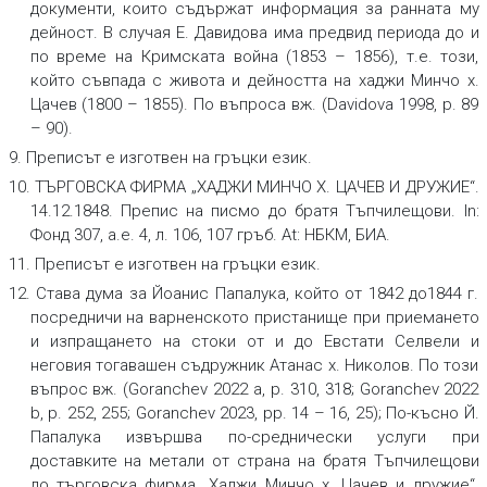
документи, които съдържат информация за ранната му
дейност. В случая Е. Давидова има предвид периода до и
по време на Кримската война (1853 – 1856), т.е. този,
който съвпада с живота и дейността на хаджи Минчо х.
Цачев (1800 – 1855). По въпроса вж. (Davidova 1998, p. 89
– 90).
9. Преписът е изготвен на гръцки език.
10. ТЪРГОВСКА ФИРМА „ХАДЖИ МИНЧО Х. ЦАЧЕВ И ДРУЖИЕ“.
14.12.1848.
Препис на писмо до братя Тъпчилещови.
In:
Фонд 307, а.е. 4, л. 106, 107 гръб. At: НБКМ, БИА.
11. Преписът е изготвен на гръцки език.
12. Става дума за Йоанис Папалука, който от 1842 до1844 г.
посредничи на варненското пристанище при приемането
и изпращането на стоки от и до Евстати Селвели и
неговия тогавашен съдружник Атанас х. Николов. По този
въпрос вж. (Goranchev 2022 a, p. 310, 318; Goranchev 2022
b, p. 252, 255; Goranchev 2023, pр. 14 – 16, 25); По-късно Й.
Папалука извършва по-среднически услуги при
доставките на метали от страна на братя Тъпчилещови
до търговска фирма „Хаджи Минчо х. Цачев и дружие“.