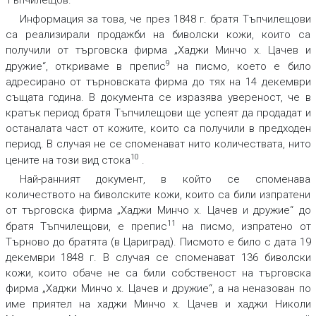
Тъпчилещов.
Информация за това, че през 1848 г. братя Тъпчилещови
са реализирали продажби на биволски кожи, които са
получили от търговска фирма „Хаджи Минчо х. Цачев и
9
дружие“, откриваме в препис
на писмо, което е било
адресирано от търновската фирма до тях на 14 декември
същата година. В документа се изразява увереност, че в
кратък период братя Тъпчилещови ще успеят да продадат и
останалата част от кожите, които са получили в предходен
период. В случая не се споменават нито количествата, нито
10
цените на този вид стока
.
Най-ранният документ, в който се споменава
количеството на биволските кожи, които са били изпратени
от търговска фирма „Хаджи Минчо х. Цачев и дружие“ до
11
братя Тъпчилещови, е препис
на писмо, изпратено от
Търново до братята (в Цариград). Писмото е било с дата 19
декември 1848 г. В случая се споменават 136 биволски
кожи, които обаче не са били собственост на търговска
фирма „Хаджи Минчо х. Цачев и дружие“, а на неназован по
име приятел на хаджи Минчо х. Цачев и хаджи Николи