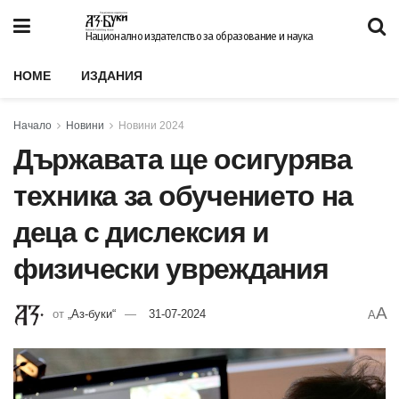
Национално издателство за образование и наука
HOME
ИЗДАНИЯ
Начало
Новини
Новини 2024
Държавата ще осигурява
техника за обучението на
деца с дислексия и
физически увреждания
A
от
„Аз-буки“
31-07-2024
A