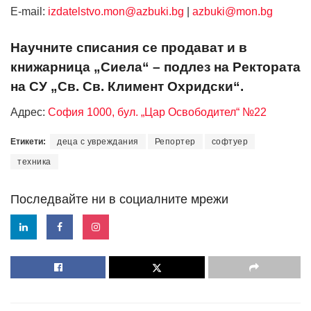
Е-mail:
izdatelstvo.mon@azbuki.bg
|
azbuki@mon.bg
Научните списания се продават и в
книжарница „Сиела“ – подлез на Ректората
на СУ „Св. Св. Климент Охридски“.
Адрес:
София 1000, бул. „Цар Освободител“ №22
Етикети:
деца с увреждания
Репортер
софтуер
техника
Последвайте ни в социалните мрежи