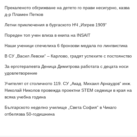
Прекаленото обгрижване на детето го прави несигурно, казва
д-р Пламен Петков
Летни приключения в бургаското НЧ „Изгрев 1909“
Пореден топ учен влиза в екипа на INSAIT
Наши ученици спечелиха 6 бронзови медала по лингвистика
В СУ „Васил Левски“ – Карлово, градят успехите с постоянство
За ерготерапевта Деница Димитрова работата с децата носи
удовлетворение
Учителят от столичното 119. СУ „Акад. Михаил Арнаудов“ инж.
Николай Николов провежда проектни STEM седмици в края на
всяка учебна година
Българското неделно училище „Света София“ в Чикаго
отбелязва 50-годишнина