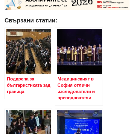
Свързани статии:
Подкрепа за
Медицинският в
българистиката зад
София отличи
граница
изследователи и
преподаватели