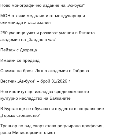
Ново монографично издание на „Аз-буки“
МОН отличи медалисти от международни
олимпиади и състезания
250 ученици учат и развиват умения в Лятната
академия на „Заедно в час“
Пейзаж с Двореца
Имайки се предвид
Снимка на броя: Лятна академия в Габрово
Вестник „Аз-буки“ – брой 31/2026 г.
Нов институт ще изследва средновековното
културно наследство на Балканите
В Бургас ще се обучават и студенти в направление
„Горско стопанство“
Треньор по вид спорт става регулирана професия,
реши Министерският съвет