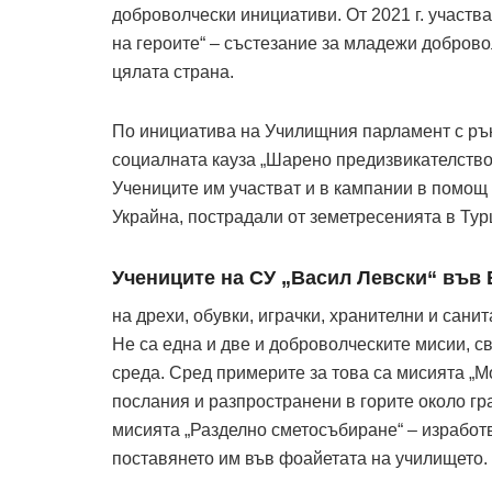
доброволчески инициативи. От 2021 г. участва
на героите“ – състезание за младежи доброво
цялата страна.
По инициатива на Училищния парламент с ръ
социалната кауза „Шарено предизвикателство
Учениците им участват и в кампании в помощ
Украйна, пострадали от земетресенията в Тур
Учениците на СУ „Васил Левски“ във
на дрехи, обувки, играчки, хранителни и сани
Не са една и две и доброволческите мисии, с
среда. Сред примерите за това са мисията „М
послания и разпространени в горите около гр
мисията „Разделно сметосъбиране“ – изработв
поставянето им във фоайетата на училището.