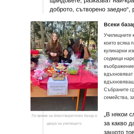
щандовете, разказват най-кра
доброто, сътворено заедно“, 
Всеки база
Училищните к
които всяка 
кулинарни из
седмици наре
въображение.
вдъхновяват 
вдъхновяващо
Събраните ср
семейства, з
„В някои 
По време на благотворителен базар в
за какво д
двора на училището
защото тов