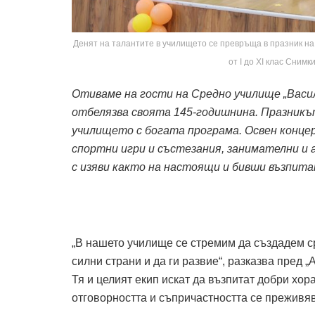
Денят на талантите в училището се превръща в празник на 
от I до XI клас Снимк
Отиваме на гости на Средно училище „Васил
отбелязва своята 145-годишнина. Празникъ
училището с богата програма. Освен концер
спортни игри и състезания, занимателни и 
с изяви както на настоящи и бивши възпита
„В нашето училище се стремим да създадем ср
силни страни и да ги развие“, разказва пред 
Тя и целият екип искат да възпитат добри хора
отговорността и съпричастността се преживя