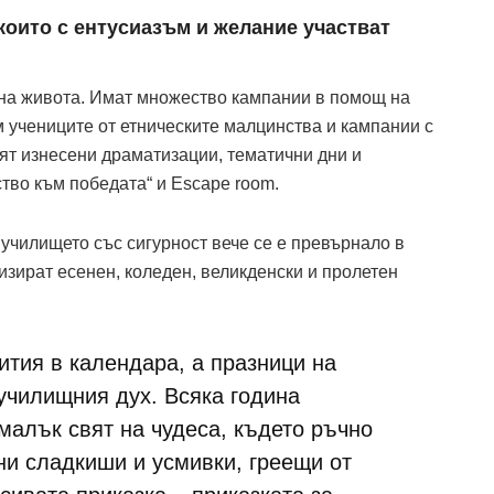
които с ентусиазъм и желание участват
и на живота. Имат множество кампании в помощ на
 учениците от етническите малцинства и кампании с
ят изнесени драматизации, тематични дни и
ство към победата“ и Escape room.
училището със сигурност вече се е превърнало в
изират есенен, коледен, великденски и пролетен
бития в календара, а празници на
училищния дух. Всяка година
малък свят на чудеса, където ръчно
ни сладкиши и усмивки, греещи от