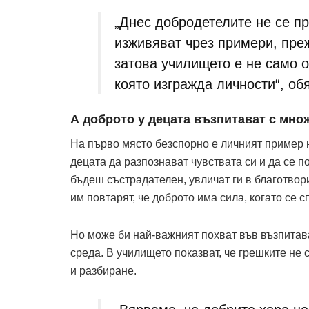
„Днес добродетелите не се пр
изживяват чрез примери, пре
затова училището е не само о
която изгражда личности“, об
А доброто у децата възпитават с мно
На първо място безспорно е личният пример н
децата да разпознават чувствата си и да се п
бъдеш състрадателен, увличат ги в благотвор
им повтарят, че доброто има сила, когато се с
Но може би най-важният похват във възпитав
среда. В училището показват, че грешките не 
и разбиране.