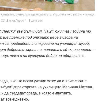
усмивките, музиката и вдъхновението. Участие в него взимат ученици
и СУ „Васил Левски“ – Вълчи дол
 Левски“ във Вълчи дол. На 24 юни тази година то
т ще премине под открито небе в двора на
т са предвидени и откриване на училищен музей,
арт дейности, сцена на таланта и вдъхновението –
ници, така и на културни дейци на общността.
еда, в която всеки ученик може да открие своите
„Аз-буки“ директорката на училището Марияна Митева.
 и да създадат среда, в която емпатията,
ват всекидневно.