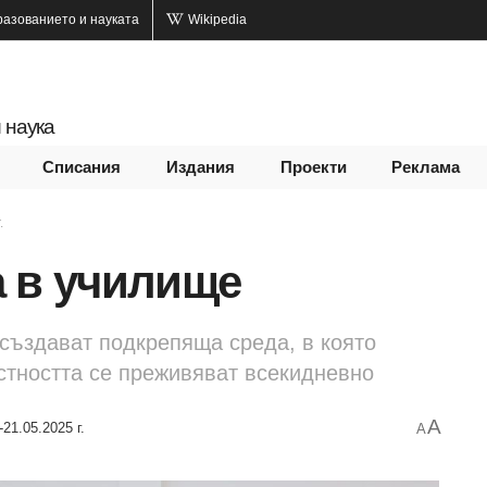
разованието и науката
Wikipedia
 наука
Списания
Издания
Проекти
Реклама
.
а в училище
създават подкрепяща среда, в която
стността се преживяват всекидневно
A
-21.05.2025 г.
A