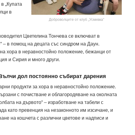
 в „Купата
лци в
Доброволците от клуб „Усмивка“
ководител Цветелина Тончева се включват в
“ – в помощ на децата със синдром на Даун.
 на хора в неравностойно положение, бежанци от
ция и Сирия и много други.
 Вълчи дол постоянно събират дарения
тарни продукти за хора в неравностойно положение.
вързани с почистване и облагородяване на околната
олбата на дървото“ – изработване на табели с
ада като превенция на незаконното им изсичане, и
ане на кошчета с различни цветове и надписи и