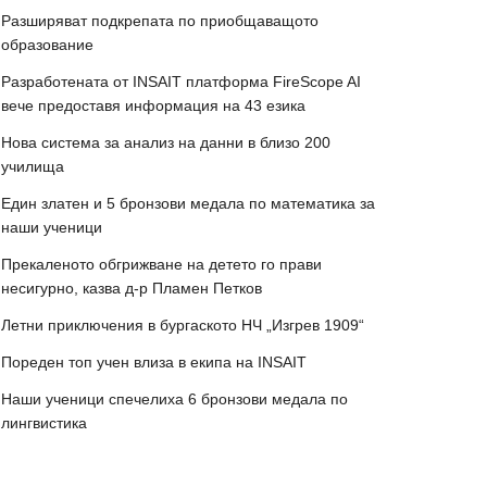
Разширяват подкрепата по приобщаващото
образование
Разработената от INSAIT платформа FireScope AI
вече предоставя информация на 43 езика
Нова система за анализ на данни в близо 200
училища
Един златен и 5 бронзови медала по математика за
наши ученици
Прекаленото обгрижване на детето го прави
несигурно, казва д-р Пламен Петков
Летни приключения в бургаското НЧ „Изгрев 1909“
Пореден топ учен влиза в екипа на INSAIT
Наши ученици спечелиха 6 бронзови медала по
лингвистика