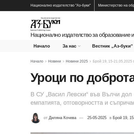
Национално издателство
"Аз-буки"
Министерство на об
Национално издателство за образование и
Начало
За нас
Вестник „Аз-буки“
Начало
Новини
Новини 2025
Брой 19, 15-21.05.2025 г
Уроци по доброт
В СУ „Васил Левски“ във Вълчи дол 
емпатията, отговорността и съприча
от
Диляна Кочева
25-05-2025
в
Брой 19, 15