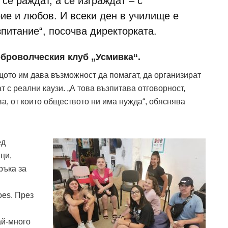
се раждат, а се изграждат – с
ие и любов. И всеки ден в училище е
питание“, посочва директорката.
оброволческия клуб „Усмивка“.
щото им дава възможност да помагат, да организират
 с реални каузи. „А това възпитава отговорност,
ва, от които обществото ни има нужда“, обяснява
ед
ци,
ръка за
es. През
ай-много