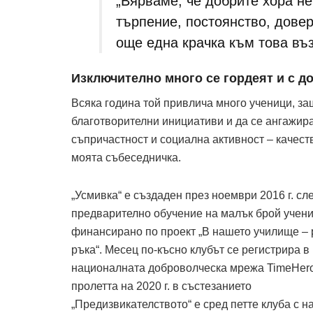
„Вярваме, че добрите хора не 
търпение, постоянство, довер
още една крачка към това въз
Изключително много се гордеят и с д
Всяка година той привлича много ученици, за
благотворителни инициативи и да се ангажират
съпричастност и социална активност – качест
моята събеседничка.
„Усмивка“ е създаден през ноември 2016 г. сл
предварително обучение на малък брой учени
финансирано по проект „В нашето училище – 
ръка“. Месец по-късно клубът се регистрира в
националната доброволческа мрежа TimeHero
пролетта на 2020 г. в състезанието
„Предизвикателството“ е сред петте клуба с н