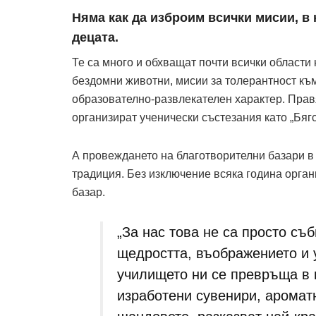
Няма как да изброим всички мисии, в 
децата.
Те са много и обхващат почти всички област
бездомни животни, мисии за толерантност към
образователно-развлекателен характер. Прав
организират ученически състезания като „Бяг
А провеждането на благотворителни базари в 
традиция. Без изключение всяка година орган
базар.
„За нас това не са просто съ
щедростта, въображението и 
училището ни се превръща в 
изработени сувенири, аромат