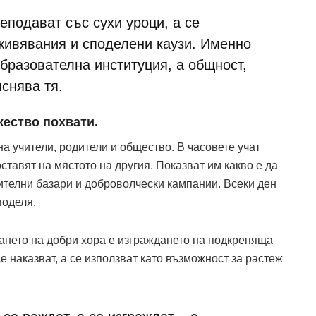
еподават със сухи уроци, а се
живявания и споделени каузи. Именно
бразователна институция, а общност,
яснява тя.
жество похвати.
а учители, родители и общество. В часовете учат
оставят на мястото на другия. Показват им какво е да
ителни базари и доброволчески кампании. Всеки ден
поделя.
ането на добри хора е изграждането на подкрепяща
се наказват, а се използват като възможност за растеж