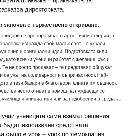
сивата приказка – приказката за
разказва директорката.
р започва с тържествено откриване.
оридори се преобразяват в артистични галерии, в
паралелка изгражда свой малък свят – с украси,
кушения и оригинални идеи. Подготовката кипи
д, като всички ученици работят с желание, хъс и
 Те не просто продават – те представят, общуват,
и се учат на солидарност и съпричастност. Най-
то в тези базари е благотворителната им същност.
едства често отиват в помощ на нуждаещи се
а училищни инициативи или за подобрения в средата.
случаи учениците сами вземат решения
а бъдат използвани средствата,
а също е урок – урок по демокрация,