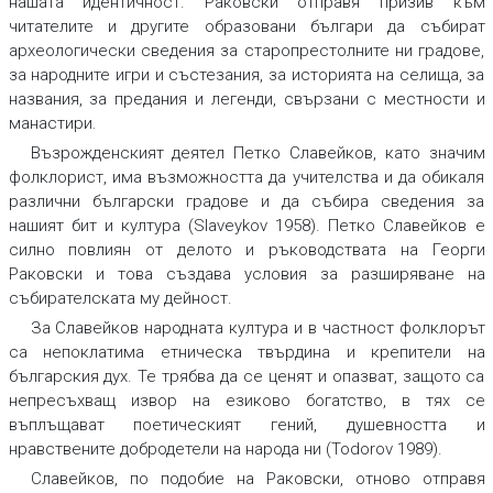
нашата идентичност. Раковски отправя призив към
читателите и другите образовани българи да събират
археологически сведения за старопрестолните ни градове,
за народните игри и състезания, за историята на селища, за
названия, за предания и легенди, свързани с местности и
манастири.
Възрожденският деятел Петко Славейков, като значим
фолклорист, има възможността да учителства и да обикаля
различни български градове и да събира сведения за
нашият бит и култура (Slaveykov 1958). Петко Славейков е
силно повлиян от делото и ръководствата на Георги
Раковски и това създава условия за разширяване на
събирателската му дейност.
За Славейков народната култура и в частност фолклорът
са непоклатима етническа твърдина и крепители на
българския дух. Те трябва да се ценят и опазват, защото са
непресъхващ извор на езиково богатство, в тях се
въплъщават поетическият гений, душевността и
нравствените добродетели на народа ни
(Todorov 1989).
Славейков, по подобие на Раковски, отново отправя