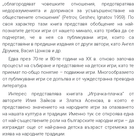
„облагородяват човешките отношения, предотвратява
недоразуменията и допринася за усъвършенстване на
обществените отношения“ (Petrov, Geshev, Ignatov 1959). По
своя характер тази книга представя обобщение на най-
познатите детски игри от нашето минало, като трябва да се
подчертае, че в нея са публикувани игри, които са
представяни в предишни издания от други автори, като Ангел
Друмев, Васил Цонков и др.
Едва през 70-те и 80-те години на ХХ в. отново започва
процесът на събиране и представяне на детски игри, като те
приемат по-общо понятие – подвижни игри. Многообразието
от публикувани игри се допълва и от чуждестранна преводна
литература.
Интерес представлява книгата „Играчка-плачка“ от
авторите Илия Зайков и Златка Асенова, в която е
представено значението на народните игри за опазването
на нашата култура и традиции. Именно тук се откроява една
от най-съществените роли на българските народни игри – да
изграждат още от най-ранна детска възраст стремежа за
изява на народните традиции.