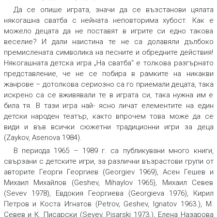
Да се опише играта, значи да се възстанови цялата
някогашна сватба с нейната неповторима хубост. Как е
можело децата да не поставят в игрите си едно такова
веселие? И дали наистина те не са долавяли дълбоко
премислената символика на песните и обредните действия!
Някогашната детска игра „На сватба“ е толкова разгърнато
представление, че не се побира в рамките на никакви
жанрове – дотолкова сериозно са го приемали децата, така
искрено са се вживявали те в играта си, така нужна им е
била тя. В тази игра най- ясно личат елементите на един
детски народен театър, както впрочем това може да се
види и във всички сюжетни традиционни игри за деца
(Zaykov, Asenova 1984).
В периода 1965 – 1989 г. са публикувани много книги,
свързани с детските игри, за различни възрастови групи от
авторите Георги Георгиев (Georgiev 1969), Асен Гешев и
Михаил Михайлов (Geshev, Mihaylov 1965), Михаил Севев
(Sevev 1978), Евдокия Георгиева (Georgieva 1976), Кирил
Петров и Коста Игнатов (Petrov, Geshev, Ignatov 1963.), М.
Севев и К. Писарски (Sevev, Pisarski 1973.), Елена Назарова