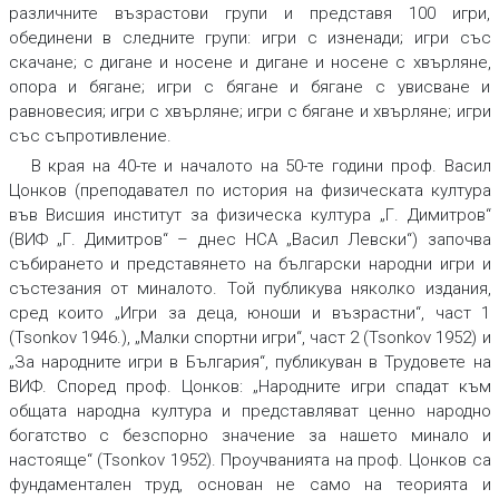
различните възрастови групи и представя 100 игри,
обединени в следните групи: игри с изненади; игри със
скачане; с дигане и носене и дигане и носене с хвърляне,
опора и бягане; игри с бягане и бягане с увисване и
равновесия; игри с хвърляне; игри с бягане и хвърляне; игри
със съпротивление.
В края на 40-те и началото на 50-те години проф. Васил
Цонков (преподавател по история на физическата култура
във Висшия институт за физическа култура „Г. Димитров“
(ВИФ „Г. Димитров“ – днес НСА „Васил Левски“) започва
събирането и представянето на български народни игри и
състезания от миналото. Той публикува няколко издания,
сред които „Игри за деца, юноши и възрастни“, част 1
(Tsonkov 1946.), „Малки спортни игри“, част 2 (Tsonkov 1952) и
„За народните игри в България“, публикуван в Трудовете на
ВИФ. Според проф. Цонков: „Народните игри спадат към
общата народна култура и представляват ценно народно
богатство с безспорно значение за нашето минало и
настояще“ (Tsonkov 1952). Проучванията на проф. Цонков са
фундаментален труд, основан не само на теорията и