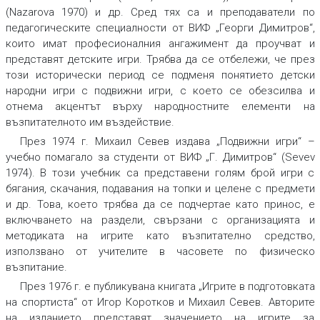
(Nazarova 1970) и др. Сред тях са и преподаватели по
педагогическите специалности от ВИФ „Георги Димитров“,
които имат професионалния ангажимент да проучват и
представят детските игри. Трябва да се отбележи, че през
този исторически период се подменя понятието детски
народни игри с подвижни игри, с което се обезсилва и
отнема акцентът върху народностните елементи на
възпитателното им въздействие.
През 1974 г. Михаил Севев издава „Подвижни игри“ –
учебно помагало за студенти от ВИФ „Г. Димитров“ (Sevev
1974). В този учебник са представени голям брой игри с
бягания, скачания, подавания на топки и целене с предмети
и др. Това, което трябва да се подчертае като принос, е
включването на раздели, свързани с организацията и
методиката на игрите като възпитателно средство,
използвано от учителите в часовете по физическо
възпитание.
През 1976 г. е публикувана книгата „Игрите в подготовката
на спортиста“ от Игор Коротков и Михаил Севев. Авторите
на изданието представят значението на игрите за