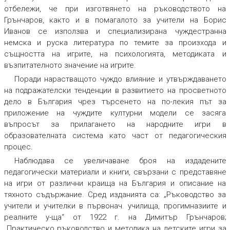
отбележи, че при изготвянето на ръководството на
Грънчаров, както и в помагалото за учители на Борис
Иванов се използва и специализирана чуждестранна
немска и руска литература по темите за произхода и
същността на игрите, на психологията, методиката и
възпитателното значение на игрите.
Поради нарастващото чуждо влияние и утвърждаването
на подражателски тенденции в развитието на просветното
дело в България чрез търсенето на по-лекия път за
приложение на чуждите културни модели се засяга
въпросът за прилагането на народните игри в
образователната система като част от педагогическия
процес.
Наблюдава се увеличаване броя на издадените
педагогически материали и книги, свързани с представяне
на игри от различни краища на България и описание на
тяхното съдържание. Сред изданията са: „Ръководство за
учители и учителки в първонач. училища, прогимназиите и
реалните у-ща“ от 1922 г. на Димитър Грънчаров;
„Практическо ръководство и методика на детските игри за