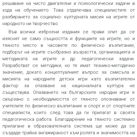
решаване на чисто двигателни и психологически задачи в
хода на обучението. Това отдалечава специалистите от
разбирането за социално- културната мисия на игрите от
народното ни творчество.
Във всички изброени издания се прави опит да се
изяснят не само същността и функциите на игрите, но и
тяхното място в часовете по физическо възпитание,
подборът на игрите съобразно възрастта, организацията и
методиката на игрите и др. педагогически задачи.
Разработват се методики, но те имат технико-методично
значение, докато концептуалният въпрос за смисъла и
мисията на народните детски игри като възпитателен
фактор за опазване на националната култура не
съществува. Опазването на българските народни игри е
свързано с необходимостта от тяхното опознаване от
учителите по физическо възпитание и спорт и от спортните
специалисти, които след това да ги прилагат в своята
педагогическа работа. Благодарение на тяхното системно
прилагане в образователната система ще може да се
създаде трайна ангажираност към ролята и значимостта на