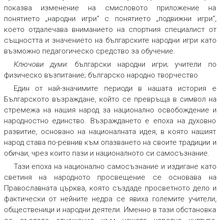
показва изменение на смисловото приложение на
понятието „народни игри“ с понятието „подвижни игри“,
което отдалечава вниманието на спортния специалист от
същността и значението на българските народни игри като
възможно педагогическо средство за обучение.
Ключови думи:
български народни игри; учители по
физическо възпитание; българско народно творчество
Един от най-значимите периоди в нашата история е
Българското възраждане, който се превръща в символ на
стремежа на нашия народ за национално освобождение и
народностно единство. Възраждането е епоха на духовно
развитие, основано на националната идея, в която нашият
народ става по-ревнив към опазването на своите традиции и
обичаи, чрез които пази и националното си самосъзнание.
Тази епоха на национално самосъзнание и издигане като
светиня на народното просвещение се основава на
Православната църква, която създаде просветното дело и
фактически от нейните недра се явиха големите учители,
общественици и народни деятели. Именно в тази обстановка