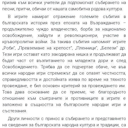
призив към всички учители да подпомогнат събирането на
песни, притчи, обичаи от нашата самобитна родова култура.
В игрите намират отражение големите събития в
българската история през епохата на Възраждането –
продължително чуждо владичество, борба за национално
освобождение, хайдути и революционери, участие в
кръвопролитни войни. За такива събития напомнят игрите
„Роби“, „Превземане на крепост“, „Пленници“, „Белези“ др.
Тези игри остават като закодирана нишка и продължават да
бъдат част от възпитанието на младежта дори и след
Освобождението. Трябва да се подчертае обаче, че във
всички народни игри стремежът да се опазят честността,
справедливостта и достойната изява по време на тяхното
провеждане, е бил основен критерий за провеждането им.
Това дава основание да се приеме, че благородното
отношение към съиграчите и противниците в игрите е
заложено в същността на българските народни игри и
състезания.
Други личности с принос в събирането и представянето
на сведения за българската народна култура и традиции, са