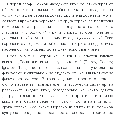
Според проф. Цонков народните игри се стимулират от
обществените традиции и обществената среда, те са
устойчиви и дълготрайни, докато другите видове игри могат
да имат и временен характер. От друга страна, се представя
и мнението за различията в тълкуването на понятията
„народни“ и „подвижни“ игри и според автора понятието
„народни игри“ е част от понятието „подвижни игри“. Така
наречените „подвижни игри“ са част от игрите с педагогична
насоченост като средство за физическо възпитание.
През 1959 г. К. Петров, Ас. Гешев и К. Игнатов издават
книгата „Подвижни игри за учащите се“ (Petrov, Geshev,
Ignatov 1959), която е предназначена за учители по
физическо възпитание и за студенти от Висшия институт за
физическа култура. В това издание авторите определят
силно изразения познавателен и творчески характер на
различните видове игри, благодарение на които децата
„натрупват двигателен навик, развиват практично и активно
мислене и бърза преценка“. Практичността на игрите, от
друга страна, има силно морално възпитание и формира
културно поведение, чрез което според авторите се