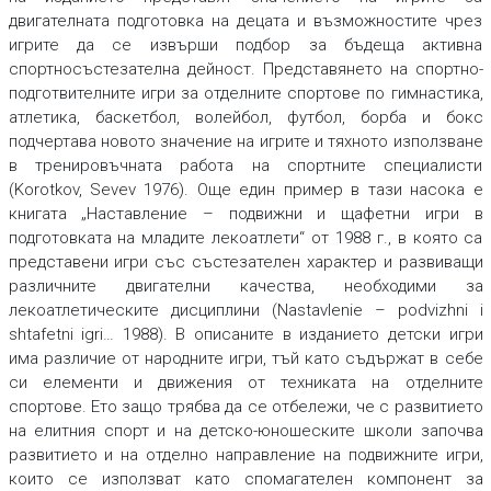
двигателната подготовка на децата и възможностите чрез
игрите да се извърши подбор за бъдеща активна
спортносъстезателна дейност. Представянето на спортно-
подготвителните игри за отделните спортове по гимнастика,
атлетика, баскетбол, волейбол, футбол, борба и бокс
подчертава новото значение на игрите и тяхното използване
в тренировъчната работа на спортните специалисти
(Korotkov, Sevev 1976). Още един пример в тази насока е
книгата „Наставление – подвижни и щафетни игри в
подготовката на младите лекоатлети“ от 1988 г., в която са
представени игри със състезателен характер и развиващи
различните двигателни качества, необходими за
лекоатлетическите дисциплини (Nastavlenie – podvizhni i
shtafetni igri… 1988). В описаните в изданието детски игри
има различие от народните игри, тъй като съдържат в себе
си елементи и движения от техниката на отделните
спортове. Ето защо трябва да се отбележи, че с развитието
на елитния спорт и на детско-юношеските школи започва
развитието и на отделно направление на подвижните игри,
които се използват като спомагателен компонент за