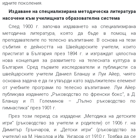
идните поколения.
Издаване на специализирана методическа литература
насочени към училищната образователна система
След 1900 г. започва издаването на специализирана
методична литература, която да бъде в помощ на
преподавателите по телесно възпитание. В основа на тези
събития е дейността на Швейцарските учители, които
пристигат в България през 1894 г. и изграждат цялостна
нова концепция за развитието на телесната култура в
България. Сред първите изследователи и публицисти са
швейцарските учители Даниел Бланшу и Луи Айер, чиято
основна задача е да ги утвърди като задължителен елемент
от учебните програми по телесно възпитание. Луи Айер
публикува изданието „Ръководство по френски бокс“, а Д.
Бланшу и П. Големинов – „Пълно ръководство по
гимнастика“ през 1901 г.
През този период са издадени: „Методика на детските
игри“ (ръководство за учители и родители) от 1906 г. на
Димитър Грънчаров, и „Детски игри“ (ръководство за
учители) на М. Николов и Ив. Унгаров от 1910 г. Трябва да се