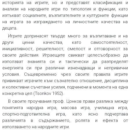
историята на игрите, но и представят класификация и
анализи на народните игри по типология и функции, като
изтъкват социалните, възпитателните и културните функции
на играта за изграждането на личностните качества на
децата.
Игрите допринасят твърде много за възпитаване и на
други ценни качества, като самостоятелност,
инициативност, решителност, смелост и отговорност за
своите действия. Играещите свикват целесъобразно да
използват знанията си и тактически да разпределят
енергията си при различни изненадващи и непривични
условия. Същевременно чрез своите правила игрите
привикват играчите към съзнателно отношение, дисциплина
и колективни съчетани усилия, подчинени в момента на една
конкретна цел
(Tsonkov 1952).
В своите проучвания проф. Цонков прави разлика между
понятията народна игра, масова игра, училищна игра,
спортно-подготвителна игра, като ясно подчертава
различията в съдържанието, ролята и ефекта от
използването на народните игри.