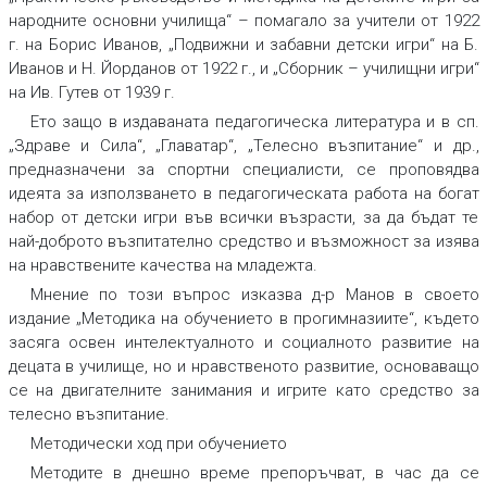
народните основни училища“ – помагало за учители от 1922
г. на Борис Иванов, „Подвижни и забавни детски игри“ на Б.
Иванов и Н. Йорданов от 1922 г., и „Сборник – училищни игри“
на Ив. Гутев от 1939 г.
Ето защо в издаваната педагогическа литература и в сп.
„Здраве и Сила“, „Главатар“, „Телесно възпитание“ и др.,
предназначени за спортни специалисти, се проповядва
идеята за използването в педагогическата работа на богат
набор от детски игри във всички възрасти, за да бъдат те
най-доброто възпитателно средство и възможност за изява
на нравствените качества на младежта.
Мнение по този въпрос изказва д-р Манов в своето
издание „Методика на обучението в прогимназиите“, където
засяга освен интелектуалното и социалното развитие на
децата в училище, но и нравственото развитие, основаващо
се на двигателните занимания и игрите като средство за
телесно възпитание.
Методически ход при обучението
Методите в днешно време препоръчват, в час да се