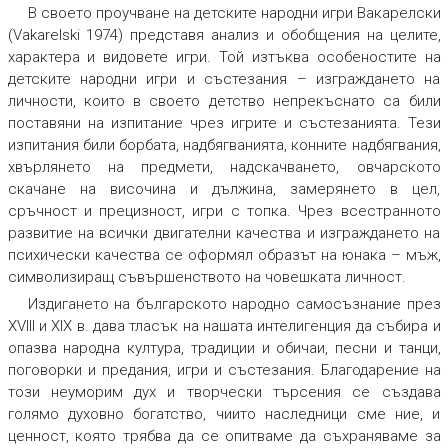
В своето проучване на детските народни игри Вакарелски
(Vakarelski 1974) представя анализ и обобщения на целите,
характера и видовете игри. Той изтъква особеностите на
детските народни игри и състезания – изграждането на
личности, които в своето детство непрекъснато са били
поставяни на изпитание чрез игрите и състезанията. Тези
изпитания били борбата, надбягванията, конните надбягвания,
хвърлянето на предмети, надскачването, овчарското
скачане на височина и дължина, замерянето в цел,
сръчност и прецизност, игри с топка. Чрез всестранното
развитие на всички двигателни качества и изграждането на
психически качества се оформял образът на юнака – мъж,
символизиращ съвършенството на човешката личност.
Издигането на българското народно самосъзнание през
ХVІІІ и ХІХ в. дава тласък на нашата интелигенция да събира и
опазва народна култура, традиции и обичаи, песни и танци,
поговорки и предания, игри и състезания. Благодарение на
този неуморим дух и творчески търсения се създава
голямо духовно богатство, чиито наследници сме ние, и
ценност, която трябва да се опитваме да съхраняваме за