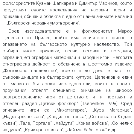
фолклористите Кузман Шапкарев и Димитър Маринов, които
представят своите изследвания на народни песни и
приказки, обичаи и облекла в едно от най-значимите издания
– „Български народни умотворения“.
Сред изследователите е и фолклористът Марко
Цепенков от Прилеп, който има значителен принос в
опазването на българското културно наследство. Той
събира много приказки, песни, легенди и предания,
вярвания, етнографски материали и народни игри. Неговата
етнографска дейност е обединена в шесттомно издание
„Фолклорно наследство“, което и до днес е част от
съкровищницата на българската култура. Цепенков е един
от малкото български изследователи, които в своите
проучвания отделят специално внимание на широко
разпространените игри от детството и ги поставят в
отделен раздел „Детски фолклор“ (Tsepenkov 1998). Сред
описаните игри са „Мижитатарка“, „Куса Магарица“,
„Надхвърляне капа“, „Кандил со топка“, „Со топка на Къдзи-
къдзи“, „Тале, Портале“, „Хайдути“, „Крива войска“, „Со челик
на дупка“, „Крикърпа зад газ“, „Дай ми, бабо, огон“ и др.