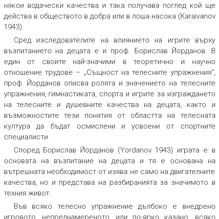
някои водачески качества и така получава поглед кой ще
действа в обществото в добра или в лоша насока
(Кaraivanov
1943).
Сред изследователите на влиянието на игрите върху
възпитанието на децата е и проф. Борислав Йорданов. В
един от своите най-значими в теоретично и научно
отношение трудове – „Същност на телесните упражнения“,
проф. Йорданов описва ролята и значението на телесните
упражнения, гимнастиката, спорта и игрите за изграждането
на телесните и душевните качества на децата, както и
възможностите тези понятия от областта на телесната
култура да бъдат осмислени и усвоени от спортните
специалисти.
Според Борислав Йорданов (Yordanov 1943) играта е в
основата на възпитание на децата и тя е основана на
вътрешната необходимост от изява не само на двигателните
качества, но и представа на разбиранията за значимото в
техния живот.
Във всяко телесно упражнение дълбоко е внедрено
игровото, непреднамереното, или по-ярко казано, всяко