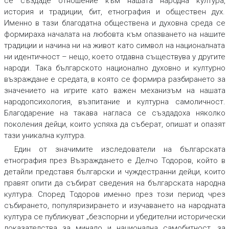
се създаде отношение към нашата народна култура,
история и традиции, бит, етнография и обществен дух.
Именно в тази благодатна обществена и духовна среда се
формираха началата на любовта към опазването на нашите
традиции и начина ни на живот като символ на националната
ни идентичност – нещо, което отдавна съществува у другите
народи. Така българското национално духовно и културно
възраждане е средата, в която се формира разбирането за
значението на игрите като важен механизъм на нашата
народопсихология, възпитание и културна самоличност.
Благодарение на такава нагласа се създадоха няколко
поколения дейци, които успяха да съберат, опишат и опазят
тази уникална култура.
Един от значимите изследователи на българската
етнография през Възраждането е Делчо Тодоров, който в
детайли представя български и чуждестранни дейци, които
правят опити да събират сведения на българската народна
култура. Според Тодоров именно през този период чрез
събирането, популяризирането и изучаването на народната
култура се публикуват „безспорни и убедителни исторически
доказателства за минало и национална самобитност, за