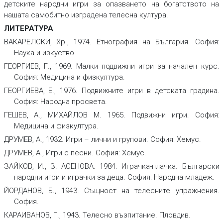
детските народни игри за опазването на богатството на
нашата самобитно изградена телесна култура.
ЛИТЕРАТУРА
ВАКАРЕЛСКИ, Хр., 1974.
Етнография на България
.
София:
Наука и изкуство.
ГЕОРГИЕВ, Г., 1969.
Малки подвижни игри за начален курс.
София: Медицина и физкултура.
ГЕОРГИЕВА, Е., 1976.
Подвижните игри в детската градина
.
София: Народна просвета.
ГЕШЕВ, А., МИХАЙЛОВ М. 1965.
Подвижни игри.
София:
Медицина и физкултура.
ДРУМЕВ, А., 1932.
Игри – лични и групови
. София: Хемус.
ДРУМЕВ, А.,
Игри с песни
.
София: Хемус.
ЗАЙКОВ, И., З. АСЕНОВА. 1984.
Играчка-плачка. Български
народни игри и играчки за деца
. София: Народна младеж.
ЙОРДАНОВ, Б., 1943.
Същност на телесните упражнения
.
София.
КАРАИВАНОВ, Г., 1943.
Телесно възпитание
.
Пловдив.