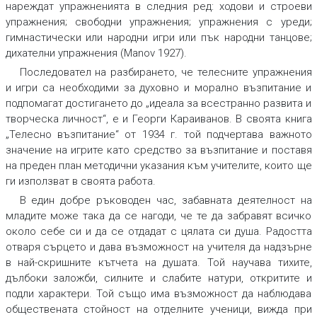
нареждат упражненията в следния ред: ходови и строеви
упражнения; свободни упражнения; упражнения с уреди;
гимнастически или народни игри или пък народни танцове;
дихателни упражнения
(Мanov 1927).
Последовател на разбирането, че телесните упражнения
и игри са необходими за духовно и морално възпитание и
подпомагат достигането до „идеала за всестранно развита и
творческа личност“, е и Георги Караиванов. В своята книга
„Телесно възпитание“ от 1934 г. той подчертава важното
значение на игрите като средство за възпитание и поставя
на преден план методични указания към учителите, които ще
ги използват в своята работа.
В един добре ръководен час, забавната деятелност на
младите може така да се нагоди, че те да забравят всичко
около себе си и да се отдадат с цялата си душа. Радостта
отваря сърцето и дава възможност на учителя да надзърне
в най-скришните кътчета на душата. Той научава тихите,
дълбоки заложби, силните и слабите натури, откритите и
подли характери. Той също има възможност да наблюдава
обществената стойност на отделните ученици, вижда при