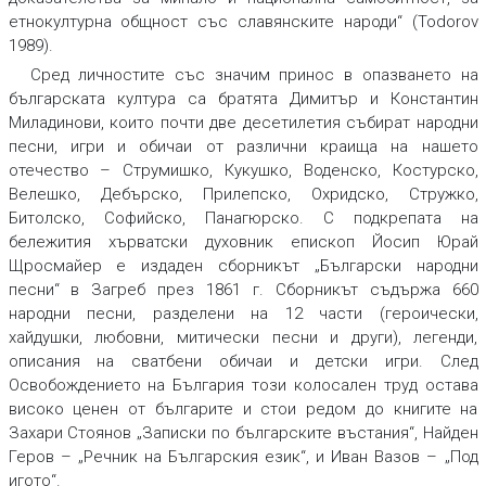
етнокултурна общност със славянските народи“ (Todorov
1989).
Сред личностите със значим принос в опазването на
българската култура са братята Димитър и Константин
Миладинови, които почти две десетилетия събират народни
песни, игри и обичаи от различни краища на нашето
отечество – Струмишко, Кукушко, Воденско, Костурско,
Велешко, Дебърско, Прилепско, Охридско, Стружко,
Битолско, Софийско, Панагюрско. С подкрепата на
бележития хърватски духовник епископ Йосип Юрай
Щросмайер е издаден сборникът „Български народни
песни“ в Загреб през 1861 г. Сборникът съдържа 660
народни песни, разделени на 12 части (героически,
хайдушки, любовни, митически песни и други), легенди,
описания на сватбени обичаи и детски игри. След
Освобождението на България този колосален труд остава
високо ценен от българите и стои редом до книгите на
Захари Стоянов „Записки по българските въстания“, Найден
Геров – „Речник на Българския език“, и Иван Вазов – „Под
игото“.