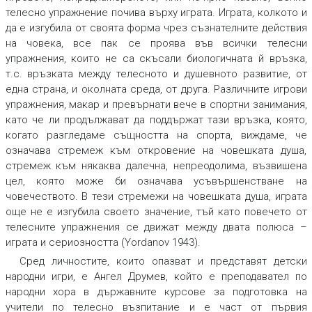
телесно упражнение почива върху играта. Играта, колкото и
да е изгубила от своята форма чрез съзнателните действия
на човека, все пак се проява във всички телесни
упражнения, които не са скъсали биологичната й връзка,
т.с. връзката между телесното и душевното развитие, от
една страна, и околната среда, от друга. Различните игрови
упражнения, макар и превърнати вече в спортни занимания,
като че ли продължават да поддържат тази връзка, която,
когато разгледаме същността на спорта, виждаме, че
означава стремеж към откровение на човешката душа,
стремеж към някаква далечна, непреодолима, възвишена
цел, която може би означава усъвършенстване на
човечеството. В тези стремежи на човешката душа, играта
още не е изгубила своето значение, тъй като повечето от
телесните упражнения се движат между двата полюса –
играта и сериозността
(Yordanov 1943).
Сред личностите, които опазват и представят детски
народни игри, е Ангел Друмев, който е преподавател по
народни хора в държавните курсове за подготовка на
учители по телесно възпитание и е част от първия