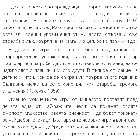
Един от големите възрожденци – Георги Раковски, също
обръща специално внимание на народните игри и
състезания. В своите проучвания Попов (Popov 1993)
отбелязва, че според Раковски в много от детските игри са
останали военни упражнения от миналото, свързани със
стрелба с лък, хвърляне на камъни в цел, бой с пръчки и др.
В детински игри останало е много подражание от
старовременни упражнения, както що играят на Цар
господар или на роби, да стрелят с лъкове, с лугачки, да се
надхвърлят с прашки и много други. В пълное описание на
детински игри, кои са се съхранили твърде много години в
България, може да се открие цял чин старобългарского
упълчения
(Rakovski 1859).
Именно момчешките игри от миналото поставят пред
децата една от най-важните цели: да покажат своята
смелост, мъжество, своята юначност – да бъдат признати
за най-добрите юнаци. Българските народни игри възпитават
онези унаследени добродетели на нашия народ, които са
устояли на изпитанията на времето и са утвърждавали