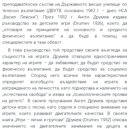
преподавателски състав на Държавното висше училище по
телесно възпитание (ДВУТВ, основано 1942 г. – днес НСА
„Васил Левски“). През 1932 г. Ангел Друмев издава
ръководство за детските игри (Drumev 1926), което да
„отговаря на принципите на основното и средното
физическо възпитание“ и да бъде в помощ на
специалистите в тази област.
В това ръководство той представя своите възгледи за
същността на играта. Друмев отхвърля едностранчивия
характер на игрите – да забавляват, да бъдат средство за
физическо възпитание, да бъдат средство за социално
възпитание. Според него всички тези характеристики
определят всеобщото въздействие на играта в
изграждането на личността, като подчертава и наличието на
„естествена свобода“ и изява на „психологическите прояви
на детето“. В своите проучвания Ангел Друмев представя
детски игри с песни, като отделя и специално внимание на
игрите, които развиват двигателните качества. В своята
книга „Игри – лични и групови“ Друмев (Drumev 1932) описва
значението на двигателните занимания на децата в