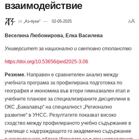
взаимодействие
A
от
„Аз-буки“
02-05-2025
A
Веселина Любомирова, Елка Василева
Университет за национално и световно стопанство
https://doi.org/10.53656/ped2025-3.06
Резюме
. Направен е сравнителен анализ между
учебната програма за профилирана подготовка по
география и икономика във втори гимназиален етап и
учебните планове за специализираните дисциплини в
ОКС „Бакалавър“ на специалност „Регионално
развитие“ в УНСС. Резултатите показват високо
сходство между профилираното учебно съдържание в
училище с надграждащото го академично съдържание