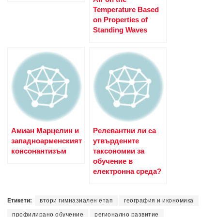
Temperature Based
on Properties of
Standing Waves
Амиан Марцелин и
Релевантни ли са
западноарменският
утвърдените
консонантизъм
таксономии за
обучение в
електронна среда?
Етикети:
втори гимназиален етап
география и икономика
профилирано обучение
регионално развитие