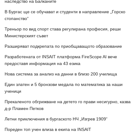
наследство на Балканите
В Бургас ще се обучават и студенти в направление „Горско
стопанство“
Треньор по вид спорт става регулирана професия, реши
Министерският съвет
Разширяват подкрепата по приобщаващото образование
Разработената от INSAIT платформа FireScope AI вече
предоставя информация на 43 езика
Нова система за анализ на данни в близо 200 училища
Един златен и 5 бронзови медала по математика за наши
ученици
Прекаленото обгрижване на детето го прави несигурно, казва
д-р Пламен Петков
Летни приключения в бургаското НЧ „Изгрев 1909“
Пореден топ учен влиза в екипа на INSAIT