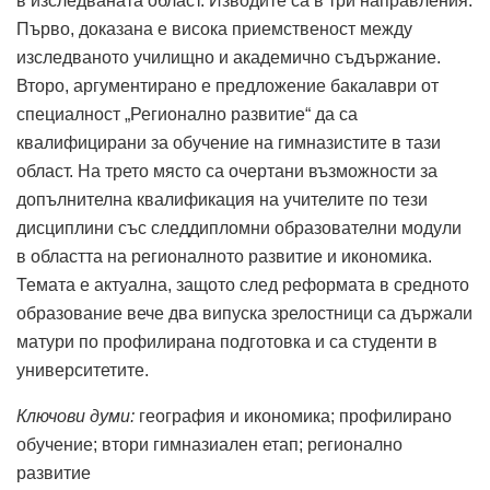
в изследваната област. Изводите са в три направления.
Първо, доказана е висока приемственост между
изследваното училищно и академично съдържание.
Вторo, aргументирано е предложение бакалаври от
специалност „Регионално развитие“ да са
квалифицирани за обучение на гимназистите в тази
област. На трето място са очертани възможности за
допълнителна квалификация на учителите по тези
дисциплини със следдипломни образователни модули
в областта на регионалното развитие и икономика.
Темата е актуална, защото след реформата в средното
образование вече два випуска зрелостници са държали
матури по профилирана подготовка и са студенти в
университетите.
Ключови думи:
география и икономика; профилирано
обучение; втори гимназиален етап; регионално
развитие