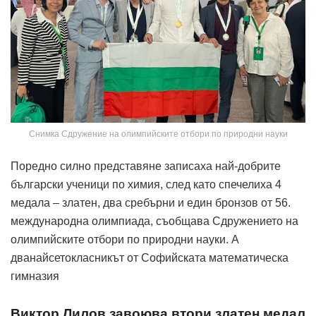
Снимка Сдружение на олимпийските отбори по природни науки
Поредно силно представяне записаха най-добрите
български ученици по химия, след като спечелиха 4
медала – златен, два сребърни и един бронзов от 56.
международна олимпиада, съобщава Сдружението на
олимпийските отбори по природни науки. А
дванайсетокласникът от Софийската математическа
гимназия
Виктор Лилов завоюва втори златен медал