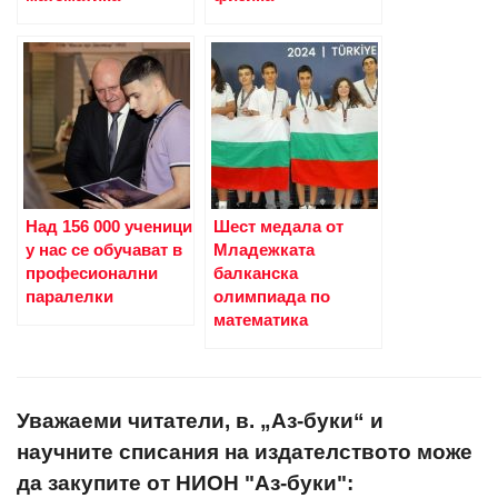
Над 156 000 ученици
Шест медала от
у нас се обучават в
Младежката
професионални
балканска
паралелки
олимпиада по
математика
Уважаеми читатели, в. „Аз-буки“ и
научните списания на издателството може
да закупите от НИОН "Аз-буки":