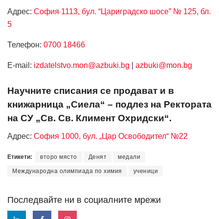
Адрес:
София 1113, бул. “Цариградско шосе” № 125, бл.
5
Телефон:
0700 18466
Е-mail:
izdatelstvo.mon@azbuki.bg
|
azbuki@mon.bg
Научните списания се продават и в
книжарница „Сиела“ – подлез на Ректората
на СУ „Св. Св. Климент Охридски“.
Адрес:
София 1000, бул. „Цар Освободител“ №22
Етикети:
второ място
Денят
медали
Международна олимпиада по химия
ученици
Последвайте ни в социалните мрежи