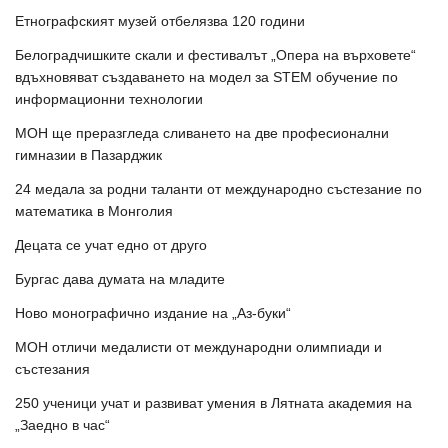
Етнографският музей отбелязва 120 години
Белоградчишките скали и фестивалът „Опера на върховете“
вдъхновяват създаването на модел за STEM обучение по
информационни технологии
МОН ще преразгледа сливането на две професионални
гимназии в Пазарджик
24 медала за родни таланти от международно състезание по
математика в Монголия
Децата се учат едно от друго
Бургас дава думата на младите
Ново монографично издание на „Аз-буки“
МОН отличи медалисти от международни олимпиади и
състезания
250 ученици учат и развиват умения в Лятната академия на
„Заедно в час“