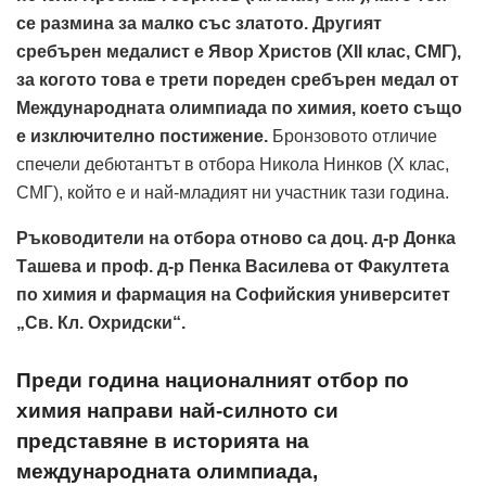
се размина за малко със златото. Другият
сребърен медалист е Явор Христов (XII клас, СМГ),
за когото това е трети пореден сребърен медал от
Международната олимпиада по химия, което също
е изключително постижение.
Бронзовото отличие
спечели дебютантът в отбора Никола Нинков (X клас,
СМГ), който е и най-младият ни участник тази година.
Ръководители на отбора отново са доц. д-р Донка
Ташева и проф. д-р Пенка Василева от Факултета
по химия и фармация на Софийския университет
„Св. Кл. Охридски“.
Преди година националният отбор по
химия направи най-силното си
представяне в историята на
международната олимпиада,