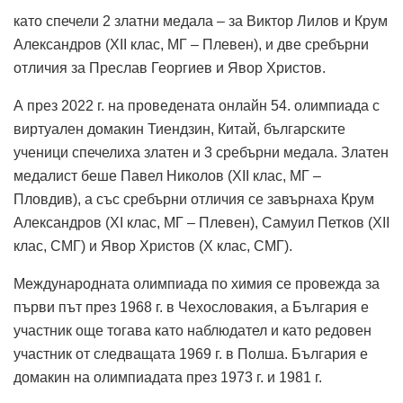
като спечели 2 златни медала – за Виктор Лилов и Крум
Александров (XII клас, МГ – Плевен), и две сребърни
отличия за Преслав Георгиев и Явор Христов.
А през 2022 г. на проведената онлайн 54. олимпиада с
виртуален домакин Тиендзин, Китай, българските
ученици спечелиха златен и 3 сребърни медала. Златен
медалист беше Павел Николов (XII клас, МГ –
Пловдив), а със сребърни отличия се завърнаха Крум
Александров (XI клас, МГ – Плевен), Самуил Петков (XII
клас, СМГ) и Явор Христов (X клас, СМГ).
Международната олимпиада по химия се провежда за
първи път през 1968 г. в Чехословакия, а България е
участник още тогава като наблюдател и като редовен
участник от следващата 1969 г. в Полша. България е
домакин на олимпиадата през 1973 г. и 1981 г.