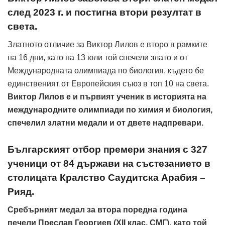
след 2023 г. и постигна втори резултат в
света.
Златното отличие за Виктор Лилов е второ в рамките
на 16 дни, като на 13 юли той спечели злато и от
Международната олимпиада по биология, където бе
единственият от Европейския съюз в топ 10 на света.
Виктор Лилов е и първият ученик в историята на
международните олимпиади по химия и биология,
спечелил златни медали и от двете надпревари.
Българският отбор премери знания с 327
ученици от 84 държави на състезанието в
столицата Кралство Саудитска Арабия –
Рияд.
Сребърният медал за втора поредна година
печели Преслав Георгиев (XII клас, СМГ), като той