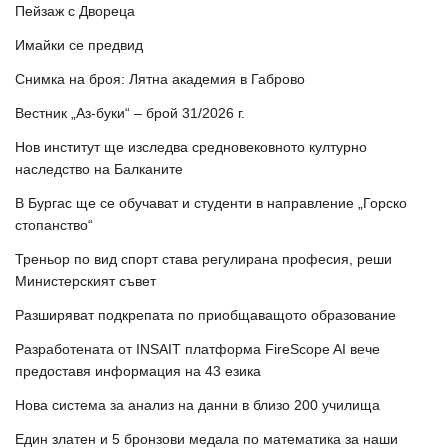
Пейзаж с Двореца
Имайки се предвид
Снимка на броя: Лятна академия в Габрово
Вестник „Аз-буки“ – брой 31/2026 г.
Нов институт ще изследва средновековното културно
наследство на Балканите
В Бургас ще се обучават и студенти в направление „Горско
стопанство“
Треньор по вид спорт става регулирана професия, реши
Министерският съвет
Разширяват подкрепата по приобщаващото образование
Разработената от INSAIT платформа FireScope AI вече
предоставя информация на 43 езика
Нова система за анализ на данни в близо 200 училища
Един златен и 5 бронзови медала по математика за наши