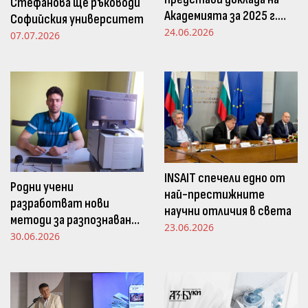
Стефанова ще ръководи
Академията за 2025 г.
Софийския университет
пред Просветната
24.06.2026
07.07.2026
комисия в НС
INSAIT спечели едно от
Родни учени
най-престижните
разработват нови
научни отличия в света
методи за разпознаване
23.06.2026
и следене на емоциите
30.06.2026
чрез движенията в
погледа