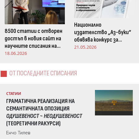
Национално
8500 статии с отворен
издателство „Аз-буки“
достъп в новия сайт на
обявява конкурс за
научните списания на
научна статия на тема
21.05.2026
Издателство „Аз-буки“
18.06.2026
„Природни науки и
иновации в
образованието“
ОТ ПОСЛЕДНИТЕ СПИСАНИЯ
СТАТИИ
ГРАМАТИЧНА РЕАЛИЗАЦИЯ НА
СЕМАНТИЧНАТА ОПОЗИЦИЯ
ОДУШЕВЕНОСТ ~ НЕОДУШЕВЕНОСТ
(ТЕОРЕТИЧНИ РАКУРСИ)
Енчо Тилев