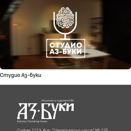
Студио Аз-буки
София 1113, бул. “Цариградско шосе” № 125,